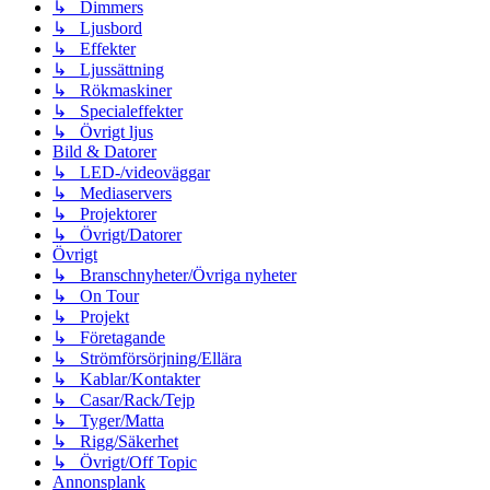
↳ Dimmers
↳ Ljusbord
↳ Effekter
↳ Ljussättning
↳ Rökmaskiner
↳ Specialeffekter
↳ Övrigt ljus
Bild & Datorer
↳ LED-/videoväggar
↳ Mediaservers
↳ Projektorer
↳ Övrigt/Datorer
Övrigt
↳ Branschnyheter/Övriga nyheter
↳ On Tour
↳ Projekt
↳ Företagande
↳ Strömförsörjning/Ellära
↳ Kablar/Kontakter
↳ Casar/Rack/Tejp
↳ Tyger/Matta
↳ Rigg/Säkerhet
↳ Övrigt/Off Topic
Annonsplank