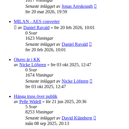
1617
Visningar
Senaste inlägget
av
Jonas Areskough
fre 20 mar 2026, 19:59
MILAN - AES converter
av
Daniel Ravald
»
fre 20 feb 2026, 10:01
0
Svar
1623
Visningar
Senaste inlägget
av
Daniel Ravald
fre 20 feb 2026, 10:01
Okero är i KK
av
Nicke Löfgren
»
fre 03 okt 2025, 12:47
0
Svar
1674
Visningar
Senaste inlägget
av
Nicke Löfgren
fre 03 okt 2025, 12:47
Hänga truss över publik
av
Pelle Widell
»
lör 21 jun 2025, 20:36
5
Svar
8253
Visningar
Senaste inlägget
av
David Klämberg
mån 08 sep 2025, 20:13