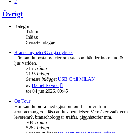
Sök
Övrigt
Kategori
Trådar
Inlägg
Senaste inlägget
Branschnyheter/Övriga nyheter
Här kan du posta nyheter om vad som händer inom ljud &
ljus världen.
315
Trådar
2135
Inlägg
Senaste inlägget
USB-C till MILAN
Gå
av
Daniel Ravald
till
tor 04 jun 2026, 09:45
det
senaste
On Tour
inlägget
Här kan du bidra med egna on tour historier ifrån
arrangemang och läsa andras berättelser. Vem åker vad? vem
levererar?, branschbloggar, träffar, gigghistorier mm.
309
Trådar
5262
Inlägg