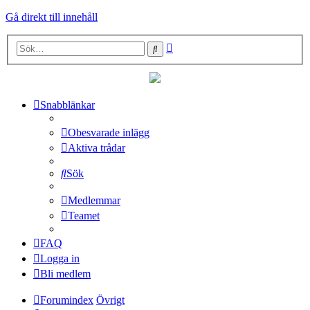
Gå direkt till innehåll
Avancerad
Sök
sökning
Snabblänkar
Obesvarade inlägg
Aktiva trådar
Sök
Medlemmar
Teamet
FAQ
Logga in
Bli medlem
Forumindex
Övrigt