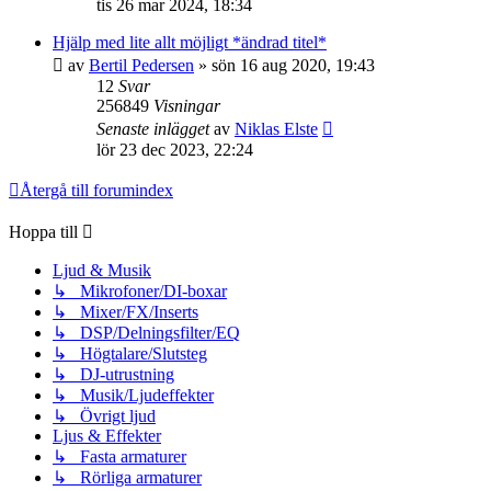
tis 26 mar 2024, 18:34
Hjälp med lite allt möjligt *ändrad titel*
av
Bertil Pedersen
»
sön 16 aug 2020, 19:43
12
Svar
256849
Visningar
Senaste inlägget
av
Niklas Elste
lör 23 dec 2023, 22:24
Återgå till forumindex
Hoppa till
Ljud & Musik
↳ Mikrofoner/DI-boxar
↳ Mixer/FX/Inserts
↳ DSP/Delningsfilter/EQ
↳ Högtalare/Slutsteg
↳ DJ-utrustning
↳ Musik/Ljudeffekter
↳ Övrigt ljud
Ljus & Effekter
↳ Fasta armaturer
↳ Rörliga armaturer