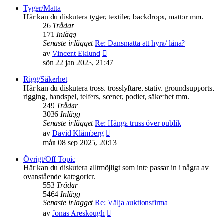
senaste
Tyger/Matta
inlägget
Här kan du diskutera tyger, textiler, backdrops, mattor mm.
26
Trådar
171
Inlägg
Senaste inlägget
Re: Dansmatta att hyra/ låna?
Gå
av
Vincent Eklund
till
sön 22 jan 2023, 21:47
det
senaste
Rigg/Säkerhet
inlägget
Här kan du diskutera tross, trosslyftare, stativ, groundsupports,
rigging, handspel, telfers, scener, podier, säkerhet mm.
249
Trådar
3036
Inlägg
Senaste inlägget
Re: Hänga truss över publik
Gå
av
David Klämberg
till
mån 08 sep 2025, 20:13
det
senaste
Övrigt/Off Topic
inlägget
Här kan du diskutera alltmöjligt som inte passar in i några av
ovanstående kategorier.
553
Trådar
5464
Inlägg
Senaste inlägget
Re: Välja auktionsfirma
Gå
av
Jonas Areskough