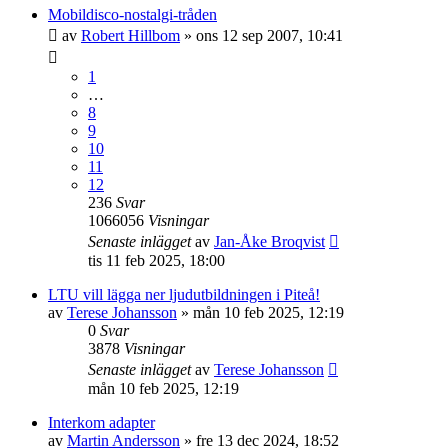
Mobildisco-nostalgi-tråden
av
Robert Hillbom
»
ons 12 sep 2007, 10:41
1
…
8
9
10
11
12
236
Svar
1066056
Visningar
Senaste inlägget
av
Jan-Åke Broqvist
tis 11 feb 2025, 18:00
LTU vill lägga ner ljudutbildningen i Piteå!
av
Terese Johansson
»
mån 10 feb 2025, 12:19
0
Svar
3878
Visningar
Senaste inlägget
av
Terese Johansson
mån 10 feb 2025, 12:19
Interkom adapter
av
Martin Andersson
»
fre 13 dec 2024, 18:52