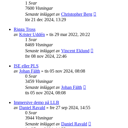
1
Svar
7600
Visningar
Senaste inlägget
av
Christopher Berg
lör 21 dec 2024, 13:29
Rigga Tross
av
Krister Uddén
»
tis 29 mar 2022, 20:22
1
Svar
8469
Visningar
Senaste inlägget
av
Vincent Eklund
fre 08 nov 2024, 22:46
ISE eller PLS
av
Johan Fälth
»
tis 05 nov 2024, 08:08
0
Svar
3459
Visningar
Senaste inlägget
av
Johan Fälth
tis 05 nov 2024, 08:08
Immersive demo på LLB
av
Daniel Ravald
»
fre 27 sep 2024, 14:55
0
Svar
3944
Visningar
Senaste inlägget
av
Daniel Ravald