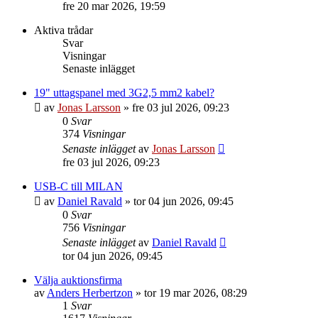
till
fre 20 mar 2026, 19:59
det
senaste
Aktiva trådar
inlägget
Svar
Visningar
Senaste inlägget
19" uttagspanel med 3G2,5 mm2 kabel?
av
Jonas Larsson
»
fre 03 jul 2026, 09:23
0
Svar
374
Visningar
Senaste inlägget
av
Jonas Larsson
fre 03 jul 2026, 09:23
USB-C till MILAN
av
Daniel Ravald
»
tor 04 jun 2026, 09:45
0
Svar
756
Visningar
Senaste inlägget
av
Daniel Ravald
tor 04 jun 2026, 09:45
Välja auktionsfirma
av
Anders Herbertzon
»
tor 19 mar 2026, 08:29
1
Svar