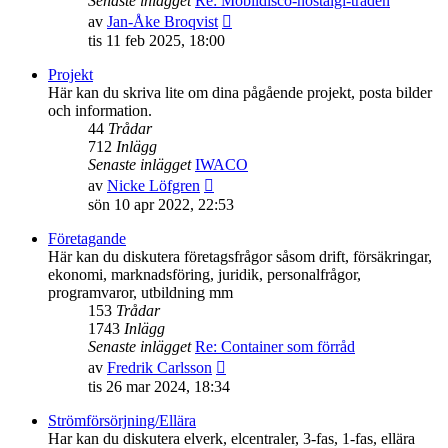
Senaste inlägget
Re: Mobildisco-nostalgi-tråden
Gå
av
Jan-Åke Broqvist
till
tis 11 feb 2025, 18:00
det
senaste
Projekt
inlägget
Här kan du skriva lite om dina pågående projekt, posta bilder
och information.
44
Trådar
712
Inlägg
Senaste inlägget
IWACO
Gå
av
Nicke Löfgren
till
sön 10 apr 2022, 22:53
det
senaste
Företagande
inlägget
Här kan du diskutera företagsfrågor såsom drift, försäkringar,
ekonomi, marknadsföring, juridik, personalfrågor,
programvaror, utbildning mm
153
Trådar
1743
Inlägg
Senaste inlägget
Re: Container som förråd
Gå
av
Fredrik Carlsson
till
tis 26 mar 2024, 18:34
det
senaste
Strömförsörjning/Ellära
inlägget
Har kan du diskutera elverk, elcentraler, 3-fas, 1-fas, ellära