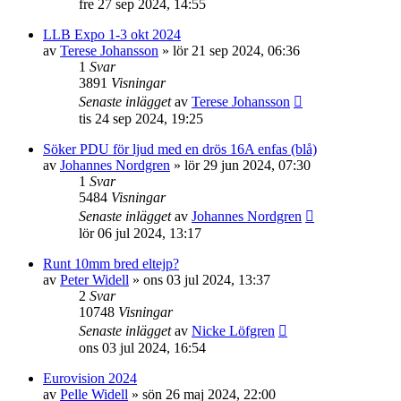
fre 27 sep 2024, 14:55
LLB Expo 1-3 okt 2024
av
Terese Johansson
»
lör 21 sep 2024, 06:36
1
Svar
3891
Visningar
Senaste inlägget
av
Terese Johansson
tis 24 sep 2024, 19:25
Söker PDU för ljud med en drös 16A enfas (blå)
av
Johannes Nordgren
»
lör 29 jun 2024, 07:30
1
Svar
5484
Visningar
Senaste inlägget
av
Johannes Nordgren
lör 06 jul 2024, 13:17
Runt 10mm bred eltejp?
av
Peter Widell
»
ons 03 jul 2024, 13:37
2
Svar
10748
Visningar
Senaste inlägget
av
Nicke Löfgren
ons 03 jul 2024, 16:54
Eurovision 2024
av
Pelle Widell
»
sön 26 maj 2024, 22:00