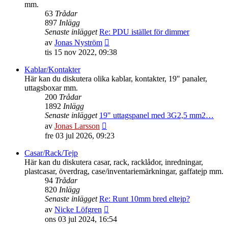
mm.
63
Trådar
897
Inlägg
Senaste inlägget
Re: PDU istället för dimmer
Gå
av
Jonas Nyström
till
tis 15 nov 2022, 09:38
det
senaste
Kablar/Kontakter
inlägget
Här kan du diskutera olika kablar, kontakter, 19" panaler,
uttagsboxar mm.
200
Trådar
1892
Inlägg
Senaste inlägget
19" uttagspanel med 3G2,5 mm2…
Gå
av
Jonas Larsson
till
fre 03 jul 2026, 09:23
det
senaste
Casar/Rack/Tejp
inlägget
Här kan du diskutera casar, rack, racklådor, inredningar,
plastcasar, överdrag, case/inventariemärkningar, gaffatejp mm.
94
Trådar
820
Inlägg
Senaste inlägget
Re: Runt 10mm bred eltejp?
Gå
av
Nicke Löfgren
till
ons 03 jul 2024, 16:54
det