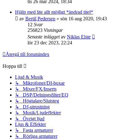
tis 26 mar 2024, 18:34
Hjälp med lite allt möjligt *ändrad titel*
av
Bertil Pedersen
»
sön 16 aug 2020, 19:43
12
Svar
256823
Visningar
Senaste inlägget
av
Niklas Elste
lör 23 dec 2023, 22:24
Återgå till forumindex
Hoppa till
Ljud & Musik
↳ Mikrofoner/DI-boxar
↳ Mixer/FX/Inserts
↳ DSP/Delningsfilter/EQ
↳ Högtalare/Slutsteg
↳ DJ-utrustning
↳ Musik/Ljudeffekter
↳ Övrigt ljud
Ljus & Effekter
↳ Fasta armaturer
↳ Rörliga armaturer