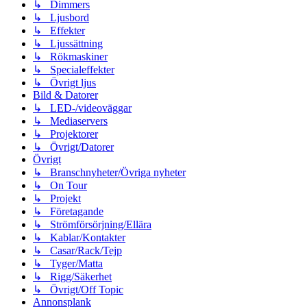
↳ Dimmers
↳ Ljusbord
↳ Effekter
↳ Ljussättning
↳ Rökmaskiner
↳ Specialeffekter
↳ Övrigt ljus
Bild & Datorer
↳ LED-/videoväggar
↳ Mediaservers
↳ Projektorer
↳ Övrigt/Datorer
Övrigt
↳ Branschnyheter/Övriga nyheter
↳ On Tour
↳ Projekt
↳ Företagande
↳ Strömförsörjning/Ellära
↳ Kablar/Kontakter
↳ Casar/Rack/Tejp
↳ Tyger/Matta
↳ Rigg/Säkerhet
↳ Övrigt/Off Topic
Annonsplank