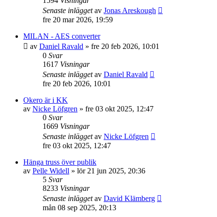
1594
Visningar
Senaste inlägget
av
Jonas Areskough
fre 20 mar 2026, 19:59
MILAN - AES converter
av
Daniel Ravald
»
fre 20 feb 2026, 10:01
0
Svar
1617
Visningar
Senaste inlägget
av
Daniel Ravald
fre 20 feb 2026, 10:01
Okero är i KK
av
Nicke Löfgren
»
fre 03 okt 2025, 12:47
0
Svar
1669
Visningar
Senaste inlägget
av
Nicke Löfgren
fre 03 okt 2025, 12:47
Hänga truss över publik
av
Pelle Widell
»
lör 21 jun 2025, 20:36
5
Svar
8233
Visningar
Senaste inlägget
av
David Klämberg
mån 08 sep 2025, 20:13