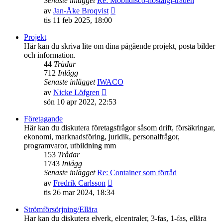
Senaste inlägget
Re: Mobildisco-nostalgi-tråden
Gå
av
Jan-Åke Broqvist
till
tis 11 feb 2025, 18:00
det
senaste
Projekt
inlägget
Här kan du skriva lite om dina pågående projekt, posta bilder
och information.
44
Trådar
712
Inlägg
Senaste inlägget
IWACO
Gå
av
Nicke Löfgren
till
sön 10 apr 2022, 22:53
det
senaste
Företagande
inlägget
Här kan du diskutera företagsfrågor såsom drift, försäkringar,
ekonomi, marknadsföring, juridik, personalfrågor,
programvaror, utbildning mm
153
Trådar
1743
Inlägg
Senaste inlägget
Re: Container som förråd
Gå
av
Fredrik Carlsson
till
tis 26 mar 2024, 18:34
det
senaste
Strömförsörjning/Ellära
inlägget
Har kan du diskutera elverk, elcentraler, 3-fas, 1-fas, ellära