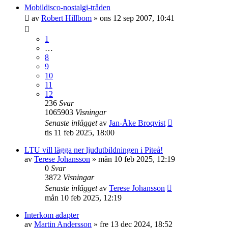
Mobildisco-nostalgi-tråden
av
Robert Hillbom
»
ons 12 sep 2007, 10:41
1
…
8
9
10
11
12
236
Svar
1065903
Visningar
Senaste inlägget
av
Jan-Åke Broqvist
tis 11 feb 2025, 18:00
LTU vill lägga ner ljudutbildningen i Piteå!
av
Terese Johansson
»
mån 10 feb 2025, 12:19
0
Svar
3872
Visningar
Senaste inlägget
av
Terese Johansson
mån 10 feb 2025, 12:19
Interkom adapter
av
Martin Andersson
»
fre 13 dec 2024, 18:52