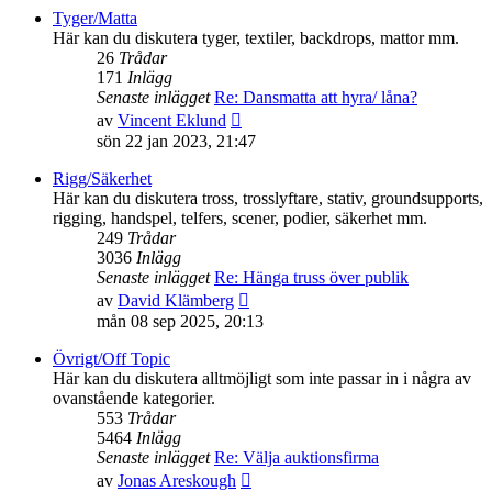
senaste
Tyger/Matta
inlägget
Här kan du diskutera tyger, textiler, backdrops, mattor mm.
26
Trådar
171
Inlägg
Senaste inlägget
Re: Dansmatta att hyra/ låna?
Gå
av
Vincent Eklund
till
sön 22 jan 2023, 21:47
det
senaste
Rigg/Säkerhet
inlägget
Här kan du diskutera tross, trosslyftare, stativ, groundsupports,
rigging, handspel, telfers, scener, podier, säkerhet mm.
249
Trådar
3036
Inlägg
Senaste inlägget
Re: Hänga truss över publik
Gå
av
David Klämberg
till
mån 08 sep 2025, 20:13
det
senaste
Övrigt/Off Topic
inlägget
Här kan du diskutera alltmöjligt som inte passar in i några av
ovanstående kategorier.
553
Trådar
5464
Inlägg
Senaste inlägget
Re: Välja auktionsfirma
Gå
av
Jonas Areskough