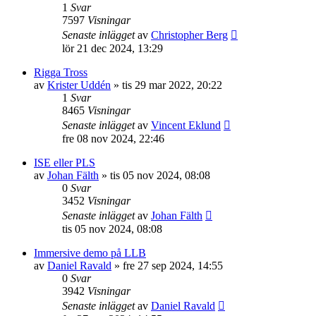
1
Svar
7597
Visningar
Senaste inlägget
av
Christopher Berg
lör 21 dec 2024, 13:29
Rigga Tross
av
Krister Uddén
»
tis 29 mar 2022, 20:22
1
Svar
8465
Visningar
Senaste inlägget
av
Vincent Eklund
fre 08 nov 2024, 22:46
ISE eller PLS
av
Johan Fälth
»
tis 05 nov 2024, 08:08
0
Svar
3452
Visningar
Senaste inlägget
av
Johan Fälth
tis 05 nov 2024, 08:08
Immersive demo på LLB
av
Daniel Ravald
»
fre 27 sep 2024, 14:55
0
Svar
3942
Visningar
Senaste inlägget
av
Daniel Ravald