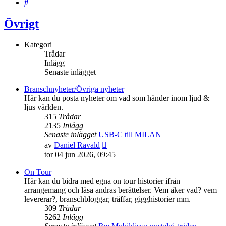
Sök
Övrigt
Kategori
Trådar
Inlägg
Senaste inlägget
Branschnyheter/Övriga nyheter
Här kan du posta nyheter om vad som händer inom ljud &
ljus världen.
315
Trådar
2135
Inlägg
Senaste inlägget
USB-C till MILAN
Gå
av
Daniel Ravald
till
tor 04 jun 2026, 09:45
det
senaste
On Tour
inlägget
Här kan du bidra med egna on tour historier ifrån
arrangemang och läsa andras berättelser. Vem åker vad? vem
levererar?, branschbloggar, träffar, gigghistorier mm.
309
Trådar
5262
Inlägg