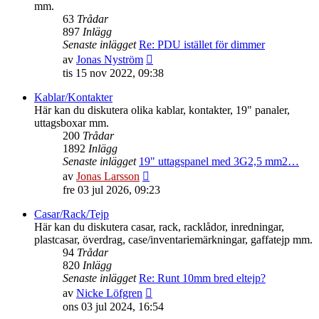
mm.
63
Trådar
897
Inlägg
Senaste inlägget
Re: PDU istället för dimmer
Gå
av
Jonas Nyström
till
tis 15 nov 2022, 09:38
det
senaste
Kablar/Kontakter
inlägget
Här kan du diskutera olika kablar, kontakter, 19" panaler,
uttagsboxar mm.
200
Trådar
1892
Inlägg
Senaste inlägget
19" uttagspanel med 3G2,5 mm2…
Gå
av
Jonas Larsson
till
fre 03 jul 2026, 09:23
det
senaste
Casar/Rack/Tejp
inlägget
Här kan du diskutera casar, rack, racklådor, inredningar,
plastcasar, överdrag, case/inventariemärkningar, gaffatejp mm.
94
Trådar
820
Inlägg
Senaste inlägget
Re: Runt 10mm bred eltejp?
Gå
av
Nicke Löfgren
till
ons 03 jul 2024, 16:54
det