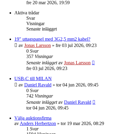
till
fre 20 mar 2026, 19:59
det
senaste
Aktiva trådar
inlägget
Svar
Visningar
Senaste inlägget
19" uttagspanel med 3G2,5 mm2 kabel?
av
Jonas Larsson
»
fre 03 jul 2026, 09:23
0
Svar
357
Visningar
Senaste inlägget
av
Jonas Larsson
fre 03 jul 2026, 09:23
USB-C till MILAN
av
Daniel Ravald
»
tor 04 jun 2026, 09:45
0
Svar
742
Visningar
Senaste inlägget
av
Daniel Ravald
tor 04 jun 2026, 09:45
Välja auktionsfirma
av
Anders Herbertzon
»
tor 19 mar 2026, 08:29
1
Svar