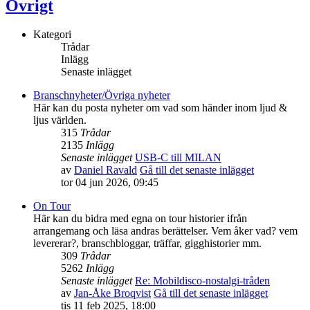
Övrigt
Kategori
Trådar
Inlägg
Senaste inlägget
Branschnyheter/Övriga nyheter
Här kan du posta nyheter om vad som händer inom ljud &
ljus världen.
315
Trådar
2135
Inlägg
Senaste inlägget
USB-C till MILAN
av
Daniel Ravald
Gå till det senaste inlägget
tor 04 jun 2026, 09:45
On Tour
Här kan du bidra med egna on tour historier ifrån
arrangemang och läsa andras berättelser. Vem åker vad? vem
levererar?, branschbloggar, träffar, gigghistorier mm.
309
Trådar
5262
Inlägg
Senaste inlägget
Re: Mobildisco-nostalgi-tråden
av
Jan-Åke Broqvist
Gå till det senaste inlägget
tis 11 feb 2025, 18:00