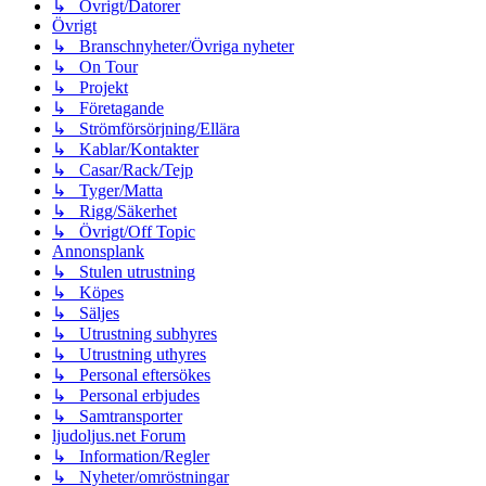
↳ Övrigt/Datorer
Övrigt
↳ Branschnyheter/Övriga nyheter
↳ On Tour
↳ Projekt
↳ Företagande
↳ Strömförsörjning/Ellära
↳ Kablar/Kontakter
↳ Casar/Rack/Tejp
↳ Tyger/Matta
↳ Rigg/Säkerhet
↳ Övrigt/Off Topic
Annonsplank
↳ Stulen utrustning
↳ Köpes
↳ Säljes
↳ Utrustning subhyres
↳ Utrustning uthyres
↳ Personal eftersökes
↳ Personal erbjudes
↳ Samtransporter
ljudoljus.net Forum
↳ Information/Regler
↳ Nyheter/omröstningar