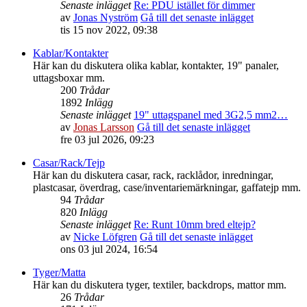
Senaste inlägget
Re: PDU istället för dimmer
av
Jonas Nyström
Gå till det senaste inlägget
tis 15 nov 2022, 09:38
Kablar/Kontakter
Här kan du diskutera olika kablar, kontakter, 19" panaler,
uttagsboxar mm.
200
Trådar
1892
Inlägg
Senaste inlägget
19" uttagspanel med 3G2,5 mm2…
av
Jonas Larsson
Gå till det senaste inlägget
fre 03 jul 2026, 09:23
Casar/Rack/Tejp
Här kan du diskutera casar, rack, racklådor, inredningar,
plastcasar, överdrag, case/inventariemärkningar, gaffatejp mm.
94
Trådar
820
Inlägg
Senaste inlägget
Re: Runt 10mm bred eltejp?
av
Nicke Löfgren
Gå till det senaste inlägget
ons 03 jul 2024, 16:54
Tyger/Matta
Här kan du diskutera tyger, textiler, backdrops, mattor mm.
26
Trådar