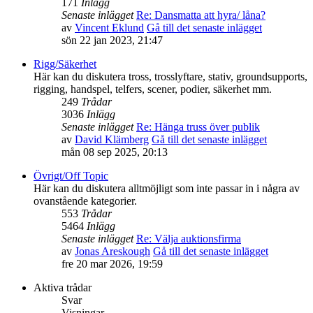
171
Inlägg
Senaste inlägget
Re: Dansmatta att hyra/ låna?
av
Vincent Eklund
Gå till det senaste inlägget
sön 22 jan 2023, 21:47
Rigg/Säkerhet
Här kan du diskutera tross, trosslyftare, stativ, groundsupports,
rigging, handspel, telfers, scener, podier, säkerhet mm.
249
Trådar
3036
Inlägg
Senaste inlägget
Re: Hänga truss över publik
av
David Klämberg
Gå till det senaste inlägget
mån 08 sep 2025, 20:13
Övrigt/Off Topic
Här kan du diskutera alltmöjligt som inte passar in i några av
ovanstående kategorier.
553
Trådar
5464
Inlägg
Senaste inlägget
Re: Välja auktionsfirma
av
Jonas Areskough
Gå till det senaste inlägget
fre 20 mar 2026, 19:59
Aktiva trådar
Svar
Visningar