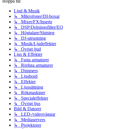
Hoppa till
Ljud & Musik
↳ Mikrofoner/DI-boxar
↳ Mixer/FX/Inserts
↳ DSP/Delningsfilter/EQ
↳ Högtalare/Slutsteg
↳ DJ-utrustning
↳ Musik/Ljudeffekter
↳ Övrigt ljud
Ljus & Effekter
↳ Fasta armaturer
↳ Rörliga armaturer
↳ Dimmers
↳ Ljusbord
↳ Effekter
↳ Ljussättning
↳ Rökmaskiner
↳ Specialeffekter
↳ Övrigt ljus
Bild & Datorer
↳ LED-/videoväggar
↳ Mediaservers
↳ Projektorer