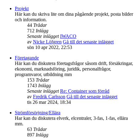
Projekt
Här kan du skriva lite om dina pågående projekt, posta bilder
och information.
44
Trådar
712
Inlägg
Senaste inlägget
IWACO
av
Nicke Löfgren
Gå till det senaste inlägget
sön 10 apr 2022, 22:53
Företagande
Här kan du diskutera företagsfrågor såsom drift, försäkringar,
ekonomi, marknadsföring, juridik, personalfrågor,
programvaror, utbildning mm
153
Trådar
1743
Inlägg
Senaste inlägget
Re: Container som förråd
av
Fredrik Carlsson
Gå till det senaste inlägget
tis 26 mar 2024, 18:34
Strömförsörjning/Ellära
Har kan du diskutera elverk, elcentraler, 3-fas, 1-fas, ellära
mm.
63
Trådar
897
Inlägg