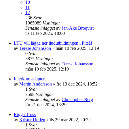
10
11
12
236
Svar
1065989
Visningar
Senaste inlägget
av
Jan-Åke Broqvist
tis 11 feb 2025, 18:00
LTU vill lägga ner ljudutbildningen i Piteå!
av
Terese Johansson
»
mån 10 feb 2025, 12:19
0
Svar
3875
Visningar
Senaste inlägget
av
Terese Johansson
mån 10 feb 2025, 12:19
Interkom adapter
av
Martin Andersson
»
fre 13 dec 2024, 18:52
1
Svar
7598
Visningar
Senaste inlägget
av
Christopher Berg
lör 21 dec 2024, 13:29
Rigga Tross
av
Krister Uddén
»
tis 29 mar 2022, 20:22
1
Svar