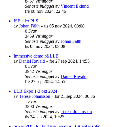
8467
Visningar
Senaste inlägget
av
Vincent Eklund
fre 08 nov 2024, 22:46
ISE eller PLS
av
Johan Fälth
»
tis 05 nov 2024, 08:08
0
Svar
3459
Visningar
Senaste inlägget
av
Johan Fälth
tis 05 nov 2024, 08:08
Immersive demo på LLB
av
Daniel Ravald
»
fre 27 sep 2024, 14:55
0
Svar
3942
Visningar
Senaste inlägget
av
Daniel Ravald
fre 27 sep 2024, 14:55
LLB Expo 1-3 okt 2024
av
Terese Johansson
»
lör 21 sep 2024, 06:36
1
Svar
3890
Visningar
Senaste inlägget
av
Terese Johansson
tis 24 sep 2024, 19:25
Söker PDU för ljud med en drös 16A enfas (blå)