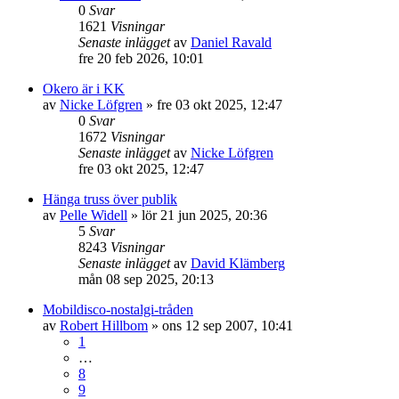
0
Svar
1621
Visningar
Senaste inlägget
av
Daniel Ravald
fre 20 feb 2026, 10:01
Okero är i KK
av
Nicke Löfgren
»
fre 03 okt 2025, 12:47
0
Svar
1672
Visningar
Senaste inlägget
av
Nicke Löfgren
fre 03 okt 2025, 12:47
Hänga truss över publik
av
Pelle Widell
»
lör 21 jun 2025, 20:36
5
Svar
8243
Visningar
Senaste inlägget
av
David Klämberg
mån 08 sep 2025, 20:13
Mobildisco-nostalgi-tråden
av
Robert Hillbom
»
ons 12 sep 2007, 10:41
1
…
8
9