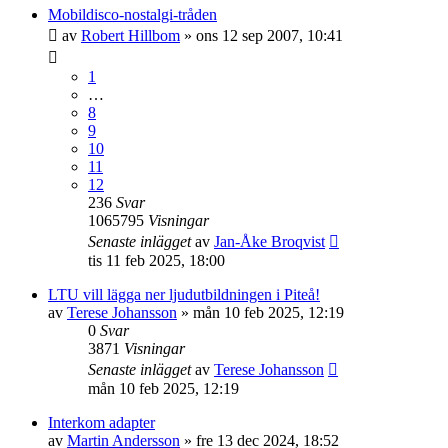
Mobildisco-nostalgi-tråden
av
Robert Hillbom
»
ons 12 sep 2007, 10:41
1
…
8
9
10
11
12
236
Svar
1065795
Visningar
Senaste inlägget
av
Jan-Åke Broqvist
tis 11 feb 2025, 18:00
LTU vill lägga ner ljudutbildningen i Piteå!
av
Terese Johansson
»
mån 10 feb 2025, 12:19
0
Svar
3871
Visningar
Senaste inlägget
av
Terese Johansson
mån 10 feb 2025, 12:19
Interkom adapter
av
Martin Andersson
»
fre 13 dec 2024, 18:52