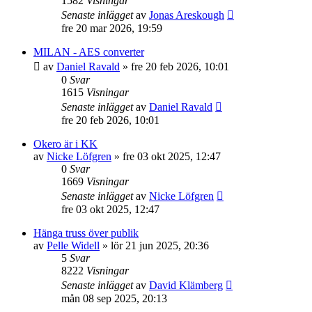
1582
Visningar
Senaste inlägget
av
Jonas Areskough
fre 20 mar 2026, 19:59
MILAN - AES converter
av
Daniel Ravald
»
fre 20 feb 2026, 10:01
0
Svar
1615
Visningar
Senaste inlägget
av
Daniel Ravald
fre 20 feb 2026, 10:01
Okero är i KK
av
Nicke Löfgren
»
fre 03 okt 2025, 12:47
0
Svar
1669
Visningar
Senaste inlägget
av
Nicke Löfgren
fre 03 okt 2025, 12:47
Hänga truss över publik
av
Pelle Widell
»
lör 21 jun 2025, 20:36
5
Svar
8222
Visningar
Senaste inlägget
av
David Klämberg
mån 08 sep 2025, 20:13