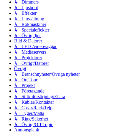
↳ Dimmers
↳ Ljusbord
↳ Effekter
↳ Ljussättning
↳ Rökmaskiner
↳ Specialeffekter
↳ Övrigt ljus
Bild & Datorer
↳ LED-/videoväggar
↳ Mediaservers
↳ Projektorer
↳ Övrigt/Datorer
Övrigt
↳ Branschnyheter/Övriga nyheter
↳ On Tour
↳ Projekt
↳ Företagande
↳ Strömförsörjning/Ellära
↳ Kablar/Kontakter
↳ Casar/Rack/Tejp
↳ Tyger/Matta
↳ Rigg/Säkerhet
↳ Övrigt/Off Topic
Annonsplank