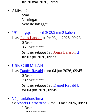
till
fre 20 mar 2026, 19:59
det
senaste
Aktiva trådar
inlägget
Svar
Visningar
Senaste inlägget
19" uttagspanel med 3G2,5 mm2 kabel?
av
Jonas Larsson
»
fre 03 jul 2026, 09:23
0
Svar
351
Visningar
Senaste inlägget
av
Jonas Larsson
fre 03 jul 2026, 09:23
USB-C till MILAN
av
Daniel Ravald
»
tor 04 jun 2026, 09:45
0
Svar
732
Visningar
Senaste inlägget
av
Daniel Ravald
tor 04 jun 2026, 09:45
Välja auktionsfirma
av
Anders Herbertzon
»
tor 19 mar 2026, 08:29
1
Svar