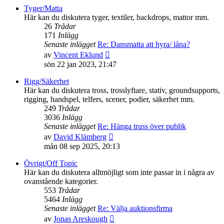
senaste
Tyger/Matta
inlägget
Här kan du diskutera tyger, textiler, backdrops, mattor mm.
26
Trådar
171
Inlägg
Senaste inlägget
Re: Dansmatta att hyra/ låna?
Gå
av
Vincent Eklund
till
sön 22 jan 2023, 21:47
det
senaste
Rigg/Säkerhet
inlägget
Här kan du diskutera tross, trosslyftare, stativ, groundsupports,
rigging, handspel, telfers, scener, podier, säkerhet mm.
249
Trådar
3036
Inlägg
Senaste inlägget
Re: Hänga truss över publik
Gå
av
David Klämberg
till
mån 08 sep 2025, 20:13
det
senaste
Övrigt/Off Topic
inlägget
Här kan du diskutera alltmöjligt som inte passar in i några av
ovanstående kategorier.
553
Trådar
5464
Inlägg
Senaste inlägget
Re: Välja auktionsfirma
Gå
av
Jonas Areskough