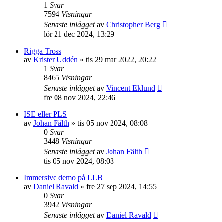
1
Svar
7594
Visningar
Senaste inlägget
av
Christopher Berg
lör 21 dec 2024, 13:29
Rigga Tross
av
Krister Uddén
»
tis 29 mar 2022, 20:22
1
Svar
8465
Visningar
Senaste inlägget
av
Vincent Eklund
fre 08 nov 2024, 22:46
ISE eller PLS
av
Johan Fälth
»
tis 05 nov 2024, 08:08
0
Svar
3448
Visningar
Senaste inlägget
av
Johan Fälth
tis 05 nov 2024, 08:08
Immersive demo på LLB
av
Daniel Ravald
»
fre 27 sep 2024, 14:55
0
Svar
3942
Visningar
Senaste inlägget
av
Daniel Ravald