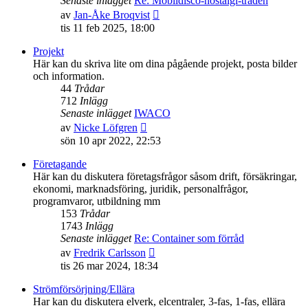
Senaste inlägget
Re: Mobildisco-nostalgi-tråden
Gå
av
Jan-Åke Broqvist
till
tis 11 feb 2025, 18:00
det
senaste
Projekt
inlägget
Här kan du skriva lite om dina pågående projekt, posta bilder
och information.
44
Trådar
712
Inlägg
Senaste inlägget
IWACO
Gå
av
Nicke Löfgren
till
sön 10 apr 2022, 22:53
det
senaste
Företagande
inlägget
Här kan du diskutera företagsfrågor såsom drift, försäkringar,
ekonomi, marknadsföring, juridik, personalfrågor,
programvaror, utbildning mm
153
Trådar
1743
Inlägg
Senaste inlägget
Re: Container som förråd
Gå
av
Fredrik Carlsson
till
tis 26 mar 2024, 18:34
det
senaste
Strömförsörjning/Ellära
inlägget
Har kan du diskutera elverk, elcentraler, 3-fas, 1-fas, ellära