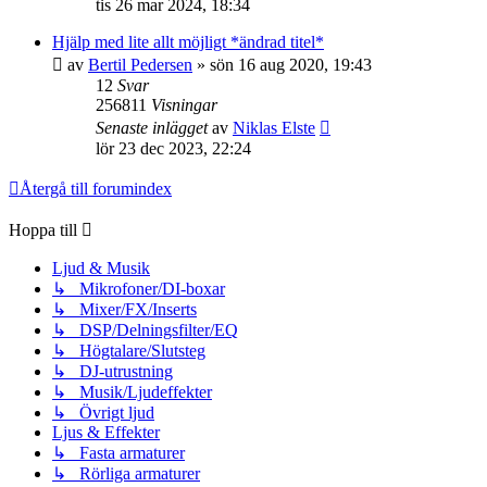
tis 26 mar 2024, 18:34
Hjälp med lite allt möjligt *ändrad titel*
av
Bertil Pedersen
»
sön 16 aug 2020, 19:43
12
Svar
256811
Visningar
Senaste inlägget
av
Niklas Elste
lör 23 dec 2023, 22:24
Återgå till forumindex
Hoppa till
Ljud & Musik
↳ Mikrofoner/DI-boxar
↳ Mixer/FX/Inserts
↳ DSP/Delningsfilter/EQ
↳ Högtalare/Slutsteg
↳ DJ-utrustning
↳ Musik/Ljudeffekter
↳ Övrigt ljud
Ljus & Effekter
↳ Fasta armaturer
↳ Rörliga armaturer