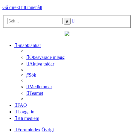
Gå direkt till innehåll
Avancerad
Sök
sökning
Snabblänkar
Obesvarade inlägg
Aktiva trådar
Sök
Medlemmar
Teamet
FAQ
Logga in
Bli medlem
Forumindex
Övrigt