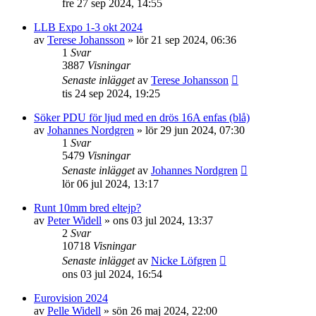
fre 27 sep 2024, 14:55
LLB Expo 1-3 okt 2024
av
Terese Johansson
»
lör 21 sep 2024, 06:36
1
Svar
3887
Visningar
Senaste inlägget
av
Terese Johansson
tis 24 sep 2024, 19:25
Söker PDU för ljud med en drös 16A enfas (blå)
av
Johannes Nordgren
»
lör 29 jun 2024, 07:30
1
Svar
5479
Visningar
Senaste inlägget
av
Johannes Nordgren
lör 06 jul 2024, 13:17
Runt 10mm bred eltejp?
av
Peter Widell
»
ons 03 jul 2024, 13:37
2
Svar
10718
Visningar
Senaste inlägget
av
Nicke Löfgren
ons 03 jul 2024, 16:54
Eurovision 2024
av
Pelle Widell
»
sön 26 maj 2024, 22:00