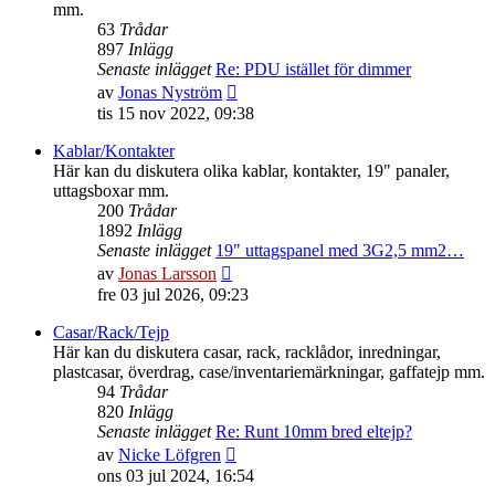
mm.
63
Trådar
897
Inlägg
Senaste inlägget
Re: PDU istället för dimmer
Gå
av
Jonas Nyström
till
tis 15 nov 2022, 09:38
det
senaste
Kablar/Kontakter
inlägget
Här kan du diskutera olika kablar, kontakter, 19" panaler,
uttagsboxar mm.
200
Trådar
1892
Inlägg
Senaste inlägget
19" uttagspanel med 3G2,5 mm2…
Gå
av
Jonas Larsson
till
fre 03 jul 2026, 09:23
det
senaste
Casar/Rack/Tejp
inlägget
Här kan du diskutera casar, rack, racklådor, inredningar,
plastcasar, överdrag, case/inventariemärkningar, gaffatejp mm.
94
Trådar
820
Inlägg
Senaste inlägget
Re: Runt 10mm bred eltejp?
Gå
av
Nicke Löfgren
till
ons 03 jul 2024, 16:54
det