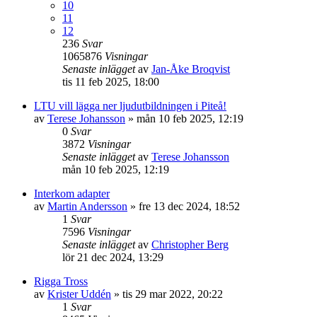
10
11
12
236
Svar
1065876
Visningar
Senaste inlägget
av
Jan-Åke Broqvist
tis 11 feb 2025, 18:00
LTU vill lägga ner ljudutbildningen i Piteå!
av
Terese Johansson
»
mån 10 feb 2025, 12:19
0
Svar
3872
Visningar
Senaste inlägget
av
Terese Johansson
mån 10 feb 2025, 12:19
Interkom adapter
av
Martin Andersson
»
fre 13 dec 2024, 18:52
1
Svar
7596
Visningar
Senaste inlägget
av
Christopher Berg
lör 21 dec 2024, 13:29
Rigga Tross
av
Krister Uddén
»
tis 29 mar 2022, 20:22
1
Svar