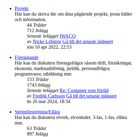
Projekt
Här kan du skriva lite om dina pågående projekt, posta bilder
och information.
44
Trådar
712
Inlägg
Senaste inlägget
IWACO
av
Nicke Löfgren
Gå till det senaste inlägget
sön 10 apr 2022, 22:53
Företagande
Här kan du diskutera företagsfrågor såsom drift, försäkringar,
ekonomi, marknadsföring, juridik, personalfrågor,
programvaror, utbildning mm
153
Trådar
1743
Inlägg
Senaste inlägget
Re: Container som förråd
av
Fredrik Carlsson
Gå till det senaste inlägget
tis 26 mar 2024, 18:34
Strömförsörjning/Ellära
Har kan du diskutera elverk, elcentraler, 3-fas, 1-fas, ellära
mm.
63
Trådar
897
Inlägg