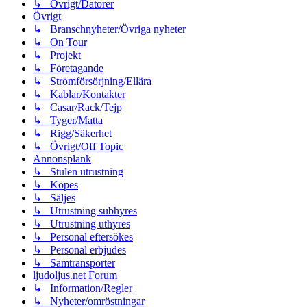
↳ Övrigt/Datorer
Övrigt
↳ Branschnyheter/Övriga nyheter
↳ On Tour
↳ Projekt
↳ Företagande
↳ Strömförsörjning/Ellära
↳ Kablar/Kontakter
↳ Casar/Rack/Tejp
↳ Tyger/Matta
↳ Rigg/Säkerhet
↳ Övrigt/Off Topic
Annonsplank
↳ Stulen utrustning
↳ Köpes
↳ Säljes
↳ Utrustning subhyres
↳ Utrustning uthyres
↳ Personal eftersökes
↳ Personal erbjudes
↳ Samtransporter
ljudoljus.net Forum
↳ Information/Regler
↳ Nyheter/omröstningar