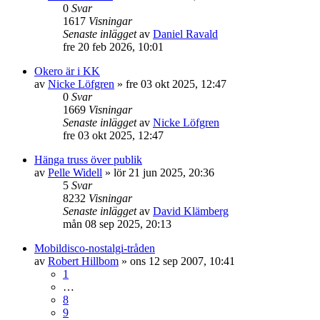
0
Svar
1617
Visningar
Senaste inlägget
av
Daniel Ravald
fre 20 feb 2026, 10:01
Okero är i KK
av
Nicke Löfgren
»
fre 03 okt 2025, 12:47
0
Svar
1669
Visningar
Senaste inlägget
av
Nicke Löfgren
fre 03 okt 2025, 12:47
Hänga truss över publik
av
Pelle Widell
»
lör 21 jun 2025, 20:36
5
Svar
8232
Visningar
Senaste inlägget
av
David Klämberg
mån 08 sep 2025, 20:13
Mobildisco-nostalgi-tråden
av
Robert Hillbom
»
ons 12 sep 2007, 10:41
1
…
8
9