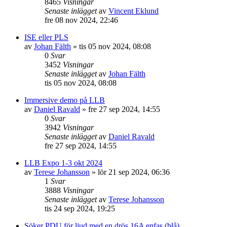
8465
Visningar
Senaste inlägget
av
Vincent Eklund
fre 08 nov 2024, 22:46
ISE eller PLS
av
Johan Fälth
»
tis 05 nov 2024, 08:08
0
Svar
3452
Visningar
Senaste inlägget
av
Johan Fälth
tis 05 nov 2024, 08:08
Immersive demo på LLB
av
Daniel Ravald
»
fre 27 sep 2024, 14:55
0
Svar
3942
Visningar
Senaste inlägget
av
Daniel Ravald
fre 27 sep 2024, 14:55
LLB Expo 1-3 okt 2024
av
Terese Johansson
»
lör 21 sep 2024, 06:36
1
Svar
3888
Visningar
Senaste inlägget
av
Terese Johansson
tis 24 sep 2024, 19:25
Söker PDU för ljud med en drös 16A enfas (blå)