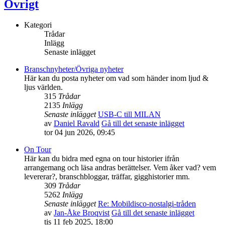
Övrigt
Kategori
Trådar
Inlägg
Senaste inlägget
Branschnyheter/Övriga nyheter
Här kan du posta nyheter om vad som händer inom ljud &
ljus världen.
315
Trådar
2135
Inlägg
Senaste inlägget
USB-C till MILAN
av
Daniel Ravald
Gå till det senaste inlägget
tor 04 jun 2026, 09:45
On Tour
Här kan du bidra med egna on tour historier ifrån
arrangemang och läsa andras berättelser. Vem åker vad? vem
levererar?, branschbloggar, träffar, gigghistorier mm.
309
Trådar
5262
Inlägg
Senaste inlägget
Re: Mobildisco-nostalgi-tråden
av
Jan-Åke Broqvist
Gå till det senaste inlägget
tis 11 feb 2025, 18:00