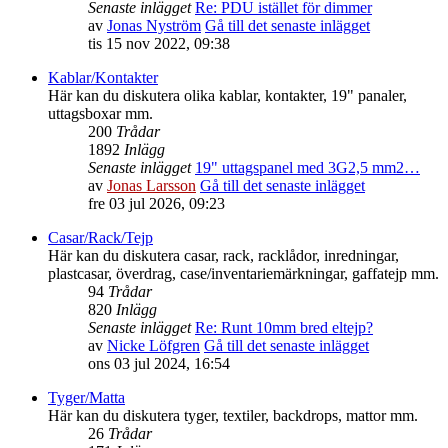
Senaste inlägget
Re: PDU istället för dimmer
av
Jonas Nyström
Gå till det senaste inlägget
tis 15 nov 2022, 09:38
Kablar/Kontakter
Här kan du diskutera olika kablar, kontakter, 19" panaler,
uttagsboxar mm.
200
Trådar
1892
Inlägg
Senaste inlägget
19" uttagspanel med 3G2,5 mm2…
av
Jonas Larsson
Gå till det senaste inlägget
fre 03 jul 2026, 09:23
Casar/Rack/Tejp
Här kan du diskutera casar, rack, racklådor, inredningar,
plastcasar, överdrag, case/inventariemärkningar, gaffatejp mm.
94
Trådar
820
Inlägg
Senaste inlägget
Re: Runt 10mm bred eltejp?
av
Nicke Löfgren
Gå till det senaste inlägget
ons 03 jul 2024, 16:54
Tyger/Matta
Här kan du diskutera tyger, textiler, backdrops, mattor mm.
26
Trådar