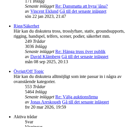
171
Inlägg
Senaste inlägget
Re: Dansmatta att hyra/ låna?
av
Vincent Eklund
Gå till det senaste inlägget
sön 22 jan 2023, 21:47
Rigg/Säkerhet
Här kan du diskutera tross, trosslyftare, stativ, groundsupports,
rigging, handspel, telfers, scener, podier, säkerhet mm.
249
Trådar
3036
Inlägg
Senaste inlägget
Re: Hänga truss över publik
av
David Klämberg
Gå till det senaste inlägget
mån 08 sep 2025, 20:13
Övrigt/Off Topic
Här kan du diskutera alltmöjligt som inte passar in i några av
ovanstående kategorier.
553
Trådar
5464
Inlägg
Senaste inlägget
Re: Välja auktionsfirma
av
Jonas Areskough
Gå till det senaste inlägget
fre 20 mar 2026, 19:59
Aktiva trådar
Svar
Visningar