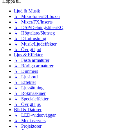
Hoppa till
Ljud & Musik
↳ Mikrofoner/DI-boxar
↳ Mixer/FX/Inserts
↳ DSP/Delningsfilter/EQ
↳ Högtalare/Slutsteg
↳ DJ-utrustning
↳ Musik/Ljudeffekter
↳ Övrigt ljud
Ljus & Effekter
↳ Fasta armaturer
↳ Rörliga armaturer
↳ Dimmers
↳ Ljusbord
↳ Effekter
↳ Ljussättning
↳ Rökmaskiner
↳ Specialeffekter
↳ Övrigt ljus
Bild & Datorer
↳ LED-/videoväggar
↳ Mediaservers
↳ Projektorer