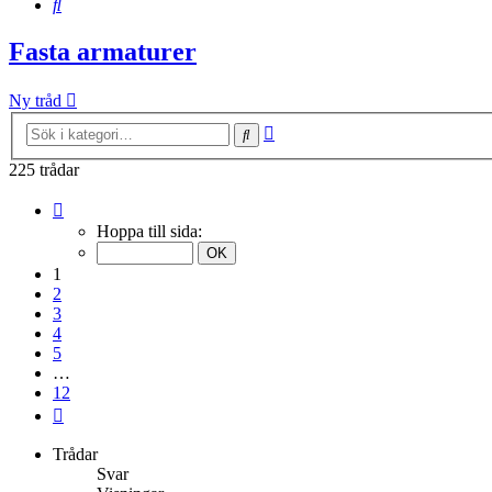
Sök
Fasta armaturer
Ny tråd
Avancerad
Sök
sökning
225 trådar
Sida
1
Hoppa till sida:
av
12
1
2
3
4
5
…
12
Nästa
Trådar
Svar