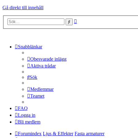
Gå direkt till innehåll
Avancerad
Sök
sökning
Snabblänkar
Obesvarade inlägg
Aktiva trådar
Sök
Medlemmar
Teamet
FAQ
Logga in
Bli medlem
Forumindex
Ljus & Effekter
Fasta armaturer