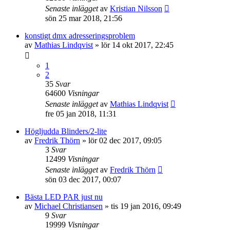
Senaste inlägget
av
Kristian Nilsson
sön 25 mar 2018, 21:56
konstigt dmx adresseringsproblem
av
Mathias Lindqvist
»
lör 14 okt 2017, 22:45
1
2
35
Svar
64600
Visningar
Senaste inlägget
av
Mathias Lindqvist
fre 05 jan 2018, 11:31
Högljudda Blinders/2-lite
av
Fredrik Thörn
»
lör 02 dec 2017, 09:05
3
Svar
12499
Visningar
Senaste inlägget
av
Fredrik Thörn
sön 03 dec 2017, 00:07
Bästa LED PAR just nu
av
Michael Christiansen
»
tis 19 jan 2016, 09:49
9
Svar
19999
Visningar