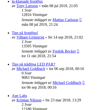
ip-klassade frontljus
av
Tony Larsson
»
mån 08 jul 2019, 21:05
1
Svar
12816
Visningar
Senaste inlägget
av
Mattias Carlsson
mån 08 jul 2019, 21:24
Tips på frontljus!
av
Villiam Grönqvist
»
fre 14 sep 2018, 21:02
2
Svar
13595
Visningar
Senaste inlägget
av
Fredrik Becker
tor 11 okt 2018, 21:54
Tips på trådlösa LED PAR?
av
Michael Goldbach
»
tor 06 sep 2018, 00:16
0
Svar
9083
Visningar
Senaste inlägget
av
Michael Goldbach
tor 06 sep 2018, 00:16
Ape Labs
av
Kristian Nilsson
»
fre 23 mar 2018, 13:29
2
Svar
12180
Visningar