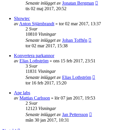
Senaste inlägget
av
Jonatan Bergman
tis 02 maj 2017, 20:52
Showtec
av
Anton Stjärnbrandt
»
tor 02 mar 2017, 13:37
2
Svar
10810
Visningar
Senaste inlägget
av
Johan Tofftén
tor 02 mar 2017, 15:38
Konvertera parkannor
av
Elias Lothström
»
ons 15 feb 2017, 23:51
3
Svar
11831
Visningar
Senaste inlägget
av
Elias Lothström
tor 16 feb 2017, 15:20
Ape labs
av
Mattias Carlsson
»
lör 07 jan 2017, 19:53
2
Svar
12123
Visningar
Senaste inlägget
av
Jan Pettersson
mån 30 jan 2017, 10:31