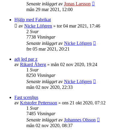
Senaste inlägget
av
Jonas Larsson
mån 29 mar 2021, 12:00
Hjälp med Fabrikat
av
Nicke Löfgren
»
tor 04 mar 2021, 17:46
2
Svar
7738
Visningar
Senaste inlägget
av
Nicke Löfgren
fre 05 mar 2021, 20:21
adj led par z
av
Rikard Åberg
»
mån 02 nov 2020, 19:24
1
Svar
8250
Visningar
Senaste inlägget
av
Nicke Löfgren
mån 02 nov 2020, 22:33
Fast scenljus
av
Kristofer Pettersson
»
ons 21 okt 2020, 07:12
1
Svar
7485
Visningar
Senaste inlägget
av
Johannes Olsson
mån 02 nov 2020, 08:37