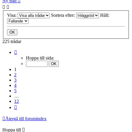
Ny tråd
Visa:
Sortera efter:
Håll:
225 trådar
Sida
1
Hoppa till sida:
av
12
1
2
3
4
5
…
12
Nästa
Återgå till forumindex
Hoppa till