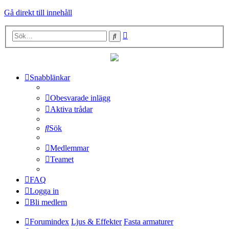
Gå direkt till innehåll
Avancerad
Sök
sökning
Snabblänkar
Obesvarade inlägg
Aktiva trådar
Sök
Medlemmar
Teamet
FAQ
Logga in
Bli medlem
Forumindex
Ljus & Effekter
Fasta armaturer