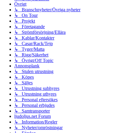
Övrigt
↳ Branschnyheter/Övriga nyheter
↳ On Tour
↳ Projekt
↳ Företagande
↳ Strömförsörjning/Ellära
↳ Kablar/Kontakter
↳ Casar/Rack/Tejp
↳ Tyger/Matta
↳ Rigg/Säkerhet
↳ Övrigt/Off Topic
Annonsplank
↳ Stulen utrustning
↳ Köpes
↳ Säljes
↳ Utrustning subhyres
↳ Utrustning uthyres
↳ Personal eftersökes
↳ Personal erbjudes
↳ Samtransporter
ljudoljus.net Forum
↳ Information/Regler
↳ Nyheter/omröstningar