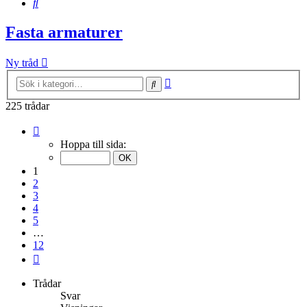
Sök
Fasta armaturer
Ny tråd
Avancerad
Sök
sökning
225 trådar
Sida
1
Hoppa till sida:
av
12
1
2
3
4
5
…
12
Nästa
Trådar
Svar