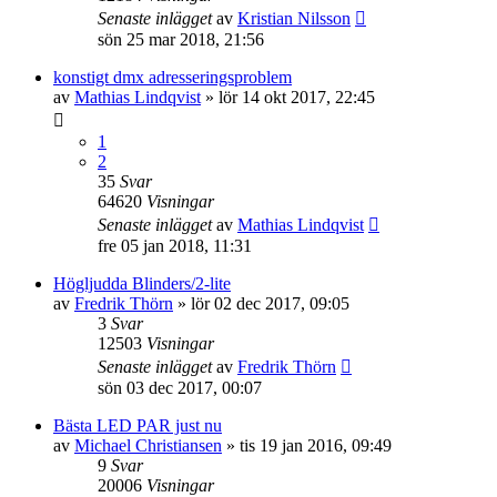
Senaste inlägget
av
Kristian Nilsson
sön 25 mar 2018, 21:56
konstigt dmx adresseringsproblem
av
Mathias Lindqvist
»
lör 14 okt 2017, 22:45
1
2
35
Svar
64620
Visningar
Senaste inlägget
av
Mathias Lindqvist
fre 05 jan 2018, 11:31
Högljudda Blinders/2-lite
av
Fredrik Thörn
»
lör 02 dec 2017, 09:05
3
Svar
12503
Visningar
Senaste inlägget
av
Fredrik Thörn
sön 03 dec 2017, 00:07
Bästa LED PAR just nu
av
Michael Christiansen
»
tis 19 jan 2016, 09:49
9
Svar
20006
Visningar