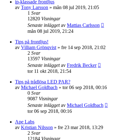
ip-klassade frontljus
av
Tony Larsson
»
mån 08 jul 2019, 21:05
1
Svar
12820
Visningar
Senaste inlägget
av
Mattias Carlsson
mån 08 jul 2019, 21:24
Tips på frontljus!
av
Villiam Grönqvist
»
fre 14 sep 2018, 21:02
2
Svar
13597
Visningar
Senaste inlägget
av
Fredrik Becker
tor 11 okt 2018, 21:54
Tips på trådlösa LED PAR?
av
Michael Goldbach
»
tor 06 sep 2018, 00:16
0
Svar
9087
Visningar
Senaste inlägget
av
Michael Goldbach
tor 06 sep 2018, 00:16
Ape Labs
av
Kristian Nilsson
»
fre 23 mar 2018, 13:29
2
Svar
12184
Visningar