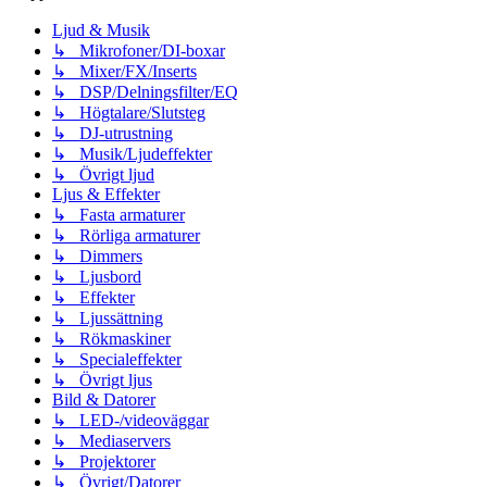
Ljud & Musik
↳ Mikrofoner/DI-boxar
↳ Mixer/FX/Inserts
↳ DSP/Delningsfilter/EQ
↳ Högtalare/Slutsteg
↳ DJ-utrustning
↳ Musik/Ljudeffekter
↳ Övrigt ljud
Ljus & Effekter
↳ Fasta armaturer
↳ Rörliga armaturer
↳ Dimmers
↳ Ljusbord
↳ Effekter
↳ Ljussättning
↳ Rökmaskiner
↳ Specialeffekter
↳ Övrigt ljus
Bild & Datorer
↳ LED-/videoväggar
↳ Mediaservers
↳ Projektorer
↳ Övrigt/Datorer