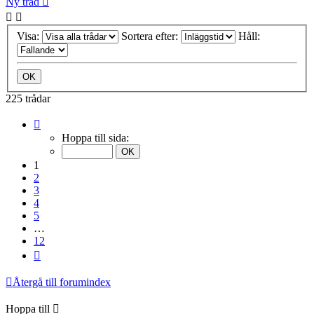
Ny tråd
Visa:
Sortera efter:
Håll:
225 trådar
Sida
1
Hoppa till sida:
av
12
1
2
3
4
5
…
12
Nästa
Återgå till forumindex
Hoppa till