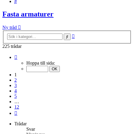
Sök
Fasta armaturer
Ny tråd
Avancerad
Sök
sökning
225 trådar
Sida
1
Hoppa till sida:
av
12
1
2
3
4
5
…
12
Nästa
Trådar
Svar