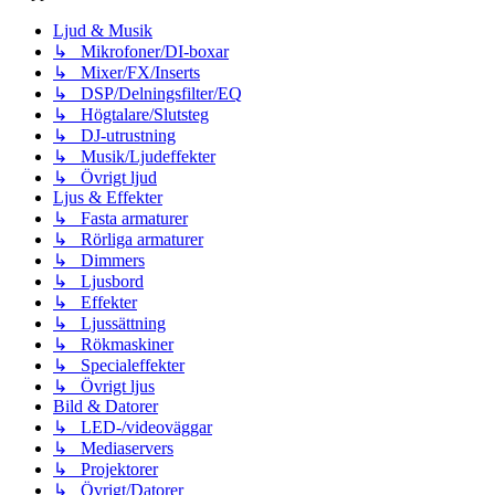
Ljud & Musik
↳ Mikrofoner/DI-boxar
↳ Mixer/FX/Inserts
↳ DSP/Delningsfilter/EQ
↳ Högtalare/Slutsteg
↳ DJ-utrustning
↳ Musik/Ljudeffekter
↳ Övrigt ljud
Ljus & Effekter
↳ Fasta armaturer
↳ Rörliga armaturer
↳ Dimmers
↳ Ljusbord
↳ Effekter
↳ Ljussättning
↳ Rökmaskiner
↳ Specialeffekter
↳ Övrigt ljus
Bild & Datorer
↳ LED-/videoväggar
↳ Mediaservers
↳ Projektorer
↳ Övrigt/Datorer