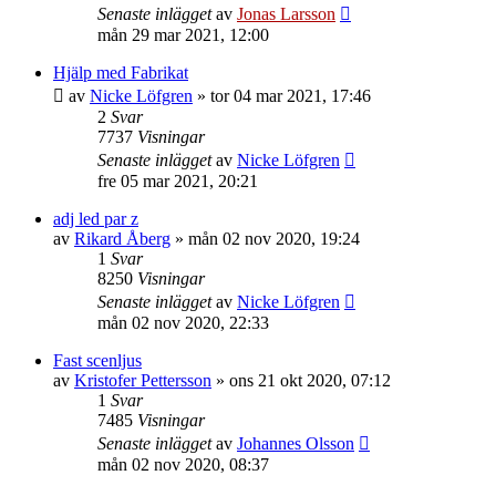
Senaste inlägget
av
Jonas Larsson
mån 29 mar 2021, 12:00
Hjälp med Fabrikat
av
Nicke Löfgren
»
tor 04 mar 2021, 17:46
2
Svar
7737
Visningar
Senaste inlägget
av
Nicke Löfgren
fre 05 mar 2021, 20:21
adj led par z
av
Rikard Åberg
»
mån 02 nov 2020, 19:24
1
Svar
8250
Visningar
Senaste inlägget
av
Nicke Löfgren
mån 02 nov 2020, 22:33
Fast scenljus
av
Kristofer Pettersson
»
ons 21 okt 2020, 07:12
1
Svar
7485
Visningar
Senaste inlägget
av
Johannes Olsson
mån 02 nov 2020, 08:37