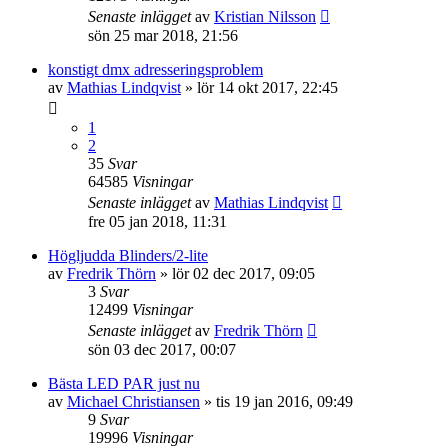
Senaste inlägget
av
Kristian Nilsson
sön 25 mar 2018, 21:56
konstigt dmx adresseringsproblem
av
Mathias Lindqvist
»
lör 14 okt 2017, 22:45
1
2
35
Svar
64585
Visningar
Senaste inlägget
av
Mathias Lindqvist
fre 05 jan 2018, 11:31
Högljudda Blinders/2-lite
av
Fredrik Thörn
»
lör 02 dec 2017, 09:05
3
Svar
12499
Visningar
Senaste inlägget
av
Fredrik Thörn
sön 03 dec 2017, 00:07
Bästa LED PAR just nu
av
Michael Christiansen
»
tis 19 jan 2016, 09:49
9
Svar
19996
Visningar