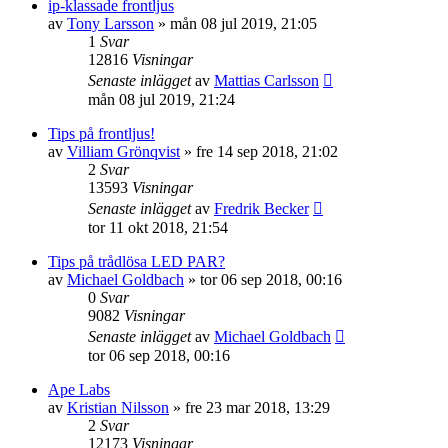
ip-klassade frontljus
av
Tony Larsson
»
mån 08 jul 2019, 21:05
1
Svar
12816
Visningar
Senaste inlägget
av
Mattias Carlsson
mån 08 jul 2019, 21:24
Tips på frontljus!
av
Villiam Grönqvist
»
fre 14 sep 2018, 21:02
2
Svar
13593
Visningar
Senaste inlägget
av
Fredrik Becker
tor 11 okt 2018, 21:54
Tips på trådlösa LED PAR?
av
Michael Goldbach
»
tor 06 sep 2018, 00:16
0
Svar
9082
Visningar
Senaste inlägget
av
Michael Goldbach
tor 06 sep 2018, 00:16
Ape Labs
av
Kristian Nilsson
»
fre 23 mar 2018, 13:29
2
Svar
12173
Visningar