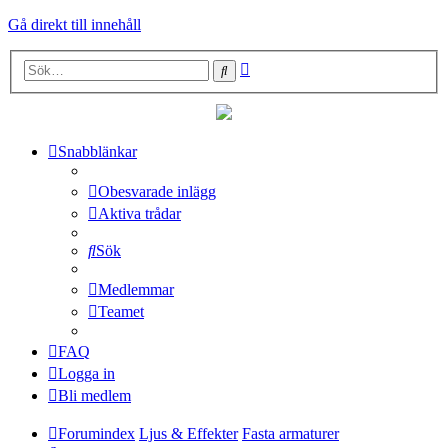
Gå direkt till innehåll
Avancerad
Sök
sökning
Snabblänkar
Obesvarade inlägg
Aktiva trådar
Sök
Medlemmar
Teamet
FAQ
Logga in
Bli medlem
Forumindex
Ljus & Effekter
Fasta armaturer