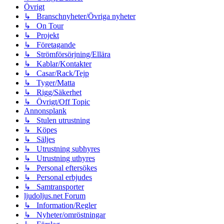
Övrigt
↳ Branschnyheter/Övriga nyheter
↳ On Tour
↳ Projekt
↳ Företagande
↳ Strömförsörjning/Ellära
↳ Kablar/Kontakter
↳ Casar/Rack/Tejp
↳ Tyger/Matta
↳ Rigg/Säkerhet
↳ Övrigt/Off Topic
Annonsplank
↳ Stulen utrustning
↳ Köpes
↳ Säljes
↳ Utrustning subhyres
↳ Utrustning uthyres
↳ Personal eftersökes
↳ Personal erbjudes
↳ Samtransporter
ljudoljus.net Forum
↳ Information/Regler
↳ Nyheter/omröstningar