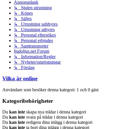
Annonsplank
↳ Stulen utrustning
↳ Köpes
↳ Säljes
↳ Utrustning subhyres
↳ Utrustning uthyres
↳ Personal eftersökes
↳ Personal erbjudes
↳ Samtransporter
ljudoljus.net Forum
↳ Information/Regler
↳ Nyheter/omröstningar
↳ Förslag
Vilka är online
Användare som besöker denna kategori: 1 och 0 gäst
Kategoribehörigheter
Du
kan inte
skapa nya trådar i denna kategori
Du
kan inte
svara på trådar i denna kategori
Du
kan inte
redigera dina inlägg i denna kategori
Du
kan inte
ta bort dina inlägg i denna kategori