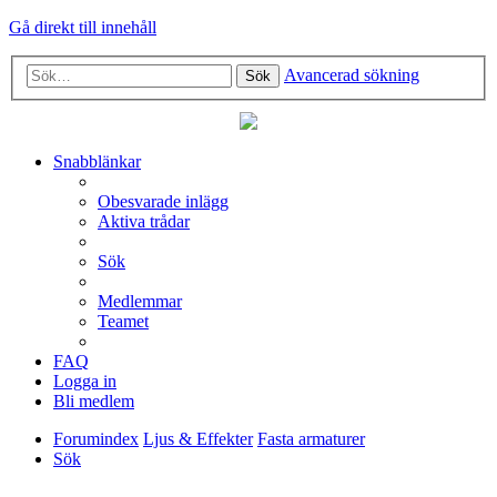
Gå direkt till innehåll
Avancerad sökning
Sök
Snabblänkar
Obesvarade inlägg
Aktiva trådar
Sök
Medlemmar
Teamet
FAQ
Logga in
Bli medlem
Forumindex
Ljus & Effekter
Fasta armaturer
Sök