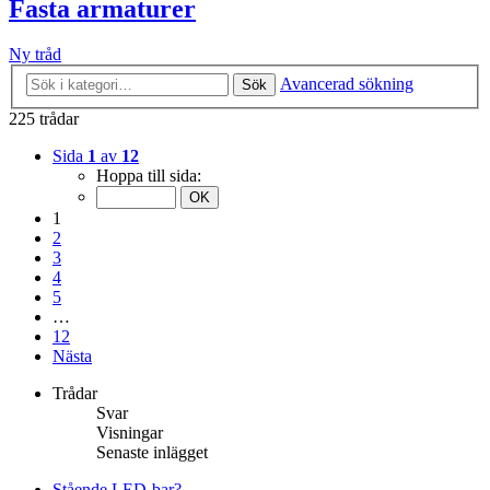
Fasta armaturer
Ny tråd
Avancerad sökning
Sök
225 trådar
Sida
1
av
12
Hoppa till sida:
1
2
3
4
5
…
12
Nästa
Trådar
Svar
Visningar
Senaste inlägget
Stående LED-bar?