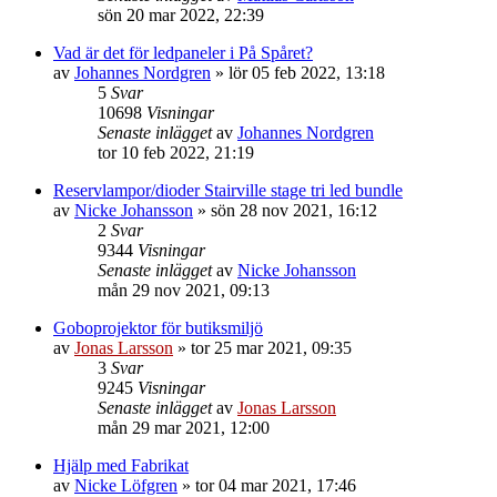
sön 20 mar 2022, 22:39
Vad är det för ledpaneler i På Spåret?
av
Johannes Nordgren
»
lör 05 feb 2022, 13:18
5
Svar
10698
Visningar
Senaste inlägget
av
Johannes Nordgren
tor 10 feb 2022, 21:19
Reservlampor/dioder Stairville stage tri led bundle
av
Nicke Johansson
»
sön 28 nov 2021, 16:12
2
Svar
9344
Visningar
Senaste inlägget
av
Nicke Johansson
mån 29 nov 2021, 09:13
Goboprojektor för butiksmiljö
av
Jonas Larsson
»
tor 25 mar 2021, 09:35
3
Svar
9245
Visningar
Senaste inlägget
av
Jonas Larsson
mån 29 mar 2021, 12:00
Hjälp med Fabrikat
av
Nicke Löfgren
»
tor 04 mar 2021, 17:46