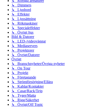
↳ Rörliga armaturer
↳ Dimmers
↳ Ljusbord
↳ Effekter
↳ Ljussättning
↳ Rökmaskiner
↳ Specialeffekter
↳ Övrigt ljus
Bild & Datorer
↳ LED-/videoväggar
↳ Mediaservers
↳ Projektorer
↳ Övrigt/Datorer
Övrigt
↳ Branschnyheter/Övriga nyheter
↳ On Tour
↳ Projekt
↳ Företagande
↳ Strömförsörjning/Ellära
↳ Kablar/Kontakter
↳ Casar/Rack/Tejp
↳ Tyger/Matta
↳ Rigg/Säkerhet
↳ Övrigt/Off Topic