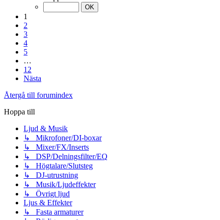
1
2
3
4
5
…
12
Nästa
Återgå till forumindex
Hoppa till
Ljud & Musik
↳ Mikrofoner/DI-boxar
↳ Mixer/FX/Inserts
↳ DSP/Delningsfilter/EQ
↳ Högtalare/Slutsteg
↳ DJ-utrustning
↳ Musik/Ljudeffekter
↳ Övrigt ljud
Ljus & Effekter
↳ Fasta armaturer