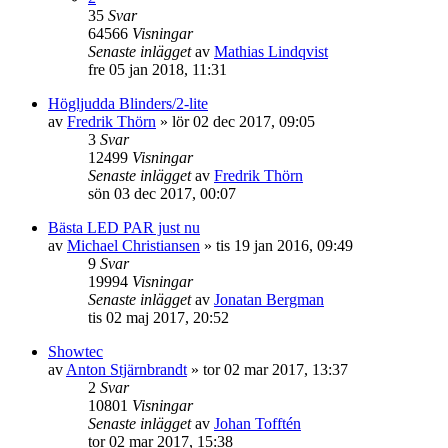
35
Svar
64566
Visningar
Senaste inlägget
av
Mathias Lindqvist
fre 05 jan 2018, 11:31
Högljudda Blinders/2-lite
av
Fredrik Thörn
»
lör 02 dec 2017, 09:05
3
Svar
12499
Visningar
Senaste inlägget
av
Fredrik Thörn
sön 03 dec 2017, 00:07
Bästa LED PAR just nu
av
Michael Christiansen
»
tis 19 jan 2016, 09:49
9
Svar
19994
Visningar
Senaste inlägget
av
Jonatan Bergman
tis 02 maj 2017, 20:52
Showtec
av
Anton Stjärnbrandt
»
tor 02 mar 2017, 13:37
2
Svar
10801
Visningar
Senaste inlägget
av
Johan Tofftén
tor 02 mar 2017, 15:38