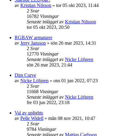
av
Kristian Nilsson
»
tor 05 okt 2023, 11:44
2
Svar
16782
Visningar
Senaste inlägget
av
Kristian Nilsson
tor 05 okt 2023, 20:50
RGBAW armaturer
av
Jerry Jansson
»
sön 26 mar 2023, 14:31
2
Svar
12770
Visningar
Senaste inlägget
av
Nicke Löfgren
sön 26 mar 2023, 21:44
Dim Curve
av
Nicke Löfgren
»
ons 01 jun 2022, 07:23
2
Svar
11668
Visningar
Senaste inlägget
av
Nicke Löfgren
fre 03 jun 2022, 23:18
Val av uplights
av
Pelle Widell
»
mån 08 nov 2021, 10:47
2
Svar
9784
Visningar
Senaste inlägget
av
Mattias Carlsson