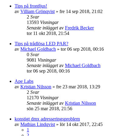
Tips på frontljus!
av
Villiam Grönqvist
»
fre 14 sep 2018, 21:02
2
Svar
13593
Visningar
Senaste inlägget
av
Fredrik Becker
tor 11 okt 2018, 21:54
Tips på trådlösa LED PAR?
av
Michael Goldbach
»
tor 06 sep 2018, 00:16
0
Svar
9081
Visningar
Senaste inlägget
av
Michael Goldbach
tor 06 sep 2018, 00:16
Ape Labs
av
Kristian Nilsson
»
fre 23 mar 2018, 13:29
2
Svar
12170
Visningar
Senaste inlägget
av
Kristian Nilsson
sön 25 mar 2018, 21:56
konstigt dmx adresseringsproblem
av
Mathias Lindqvist
»
lör 14 okt 2017, 22:45
1
2