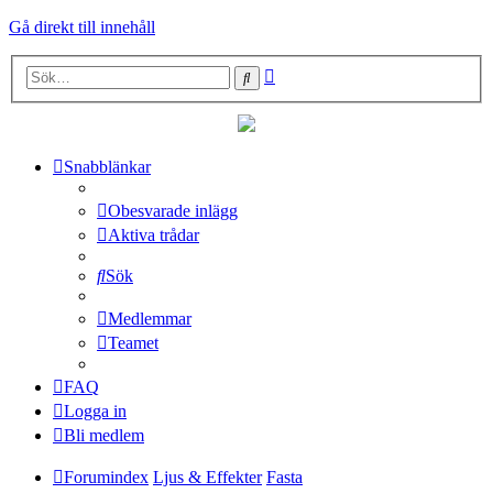
Gå direkt till innehåll
Avancerad
Sök
sökning
Snabblänkar
Obesvarade inlägg
Aktiva trådar
Sök
Medlemmar
Teamet
FAQ
Logga in
Bli medlem
Forumindex
Ljus & Effekter
Fasta