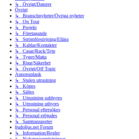
↳ Övrigt/Datorer
Övrigt
↳ Branschnyheter/Övriga nyheter
↳ On Tour
↳ Projekt
↳ Företagande
↳ Strömförsörjning/Ellära
↳ Kablar/Kontakter
↳ Casar/Rack/Tejp
↳ Tyger/Matta
↳ Rigg/Säkerhet
↳ Övrigt/Off Topic
Annonsplank
↳ Stulen utrustning
↳ Köpes
↳ Säljes
↳ Utrustning subhyres
↳ Utrustning uthyres
↳ Personal eftersökes
↳ Personal erbjudes
↳ Samtransporter
ljudoljus.net Forum
↳ Information/Regler
↳ Nyheter/omröstningar