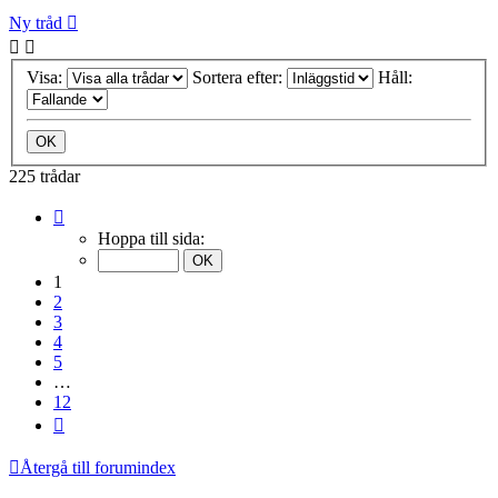
Ny tråd
Visa:
Sortera efter:
Håll:
225 trådar
Sida
1
Hoppa till sida:
av
12
1
2
3
4
5
…
12
Nästa
Återgå till forumindex