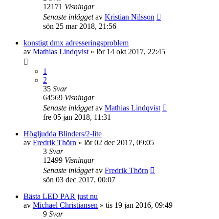
12171
Visningar
Senaste inlägget
av
Kristian Nilsson
sön 25 mar 2018, 21:56
konstigt dmx adresseringsproblem
av
Mathias Lindqvist
»
lör 14 okt 2017, 22:45
1
2
35
Svar
64569
Visningar
Senaste inlägget
av
Mathias Lindqvist
fre 05 jan 2018, 11:31
Högljudda Blinders/2-lite
av
Fredrik Thörn
»
lör 02 dec 2017, 09:05
3
Svar
12499
Visningar
Senaste inlägget
av
Fredrik Thörn
sön 03 dec 2017, 00:07
Bästa LED PAR just nu
av
Michael Christiansen
»
tis 19 jan 2016, 09:49
9
Svar