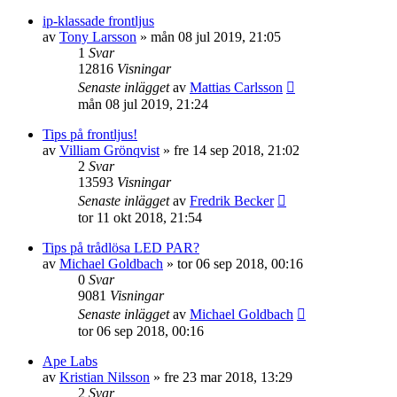
ip-klassade frontljus
av
Tony Larsson
»
mån 08 jul 2019, 21:05
1
Svar
12816
Visningar
Senaste inlägget
av
Mattias Carlsson
mån 08 jul 2019, 21:24
Tips på frontljus!
av
Villiam Grönqvist
»
fre 14 sep 2018, 21:02
2
Svar
13593
Visningar
Senaste inlägget
av
Fredrik Becker
tor 11 okt 2018, 21:54
Tips på trådlösa LED PAR?
av
Michael Goldbach
»
tor 06 sep 2018, 00:16
0
Svar
9081
Visningar
Senaste inlägget
av
Michael Goldbach
tor 06 sep 2018, 00:16
Ape Labs
av
Kristian Nilsson
»
fre 23 mar 2018, 13:29
2
Svar