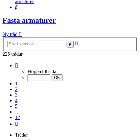
armaturer
Sök
Fasta armaturer
Ny tråd
Avancerad
Sök
sökning
225 trådar
Sida
1
Hoppa till sida:
av
12
1
2
3
4
5
…
12
Nästa
Trådar