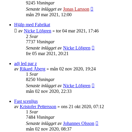
9245
Visningar
Senaste inlägget
av
Jonas Larsson
mån 29 mar 2021, 12:00
Hjälp med Fabrikat
av
Nicke Löfgren
»
tor 04 mar 2021, 17:46
2
Svar
7737
Visningar
Senaste inlägget
av
Nicke Löfgren
fre 05 mar 2021, 20:21
adj led par z
av
Rikard Åberg
»
mån 02 nov 2020, 19:24
1
Svar
8250
Visningar
Senaste inlägget
av
Nicke Löfgren
mån 02 nov 2020, 22:33
Fast scenljus
av
Kristofer Pettersson
»
ons 21 okt 2020, 07:12
1
Svar
7484
Visningar
Senaste inlägget
av
Johannes Olsson
mån 02 nov 2020, 08:37