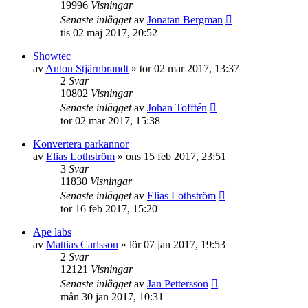
19996
Visningar
Senaste inlägget
av
Jonatan Bergman
tis 02 maj 2017, 20:52
Showtec
av
Anton Stjärnbrandt
»
tor 02 mar 2017, 13:37
2
Svar
10802
Visningar
Senaste inlägget
av
Johan Tofftén
tor 02 mar 2017, 15:38
Konvertera parkannor
av
Elias Lothström
»
ons 15 feb 2017, 23:51
3
Svar
11830
Visningar
Senaste inlägget
av
Elias Lothström
tor 16 feb 2017, 15:20
Ape labs
av
Mattias Carlsson
»
lör 07 jan 2017, 19:53
2
Svar
12121
Visningar
Senaste inlägget
av
Jan Pettersson
mån 30 jan 2017, 10:31