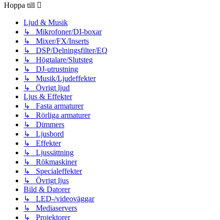
Hoppa till
Ljud & Musik
↳ Mikrofoner/DI-boxar
↳ Mixer/FX/Inserts
↳ DSP/Delningsfilter/EQ
↳ Högtalare/Slutsteg
↳ DJ-utrustning
↳ Musik/Ljudeffekter
↳ Övrigt ljud
Ljus & Effekter
↳ Fasta armaturer
↳ Rörliga armaturer
↳ Dimmers
↳ Ljusbord
↳ Effekter
↳ Ljussättning
↳ Rökmaskiner
↳ Specialeffekter
↳ Övrigt ljus
Bild & Datorer
↳ LED-/videoväggar
↳ Mediaservers
↳ Projektorer