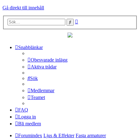
Gå direkt till innehåll
Avancerad
Sök
sökning
Snabblänkar
Obesvarade inlägg
Aktiva trådar
Sök
Medlemmar
Teamet
FAQ
Logga in
Bli medlem
Forumindex
Ljus & Effekter
Fasta armaturer