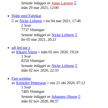
Senaste inlägget
av
Jonas Larsson
mån 29 mar 2021, 12:00
Hjälp med Fabrikat
av
Nicke Löfgren
»
tor 04 mar 2021, 17:46
2
Svar
7737
Visningar
Senaste inlägget
av
Nicke Löfgren
fre 05 mar 2021, 20:21
adj led par z
av
Rikard Åberg
»
mån 02 nov 2020, 19:24
1
Svar
8250
Visningar
Senaste inlägget
av
Nicke Löfgren
mån 02 nov 2020, 22:33
Fast scenljus
av
Kristofer Pettersson
»
ons 21 okt 2020, 07:12
1
Svar
7485
Visningar
Senaste inlägget
av
Johannes Olsson
mån 02 nov 2020, 08:37