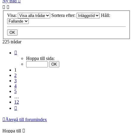
Ny tråd
Visa:
Sortera efter:
Håll:
225 trådar
Sida
1
Hoppa till sida:
av
12
1
2
3
4
5
…
12
Nästa
Återgå till forumindex
Hoppa till