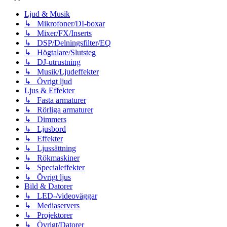
Ljud & Musik
↳ Mikrofoner/DI-boxar
↳ Mixer/FX/Inserts
↳ DSP/Delningsfilter/EQ
↳ Högtalare/Slutsteg
↳ DJ-utrustning
↳ Musik/Ljudeffekter
↳ Övrigt ljud
Ljus & Effekter
↳ Fasta armaturer
↳ Rörliga armaturer
↳ Dimmers
↳ Ljusbord
↳ Effekter
↳ Ljussättning
↳ Rökmaskiner
↳ Specialeffekter
↳ Övrigt ljus
Bild & Datorer
↳ LED-/videoväggar
↳ Mediaservers
↳ Projektorer
↳ Övrigt/Datorer