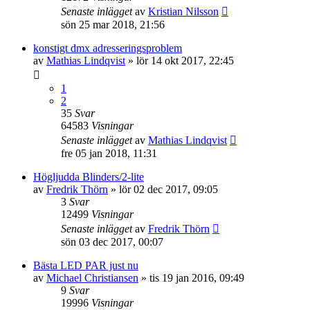
Senaste inlägget
av
Kristian Nilsson
sön 25 mar 2018, 21:56
konstigt dmx adresseringsproblem
av
Mathias Lindqvist
»
lör 14 okt 2017, 22:45
1
2
35
Svar
64583
Visningar
Senaste inlägget
av
Mathias Lindqvist
fre 05 jan 2018, 11:31
Högljudda Blinders/2-lite
av
Fredrik Thörn
»
lör 02 dec 2017, 09:05
3
Svar
12499
Visningar
Senaste inlägget
av
Fredrik Thörn
sön 03 dec 2017, 00:07
Bästa LED PAR just nu
av
Michael Christiansen
»
tis 19 jan 2016, 09:49
9
Svar
19996
Visningar