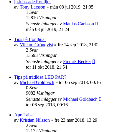
ip-klassade frontljus
av
Tony Larsson
»
mån 08 jul 2019, 21:05
1
Svar
12816
Visningar
Senaste inlägget
av
Mattias Carlsson
mån 08 jul 2019, 21:24
Tips på frontljus!
av
Villiam Grönqvist
»
fre 14 sep 2018, 21:02
2
Svar
13593
Visningar
Senaste inlägget
av
Fredrik Becker
tor 11 okt 2018, 21:54
Tips på trådlösa LED PAR?
av
Michael Goldbach
»
tor 06 sep 2018, 00:16
0
Svar
9082
Visningar
Senaste inlägget
av
Michael Goldbach
tor 06 sep 2018, 00:16
Ape Labs
av
Kristian Nilsson
»
fre 23 mar 2018, 13:29
2
Svar
12172
Visningar