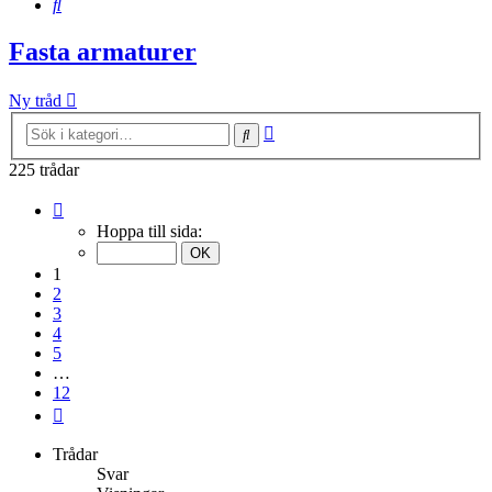
Sök
Fasta armaturer
Ny tråd
Avancerad
Sök
sökning
225 trådar
Sida
1
Hoppa till sida:
av
12
1
2
3
4
5
…
12
Nästa
Trådar
Svar