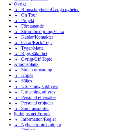
Övrigt
↳ Branschnyheter/Övriga nyheter
↳ On Tour
↳ Projekt
↳ Företagande
↳ Strömförsörjning/Ellära
↳ Kablar/Kontakter
↳ Casar/Rack/Tejp
↳ Tyger/Matta
↳ Rigg/Säkerhet
↳ Övrigt/Off Topic
Annonsplank
↳ Stulen utrustning
↳ Köpes
↳ Säljes
↳ Utrustning subhyres
↳ Utrustning uthyres
↳ Personal eftersökes
↳ Personal erbjudes
↳ Samtransporter
ljudoljus.net Forum
↳ Information/Regler
↳ Nyheter/omröstningar