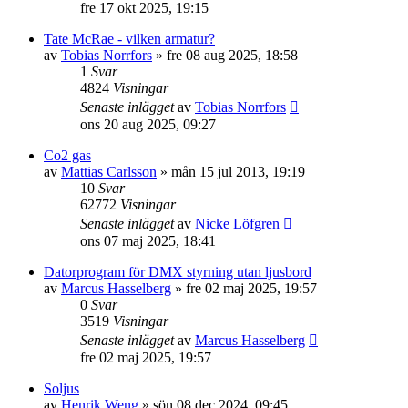
fre 17 okt 2025, 19:15
Tate McRae - vilken armatur?
av
Tobias Norrfors
»
fre 08 aug 2025, 18:58
1
Svar
4824
Visningar
Senaste inlägget
av
Tobias Norrfors
ons 20 aug 2025, 09:27
Co2 gas
av
Mattias Carlsson
»
mån 15 jul 2013, 19:19
10
Svar
62772
Visningar
Senaste inlägget
av
Nicke Löfgren
ons 07 maj 2025, 18:41
Datorprogram för DMX styrning utan ljusbord
av
Marcus Hasselberg
»
fre 02 maj 2025, 19:57
0
Svar
3519
Visningar
Senaste inlägget
av
Marcus Hasselberg
fre 02 maj 2025, 19:57
Soljus
av
Henrik Weng
»
sön 08 dec 2024, 09:45