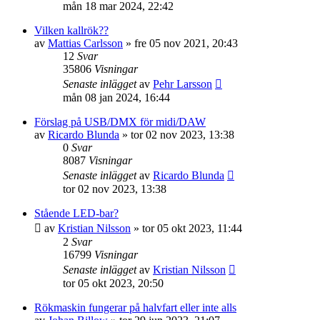
mån 18 mar 2024, 22:42
Vilken kallrök??
av
Mattias Carlsson
»
fre 05 nov 2021, 20:43
12
Svar
35806
Visningar
Senaste inlägget
av
Pehr Larsson
mån 08 jan 2024, 16:44
Förslag på USB/DMX för midi/DAW
av
Ricardo Blunda
»
tor 02 nov 2023, 13:38
0
Svar
8087
Visningar
Senaste inlägget
av
Ricardo Blunda
tor 02 nov 2023, 13:38
Stående LED-bar?
av
Kristian Nilsson
»
tor 05 okt 2023, 11:44
2
Svar
16799
Visningar
Senaste inlägget
av
Kristian Nilsson
tor 05 okt 2023, 20:50
Rökmaskin fungerar på halvfart eller inte alls