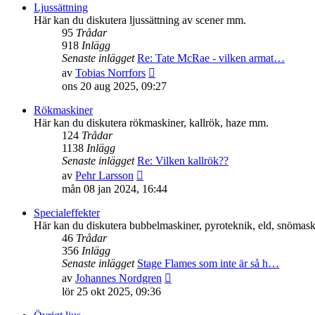
senaste
Ljussättning
inlägget
Här kan du diskutera ljussättning av scener mm.
95
Trådar
918
Inlägg
Senaste inlägget
Re: Tate McRae - vilken armat…
Gå
av
Tobias Norrfors
till
ons 20 aug 2025, 09:27
det
senaste
Rökmaskiner
inlägget
Här kan du diskutera rökmaskiner, kallrök, haze mm.
124
Trådar
1138
Inlägg
Senaste inlägget
Re: Vilken kallrök??
Gå
av
Pehr Larsson
till
mån 08 jan 2024, 16:44
det
senaste
Specialeffekter
inlägget
Här kan du diskutera bubbelmaskiner, pyroteknik, eld, snömaski
46
Trådar
356
Inlägg
Senaste inlägget
Stage Flames som inte är så h…
Gå
av
Johannes Nordgren
till
lör 25 okt 2025, 09:36
det
senaste