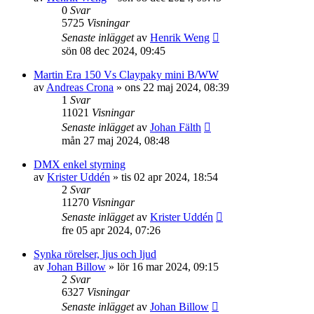
0
Svar
5725
Visningar
Senaste inlägget
av
Henrik Weng
sön 08 dec 2024, 09:45
Martin Era 150 Vs Claypaky mini B/WW
av
Andreas Crona
»
ons 22 maj 2024, 08:39
1
Svar
11021
Visningar
Senaste inlägget
av
Johan Fälth
mån 27 maj 2024, 08:48
DMX enkel styrning
av
Krister Uddén
»
tis 02 apr 2024, 18:54
2
Svar
11270
Visningar
Senaste inlägget
av
Krister Uddén
fre 05 apr 2024, 07:26
Synka rörelser, ljus och ljud
av
Johan Billow
»
lör 16 mar 2024, 09:15
2
Svar
6327
Visningar
Senaste inlägget
av
Johan Billow