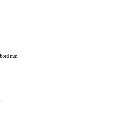
rubord mm.
.