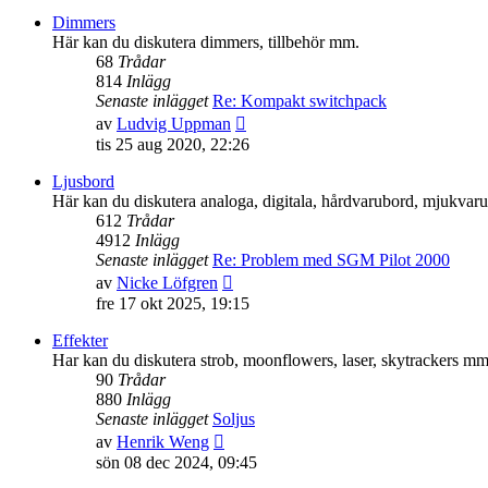
senaste
Dimmers
inlägget
Här kan du diskutera dimmers, tillbehör mm.
68
Trådar
814
Inlägg
Senaste inlägget
Re: Kompakt switchpack
Gå
av
Ludvig Uppman
till
tis 25 aug 2020, 22:26
det
senaste
Ljusbord
inlägget
Här kan du diskutera analoga, digitala, hårdvarubord, mjukva
612
Trådar
4912
Inlägg
Senaste inlägget
Re: Problem med SGM Pilot 2000
Gå
av
Nicke Löfgren
till
fre 17 okt 2025, 19:15
det
senaste
Effekter
inlägget
Har kan du diskutera strob, moonflowers, laser, skytrackers mm
90
Trådar
880
Inlägg
Senaste inlägget
Soljus
Gå
av
Henrik Weng
till
sön 08 dec 2024, 09:45
det