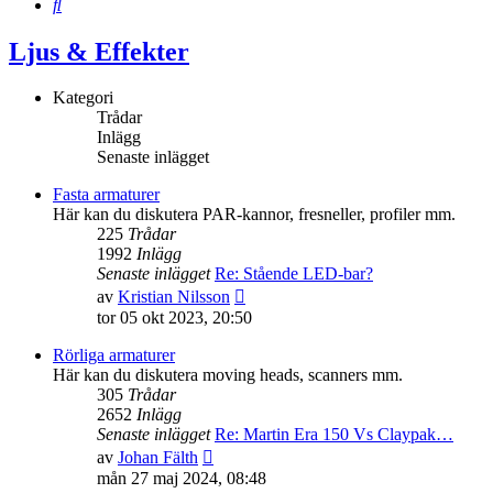
Sök
Ljus & Effekter
Kategori
Trådar
Inlägg
Senaste inlägget
Fasta armaturer
Här kan du diskutera PAR-kannor, fresneller, profiler mm.
225
Trådar
1992
Inlägg
Senaste inlägget
Re: Stående LED-bar?
Gå
av
Kristian Nilsson
till
tor 05 okt 2023, 20:50
det
senaste
Rörliga armaturer
inlägget
Här kan du diskutera moving heads, scanners mm.
305
Trådar
2652
Inlägg
Senaste inlägget
Re: Martin Era 150 Vs Claypak…
Gå
av
Johan Fälth
till
mån 27 maj 2024, 08:48
det