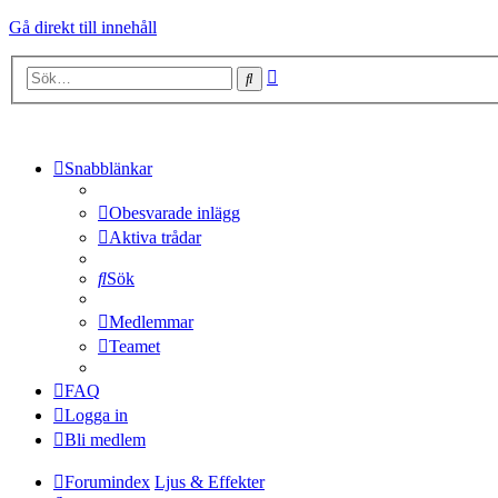
Gå direkt till innehåll
Avancerad
Sök
sökning
Snabblänkar
Obesvarade inlägg
Aktiva trådar
Sök
Medlemmar
Teamet
FAQ
Logga in
Bli medlem
Forumindex
Ljus & Effekter