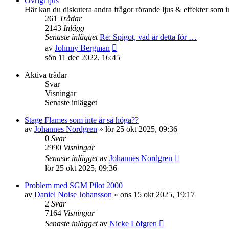
Övrigt ljus
inlägget
Här kan du diskutera andra frågor rörande ljus & effekter som i
261
Trådar
2143
Inlägg
Senaste inlägget
Re: Spigot, vad är detta för …
Gå
av
Johnny Bergman
till
sön 11 dec 2022, 16:45
det
senaste
Aktiva trådar
inlägget
Svar
Visningar
Senaste inlägget
Stage Flames som inte är så höga??
av
Johannes Nordgren
»
lör 25 okt 2025, 09:36
0
Svar
2990
Visningar
Senaste inlägget
av
Johannes Nordgren
lör 25 okt 2025, 09:36
Problem med SGM Pilot 2000
av
Daniel Noise Johansson
»
ons 15 okt 2025, 19:17
2
Svar
7164
Visningar
Senaste inlägget
av
Nicke Löfgren