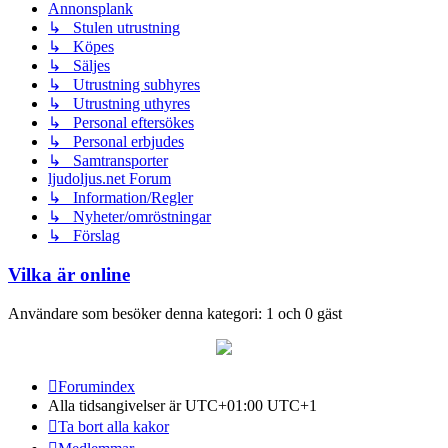
Annonsplank
↳ Stulen utrustning
↳ Köpes
↳ Säljes
↳ Utrustning subhyres
↳ Utrustning uthyres
↳ Personal eftersökes
↳ Personal erbjudes
↳ Samtransporter
ljudoljus.net Forum
↳ Information/Regler
↳ Nyheter/omröstningar
↳ Förslag
Vilka är online
Användare som besöker denna kategori: 1 och 0 gäst
Forumindex
Alla tidsangivelser är UTC+01:00 UTC+1
Ta bort alla kakor