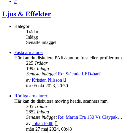
Sök
Ljus & Effekter
Kategori
Trådar
Inlägg
Senaste inlägget
Fasta armaturer
Här kan du diskutera PAR-kannor, fresneller, profiler mm.
225
Trådar
1992
Inlägg
Senaste inlägget
Re: Stående LED-bar?
Gå
av
Kristian Nilsson
till
tor 05 okt 2023, 20:50
det
senaste
Rörliga armaturer
inlägget
Här kan du diskutera moving heads, scanners mm.
305
Trådar
2652
Inlägg
Senaste inlägget
Re: Martin Era 150 Vs Claypak…
Gå
av
Johan Fälth
till
mån 27 maj 2024, 08:48
det