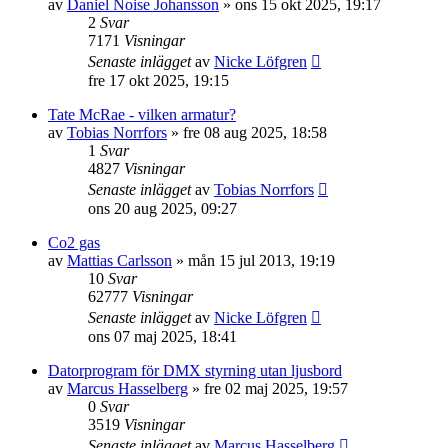
av
Daniel Noise Johansson
»
ons 15 okt 2025, 19:17
2
Svar
7171
Visningar
Senaste inlägget
av
Nicke Löfgren
fre 17 okt 2025, 19:15
Tate McRae - vilken armatur?
av
Tobias Norrfors
»
fre 08 aug 2025, 18:58
1
Svar
4827
Visningar
Senaste inlägget
av
Tobias Norrfors
ons 20 aug 2025, 09:27
Co2 gas
av
Mattias Carlsson
»
mån 15 jul 2013, 19:19
10
Svar
62777
Visningar
Senaste inlägget
av
Nicke Löfgren
ons 07 maj 2025, 18:41
Datorprogram för DMX styrning utan ljusbord
av
Marcus Hasselberg
»
fre 02 maj 2025, 19:57
0
Svar
3519
Visningar
Senaste inlägget
av
Marcus Hasselberg