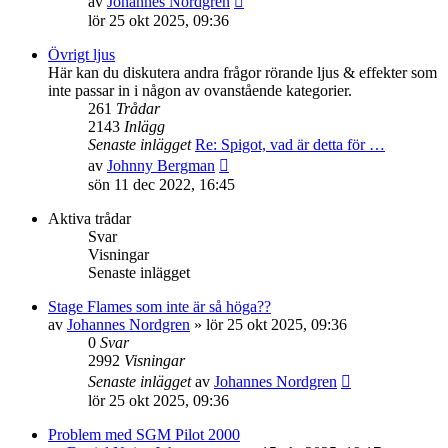
av
Johannes Nordgren
till
lör 25 okt 2025, 09:36
det
senaste
Övrigt ljus
inlägget
Här kan du diskutera andra frågor rörande ljus & effekter som
inte passar in i någon av ovanstående kategorier.
261
Trådar
2143
Inlägg
Senaste inlägget
Re: Spigot, vad är detta för …
Gå
av
Johnny Bergman
till
sön 11 dec 2022, 16:45
det
senaste
Aktiva trådar
inlägget
Svar
Visningar
Senaste inlägget
Stage Flames som inte är så höga??
av
Johannes Nordgren
»
lör 25 okt 2025, 09:36
0
Svar
2992
Visningar
Senaste inlägget
av
Johannes Nordgren
lör 25 okt 2025, 09:36
Problem med SGM Pilot 2000