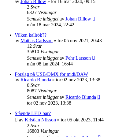
av
Johan Billow
»
lör 16 mar 2024, 09:15
2
Svar
6327
Visningar
Senaste inlägget
av
Johan Billow
mån 18 mar 2024, 22:42
Vilken kallrök??
av
Mattias Carlsson
»
fre 05 nov 2021, 20:43
12
Svar
35810
Visningar
Senaste inlägget
av
Pehr Larsson
mån 08 jan 2024, 16:44
Förslag på USB/DMX för midi/DAW
av
Ricardo Blunda
»
tor 02 nov 2023, 13:38
0
Svar
8087
Visningar
Senaste inlägget
av
Ricardo Blunda
tor 02 nov 2023, 13:38
Stående LED-bar?
av
Kristian Nilsson
»
tor 05 okt 2023, 11:44
2
Svar
16803
Visningar