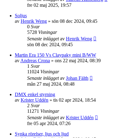
fre 02 maj 2025, 19:57
Soljus
av
Henrik Weng
»
sön 08 dec 2024, 09:45
0
Svar
5728
Visningar
Senaste inlägget
av
Henrik Weng
sön 08 dec 2024, 09:45
Martin Era 150 Vs Claypaky mini B/WW
av
Andreas Crona
»
ons 22 maj 2024, 08:39
1
Svar
11024
Visningar
Senaste inlägget
av
Johan Fälth
mån 27 maj 2024, 08:48
DMX enkel styrning
av
Krister Uddén
»
tis 02 apr 2024, 18:54
2
Svar
11271
Visningar
Senaste inlägget
av
Krister Uddén
fre 05 apr 2024, 07:26
Synka rörelser, ljus och ljud