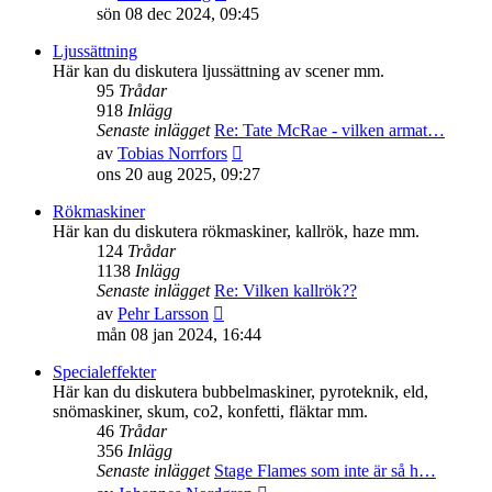
till
sön 08 dec 2024, 09:45
det
senaste
Ljussättning
inlägget
Här kan du diskutera ljussättning av scener mm.
95
Trådar
918
Inlägg
Senaste inlägget
Re: Tate McRae - vilken armat…
Gå
av
Tobias Norrfors
till
ons 20 aug 2025, 09:27
det
senaste
Rökmaskiner
inlägget
Här kan du diskutera rökmaskiner, kallrök, haze mm.
124
Trådar
1138
Inlägg
Senaste inlägget
Re: Vilken kallrök??
Gå
av
Pehr Larsson
till
mån 08 jan 2024, 16:44
det
senaste
Specialeffekter
inlägget
Här kan du diskutera bubbelmaskiner, pyroteknik, eld,
snömaskiner, skum, co2, konfetti, fläktar mm.
46
Trådar
356
Inlägg
Senaste inlägget
Stage Flames som inte är så h…
Gå