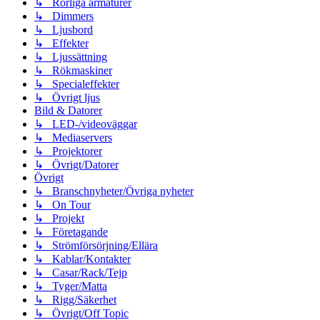
↳ Rörliga armaturer
↳ Dimmers
↳ Ljusbord
↳ Effekter
↳ Ljussättning
↳ Rökmaskiner
↳ Specialeffekter
↳ Övrigt ljus
Bild & Datorer
↳ LED-/videoväggar
↳ Mediaservers
↳ Projektorer
↳ Övrigt/Datorer
Övrigt
↳ Branschnyheter/Övriga nyheter
↳ On Tour
↳ Projekt
↳ Företagande
↳ Strömförsörjning/Ellära
↳ Kablar/Kontakter
↳ Casar/Rack/Tejp
↳ Tyger/Matta
↳ Rigg/Säkerhet
↳ Övrigt/Off Topic