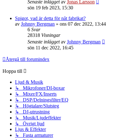
Senaste inlägget
av
Jonas Larsson
sön 19 feb 2023, 15:30
Spigot, vad är detta för nåt fabrikat?
av
Johnny Bergman
»
ons 07 dec 2022, 13:44
6
Svar
28318
Visningar
Senaste inlägget
av
Johnny Bergman
sön 11 dec 2022, 16:45
Återgå till forumindex
Hoppa till
Ljud & Musik
↳ Mikrofoner/DI-boxar
↳ Mixer/FX/Inserts
↳ DSP/Delningsfilter/EQ
↳ Högtalare/Slutsteg
↳ DJ-utrustning
↳ Musik/Ljudeffekter
↳ Övrigt ljud
Ljus & Effekter
↳ Fasta armaturer