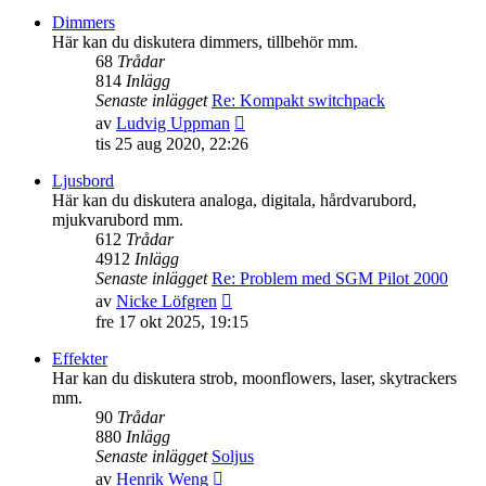
senaste
Dimmers
inlägget
Här kan du diskutera dimmers, tillbehör mm.
68
Trådar
814
Inlägg
Senaste inlägget
Re: Kompakt switchpack
Gå
av
Ludvig Uppman
till
tis 25 aug 2020, 22:26
det
senaste
Ljusbord
inlägget
Här kan du diskutera analoga, digitala, hårdvarubord,
mjukvarubord mm.
612
Trådar
4912
Inlägg
Senaste inlägget
Re: Problem med SGM Pilot 2000
Gå
av
Nicke Löfgren
till
fre 17 okt 2025, 19:15
det
senaste
Effekter
inlägget
Har kan du diskutera strob, moonflowers, laser, skytrackers
mm.
90
Trådar
880
Inlägg
Senaste inlägget
Soljus
Gå
av
Henrik Weng