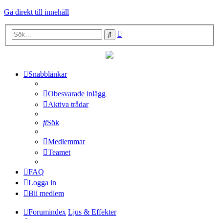
Gå direkt till innehåll
Avancerad
Sök
sökning
Snabblänkar
Obesvarade inlägg
Aktiva trådar
Sök
Medlemmar
Teamet
FAQ
Logga in
Bli medlem
Forumindex
Ljus & Effekter