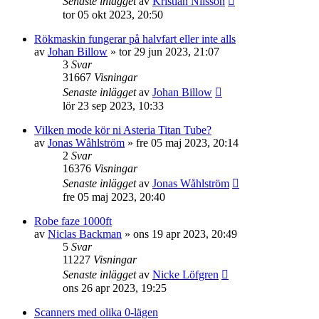
Senaste inlägget
av
Kristian Nilsson
tor 05 okt 2023, 20:50
Rökmaskin fungerar på halvfart eller inte alls
av
Johan Billow
»
tor 29 jun 2023, 21:07
3
Svar
31667
Visningar
Senaste inlägget
av
Johan Billow
lör 23 sep 2023, 10:33
Vilken mode kör ni Asteria Titan Tube?
av
Jonas Wåhlström
»
fre 05 maj 2023, 20:14
2
Svar
16376
Visningar
Senaste inlägget
av
Jonas Wåhlström
fre 05 maj 2023, 20:40
Robe faze 1000ft
av
Niclas Backman
»
ons 19 apr 2023, 20:49
5
Svar
11227
Visningar
Senaste inlägget
av
Nicke Löfgren
ons 26 apr 2023, 19:25
Scanners med olika 0-lägen