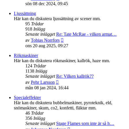
till
sön 08 dec 2024, 09:45
det
senaste
Ljussättning
inlägget
Här kan du diskutera ljussättning av scener mm.
95
Trådar
918
Inlägg
Senaste inlägget
Re: Tate McRae - vilken armat…
Gå
av
Tobias Norrfors
till
ons 20 aug 2025, 09:27
det
senaste
Rökmaskiner
inlägget
Här kan du diskutera rökmaskiner, kallrök, haze mm.
124
Trådar
1138
Inlägg
Senaste inlägget
Re: Vilken kallrök??
Gå
av
Pehr Larsson
till
mån 08 jan 2024, 16:44
det
senaste
Specialeffekter
inlägget
Här kan du diskutera bubbelmaskiner, pyroteknik, eld,
snömaskiner, skum, co2, konfetti, fläktar mm.
46
Trådar
356
Inlägg
Senaste inlägget
Stage Flames som inte är så h…
Gå