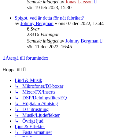
Senaste inlägget
av
Jonas Larsson
sön 19 feb 2023, 15:30
Spigot, vad är detta för nåt fabrikat?
av
Johnny Bergman
»
ons 07 dec 2022, 13:44
6
Svar
28316
Visningar
Senaste inlägget
av
Johnny Bergman
sön 11 dec 2022, 16:45
Återgå till forumindex
Hoppa till
Ljud & Musik
↳ Mikrofoner/DI-boxar
↳ Mixer/FX/Inserts
↳ DSP/Delningsfilter/EQ
↳ Högtalare/Slutsteg
↳ DJ-utrustning
↳ Musik/Ljudeffekter
↳ Övrigt ljud
Ljus & Effekter
↳ Fasta armaturer