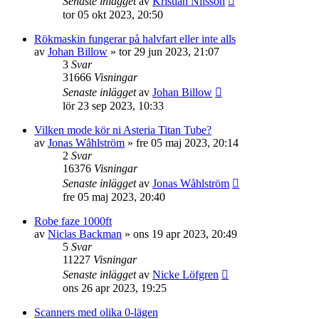
Senaste inlägget
av
Kristian Nilsson
tor 05 okt 2023, 20:50
Rökmaskin fungerar på halvfart eller inte alls
av
Johan Billow
»
tor 29 jun 2023, 21:07
3
Svar
31666
Visningar
Senaste inlägget
av
Johan Billow
lör 23 sep 2023, 10:33
Vilken mode kör ni Asteria Titan Tube?
av
Jonas Wåhlström
»
fre 05 maj 2023, 20:14
2
Svar
16376
Visningar
Senaste inlägget
av
Jonas Wåhlström
fre 05 maj 2023, 20:40
Robe faze 1000ft
av
Niclas Backman
»
ons 19 apr 2023, 20:49
5
Svar
11227
Visningar
Senaste inlägget
av
Nicke Löfgren
ons 26 apr 2023, 19:25
Scanners med olika 0-lägen