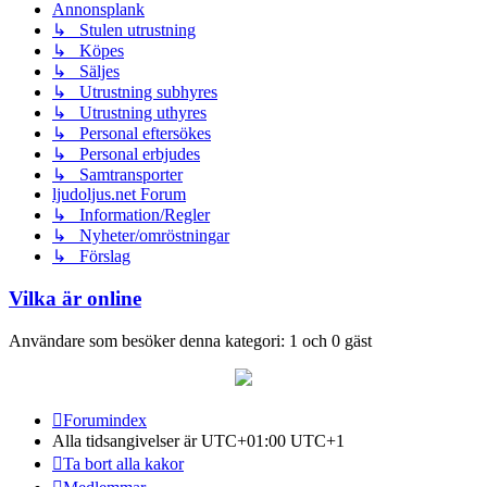
Annonsplank
↳ Stulen utrustning
↳ Köpes
↳ Säljes
↳ Utrustning subhyres
↳ Utrustning uthyres
↳ Personal eftersökes
↳ Personal erbjudes
↳ Samtransporter
ljudoljus.net Forum
↳ Information/Regler
↳ Nyheter/omröstningar
↳ Förslag
Vilka är online
Användare som besöker denna kategori: 1 och 0 gäst
Forumindex
Alla tidsangivelser är UTC+01:00 UTC+1
Ta bort alla kakor