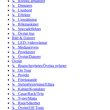
↳ Rörliga armaturer
↳ Dimmers
↳ Ljusbord
↳ Effekter
↳ Ljussättning
↳ Rökmaskiner
↳ Specialeffekter
↳ Övrigt ljus
Bild & Datorer
↳ LED-/videoväggar
↳ Mediaservers
↳ Projektorer
↳ Övrigt/Datorer
Övrigt
↳ Branschnyheter/Övriga nyheter
↳ On Tour
↳ Projekt
↳ Företagande
↳ Strömförsörjning/Ellära
↳ Kablar/Kontakter
↳ Casar/Rack/Tejp
↳ Tyger/Matta
↳ Rigg/Säkerhet
↳ Övrigt/Off Topic