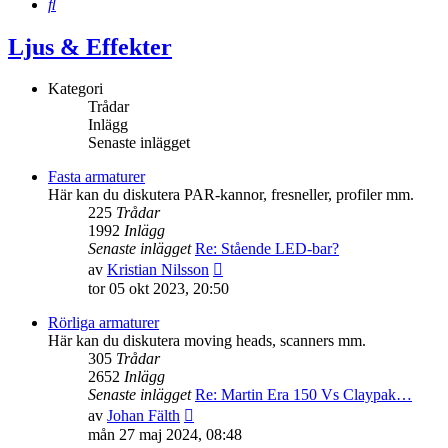
Sök
Ljus & Effekter
Kategori
Trådar
Inlägg
Senaste inlägget
Fasta armaturer
Här kan du diskutera PAR-kannor, fresneller, profiler mm.
225
Trådar
1992
Inlägg
Senaste inlägget
Re: Stående LED-bar?
Gå
av
Kristian Nilsson
till
tor 05 okt 2023, 20:50
det
senaste
Rörliga armaturer
inlägget
Här kan du diskutera moving heads, scanners mm.
305
Trådar
2652
Inlägg
Senaste inlägget
Re: Martin Era 150 Vs Claypak…
Gå
av
Johan Fälth
till
mån 27 maj 2024, 08:48
det