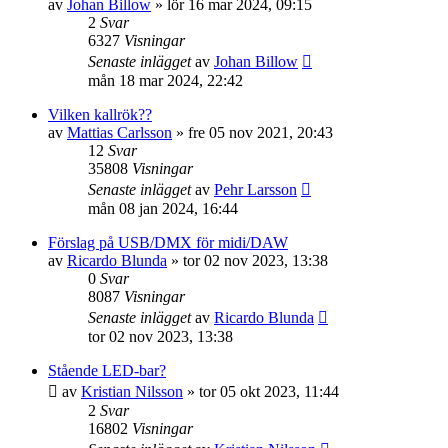
av
Johan Billow
»
lör 16 mar 2024, 09:15
2
Svar
6327
Visningar
Senaste inlägget
av
Johan Billow
mån 18 mar 2024, 22:42
Vilken kallrök??
av
Mattias Carlsson
»
fre 05 nov 2021, 20:43
12
Svar
35808
Visningar
Senaste inlägget
av
Pehr Larsson
mån 08 jan 2024, 16:44
Förslag på USB/DMX för midi/DAW
av
Ricardo Blunda
»
tor 02 nov 2023, 13:38
0
Svar
8087
Visningar
Senaste inlägget
av
Ricardo Blunda
tor 02 nov 2023, 13:38
Stående LED-bar?
av
Kristian Nilsson
»
tor 05 okt 2023, 11:44
2
Svar
16802
Visningar