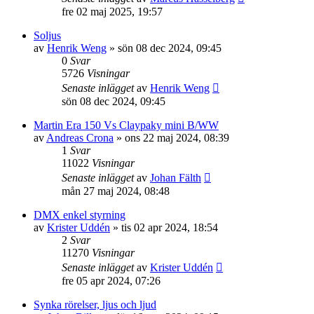
fre 02 maj 2025, 19:57
Soljus
av
Henrik Weng
»
sön 08 dec 2024, 09:45
0
Svar
5726
Visningar
Senaste inlägget
av
Henrik Weng
sön 08 dec 2024, 09:45
Martin Era 150 Vs Claypaky mini B/WW
av
Andreas Crona
»
ons 22 maj 2024, 08:39
1
Svar
11022
Visningar
Senaste inlägget
av
Johan Fälth
mån 27 maj 2024, 08:48
DMX enkel styrning
av
Krister Uddén
»
tis 02 apr 2024, 18:54
2
Svar
11270
Visningar
Senaste inlägget
av
Krister Uddén
fre 05 apr 2024, 07:26
Synka rörelser, ljus och ljud