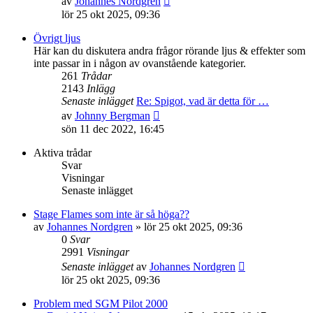
av
Johannes Nordgren
till
lör 25 okt 2025, 09:36
det
senaste
Övrigt ljus
inlägget
Här kan du diskutera andra frågor rörande ljus & effekter som
inte passar in i någon av ovanstående kategorier.
261
Trådar
2143
Inlägg
Senaste inlägget
Re: Spigot, vad är detta för …
Gå
av
Johnny Bergman
till
sön 11 dec 2022, 16:45
det
senaste
Aktiva trådar
inlägget
Svar
Visningar
Senaste inlägget
Stage Flames som inte är så höga??
av
Johannes Nordgren
»
lör 25 okt 2025, 09:36
0
Svar
2991
Visningar
Senaste inlägget
av
Johannes Nordgren
lör 25 okt 2025, 09:36
Problem med SGM Pilot 2000