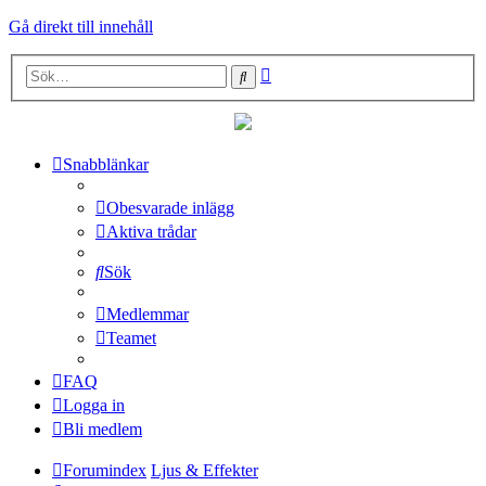
Gå direkt till innehåll
Avancerad
Sök
sökning
Snabblänkar
Obesvarade inlägg
Aktiva trådar
Sök
Medlemmar
Teamet
FAQ
Logga in
Bli medlem
Forumindex
Ljus & Effekter