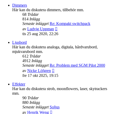
senaste
Dimmers
inlägget
Här kan du diskutera dimmers, tillbehör mm.
68
Trådar
814
Inlägg
Senaste inlägget
Re: Kompakt switchpack
Gå
av
Ludvig Uppman
till
tis 25 aug 2020, 22:26
det
senaste
Ljusbord
inlägget
Här kan du diskutera analoga, digitala, hårdvarubord,
mjukvarubord mm.
612
Trådar
4912
Inlägg
Senaste inlägget
Re: Problem med SGM Pilot 2000
Gå
av
Nicke Löfgren
till
fre 17 okt 2025, 19:15
det
senaste
Effekter
inlägget
Har kan du diskutera strob, moonflowers, laser, skytrackers
mm.
90
Trådar
880
Inlägg
Senaste inlägget
Soljus
Gå
av
Henrik Weng