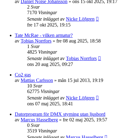
av
Daniel Noise Johansson
»
ons 15 okt 2025, 19:17
2
Svar
7170
Visningar
Senaste inlägget
av
Nicke Löfgren
fre 17 okt 2025, 19:15
Tate McRae - vilken armatur?
av
Tobias Norrfors
»
fre 08 aug 2025, 18:58
1
Svar
4825
Visningar
Senaste inlägget
av
Tobias Norrfors
ons 20 aug 2025, 09:27
Co2 gas
av
Mattias Carlsson
»
mån 15 jul 2013, 19:19
10
Svar
62775
Visningar
Senaste inlägget
av
Nicke Löfgren
ons 07 maj 2025, 18:41
Datorprogram för DMX styrning utan ljusbord
av
Marcus Hasselberg
»
fre 02 maj 2025, 19:57
0
Svar
3519
Visningar
Senaste inlägget
av
Marcus Hasselberg