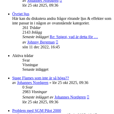
av
Johannes Nordgren
till
lör 25 okt 2025, 09:36
det
senaste
Övrigt ljus
inlägget
Här kan du diskutera andra frågor rörande ljus & effekter som
inte passar in i någon av ovanstående kategorier.
261
Trådar
2143
Inlägg
Senaste inlägget
Re: Spigot, vad är detta för …
Gå
av
Johnny Bergman
till
sön 11 dec 2022, 16:45
det
senaste
Aktiva trådar
inlägget
Svar
Visningar
Senaste inlägget
Stage Flames som inte är så höga??
av
Johannes Nordgren
»
lör 25 okt 2025, 09:36
0
Svar
2983
Visningar
Senaste inlägget
av
Johannes Nordgren
lör 25 okt 2025, 09:36
Problem med SGM Pilot 2000