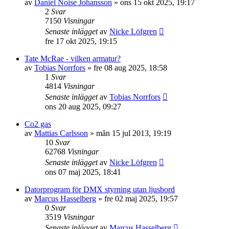
av
Daniel Noise Johansson
»
ons 15 okt 2025, 19:17
2
Svar
7150
Visningar
Senaste inlägget
av
Nicke Löfgren
fre 17 okt 2025, 19:15
Tate McRae - vilken armatur?
av
Tobias Norrfors
»
fre 08 aug 2025, 18:58
1
Svar
4814
Visningar
Senaste inlägget
av
Tobias Norrfors
ons 20 aug 2025, 09:27
Co2 gas
av
Mattias Carlsson
»
mån 15 jul 2013, 19:19
10
Svar
62768
Visningar
Senaste inlägget
av
Nicke Löfgren
ons 07 maj 2025, 18:41
Datorprogram för DMX styrning utan ljusbord
av
Marcus Hasselberg
»
fre 02 maj 2025, 19:57
0
Svar
3519
Visningar
Senaste inlägget
av
Marcus Hasselberg