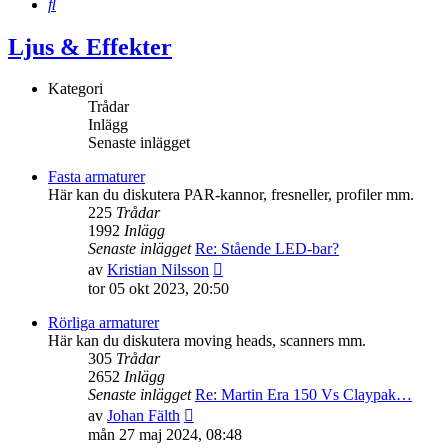
Sök
Ljus & Effekter
Kategori
Trådar
Inlägg
Senaste inlägget
Fasta armaturer
Här kan du diskutera PAR-kannor, fresneller, profiler mm.
225
Trådar
1992
Inlägg
Senaste inlägget
Re: Stående LED-bar?
Gå
av
Kristian Nilsson
till
tor 05 okt 2023, 20:50
det
senaste
Rörliga armaturer
inlägget
Här kan du diskutera moving heads, scanners mm.
305
Trådar
2652
Inlägg
Senaste inlägget
Re: Martin Era 150 Vs Claypak…
Gå
av
Johan Fälth
till
mån 27 maj 2024, 08:48
det