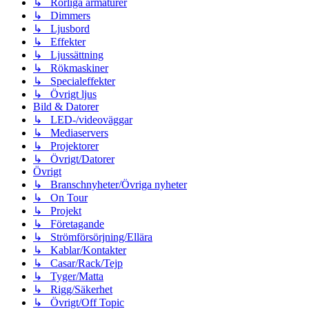
↳ Rörliga armaturer
↳ Dimmers
↳ Ljusbord
↳ Effekter
↳ Ljussättning
↳ Rökmaskiner
↳ Specialeffekter
↳ Övrigt ljus
Bild & Datorer
↳ LED-/videoväggar
↳ Mediaservers
↳ Projektorer
↳ Övrigt/Datorer
Övrigt
↳ Branschnyheter/Övriga nyheter
↳ On Tour
↳ Projekt
↳ Företagande
↳ Strömförsörjning/Ellära
↳ Kablar/Kontakter
↳ Casar/Rack/Tejp
↳ Tyger/Matta
↳ Rigg/Säkerhet
↳ Övrigt/Off Topic