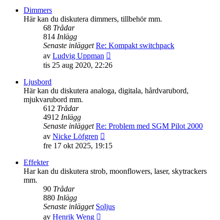
senaste
Dimmers
inlägget
Här kan du diskutera dimmers, tillbehör mm.
68
Trådar
814
Inlägg
Senaste inlägget
Re: Kompakt switchpack
Gå
av
Ludvig Uppman
till
tis 25 aug 2020, 22:26
det
senaste
Ljusbord
inlägget
Här kan du diskutera analoga, digitala, hårdvarubord,
mjukvarubord mm.
612
Trådar
4912
Inlägg
Senaste inlägget
Re: Problem med SGM Pilot 2000
Gå
av
Nicke Löfgren
till
fre 17 okt 2025, 19:15
det
senaste
Effekter
inlägget
Har kan du diskutera strob, moonflowers, laser, skytrackers
mm.
90
Trådar
880
Inlägg
Senaste inlägget
Soljus
Gå
av
Henrik Weng