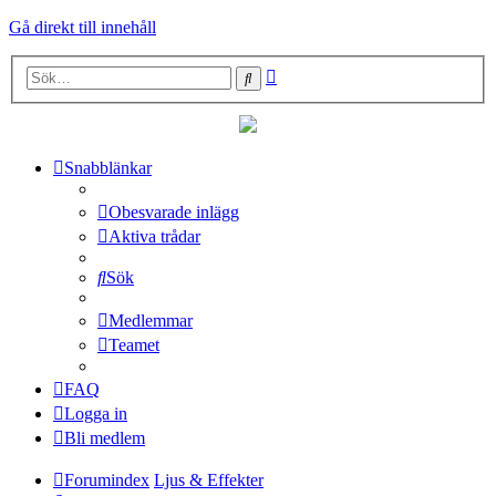
Gå direkt till innehåll
Avancerad
Sök
sökning
Snabblänkar
Obesvarade inlägg
Aktiva trådar
Sök
Medlemmar
Teamet
FAQ
Logga in
Bli medlem
Forumindex
Ljus & Effekter