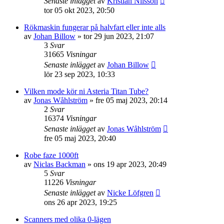
Senaste inlägget
av
Kristian Nilsson
tor 05 okt 2023, 20:50
Rökmaskin fungerar på halvfart eller inte alls
av
Johan Billow
»
tor 29 jun 2023, 21:07
3
Svar
31665
Visningar
Senaste inlägget
av
Johan Billow
lör 23 sep 2023, 10:33
Vilken mode kör ni Asteria Titan Tube?
av
Jonas Wåhlström
»
fre 05 maj 2023, 20:14
2
Svar
16374
Visningar
Senaste inlägget
av
Jonas Wåhlström
fre 05 maj 2023, 20:40
Robe faze 1000ft
av
Niclas Backman
»
ons 19 apr 2023, 20:49
5
Svar
11226
Visningar
Senaste inlägget
av
Nicke Löfgren
ons 26 apr 2023, 19:25
Scanners med olika 0-lägen