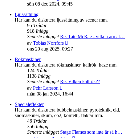
till
sön 08 dec 2024, 09:45
det
senaste
Ljussättning
inlägget
Här kan du diskutera ljussättning av scener mm.
95
Trådar
918
Inlägg
Senaste inlägget
Re: Tate McRae - vilken armat…
Gå
av
Tobias Norrfors
till
ons 20 aug 2025, 09:27
det
senaste
Rökmaskiner
inlägget
Här kan du diskutera rökmaskiner, kallrök, haze mm.
124
Trådar
1138
Inlägg
Senaste inlägget
Re: Vilken kallrök??
Gå
av
Pehr Larsson
till
mån 08 jan 2024, 16:44
det
senaste
Specialeffekter
inlägget
Här kan du diskutera bubbelmaskiner, pyroteknik, eld,
snömaskiner, skum, co2, konfetti, fläktar mm.
46
Trådar
356
Inlägg
Senaste inlägget
Stage Flames som inte är så h…
Gå