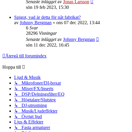
Senaste inlägget
av
Jonas Larsson
sön 19 feb 2023, 15:30
Spigot, vad är detta för nåt fabrikat?
av
Johnny Bergman
»
ons 07 dec 2022, 13:44
6
Svar
28296
Visningar
Senaste inlägget
av
Johnny Bergman
sön 11 dec 2022, 16:45
Återgå till forumindex
Hoppa till
Ljud & Musik
↳ Mikrofoner/DI-boxar
↳ Mixer/FX/Inserts
↳ DSP/Delningsfilter/EQ
↳ Högtalare/Slutsteg
↳ DJ-utrustning
↳ Musik/Ljudeffekter
↳ Övrigt ljud
Ljus & Effekter
↳ Fasta armaturer