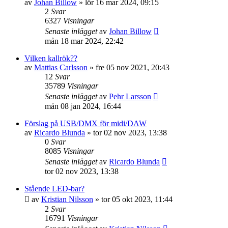
av
Johan Billow
»
lör 16 mar 2024, 09:15
2
Svar
6327
Visningar
Senaste inlägget
av
Johan Billow
mån 18 mar 2024, 22:42
Vilken kallrök??
av
Mattias Carlsson
»
fre 05 nov 2021, 20:43
12
Svar
35789
Visningar
Senaste inlägget
av
Pehr Larsson
mån 08 jan 2024, 16:44
Förslag på USB/DMX för midi/DAW
av
Ricardo Blunda
»
tor 02 nov 2023, 13:38
0
Svar
8085
Visningar
Senaste inlägget
av
Ricardo Blunda
tor 02 nov 2023, 13:38
Stående LED-bar?
av
Kristian Nilsson
»
tor 05 okt 2023, 11:44
2
Svar
16791
Visningar