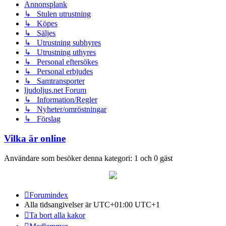
Annonsplank
↳ Stulen utrustning
↳ Köpes
↳ Säljes
↳ Utrustning subhyres
↳ Utrustning uthyres
↳ Personal eftersökes
↳ Personal erbjudes
↳ Samtransporter
ljudoljus.net Forum
↳ Information/Regler
↳ Nyheter/omröstningar
↳ Förslag
Vilka är online
Användare som besöker denna kategori: 1 och 0 gäst
Forumindex
Alla tidsangivelser är UTC+01:00 UTC+1
Ta bort alla kakor