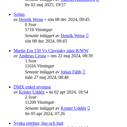
fre 02 maj 2025, 19:57
Soljus
av
Henrik Weng
»
sön 08 dec 2024, 09:45
0
Svar
5716
Visningar
Senaste inlägget
av
Henrik Weng
sön 08 dec 2024, 09:45
Martin Era 150 Vs Claypaky mini B/WW
av
Andreas Crona
»
ons 22 maj 2024, 08:39
1
Svar
11016
Visningar
Senaste inlägget
av
Johan Fälth
mån 27 maj 2024, 08:48
DMX enkel styrning
av
Krister Uddén
»
tis 02 apr 2024, 18:54
2
Svar
11269
Visningar
Senaste inlägget
av
Krister Uddén
fre 05 apr 2024, 07:26
Synka rörelser, ljus och ljud