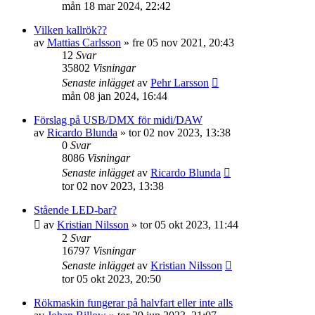
mån 18 mar 2024, 22:42
Vilken kallrök??
av
Mattias Carlsson
»
fre 05 nov 2021, 20:43
12
Svar
35802
Visningar
Senaste inlägget
av
Pehr Larsson
mån 08 jan 2024, 16:44
Förslag på USB/DMX för midi/DAW
av
Ricardo Blunda
»
tor 02 nov 2023, 13:38
0
Svar
8086
Visningar
Senaste inlägget
av
Ricardo Blunda
tor 02 nov 2023, 13:38
Stående LED-bar?
av
Kristian Nilsson
»
tor 05 okt 2023, 11:44
2
Svar
16797
Visningar
Senaste inlägget
av
Kristian Nilsson
tor 05 okt 2023, 20:50
Rökmaskin fungerar på halvfart eller inte alls