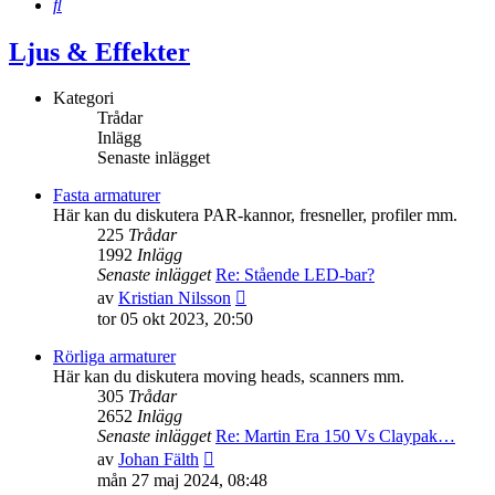
Sök
Ljus & Effekter
Kategori
Trådar
Inlägg
Senaste inlägget
Fasta armaturer
Här kan du diskutera PAR-kannor, fresneller, profiler mm.
225
Trådar
1992
Inlägg
Senaste inlägget
Re: Stående LED-bar?
Gå
av
Kristian Nilsson
till
tor 05 okt 2023, 20:50
det
senaste
Rörliga armaturer
inlägget
Här kan du diskutera moving heads, scanners mm.
305
Trådar
2652
Inlägg
Senaste inlägget
Re: Martin Era 150 Vs Claypak…
Gå
av
Johan Fälth
till
mån 27 maj 2024, 08:48
det