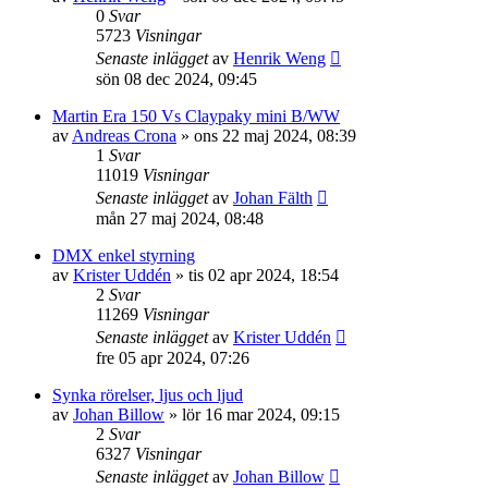
0
Svar
5723
Visningar
Senaste inlägget
av
Henrik Weng
sön 08 dec 2024, 09:45
Martin Era 150 Vs Claypaky mini B/WW
av
Andreas Crona
»
ons 22 maj 2024, 08:39
1
Svar
11019
Visningar
Senaste inlägget
av
Johan Fälth
mån 27 maj 2024, 08:48
DMX enkel styrning
av
Krister Uddén
»
tis 02 apr 2024, 18:54
2
Svar
11269
Visningar
Senaste inlägget
av
Krister Uddén
fre 05 apr 2024, 07:26
Synka rörelser, ljus och ljud
av
Johan Billow
»
lör 16 mar 2024, 09:15
2
Svar
6327
Visningar
Senaste inlägget
av
Johan Billow