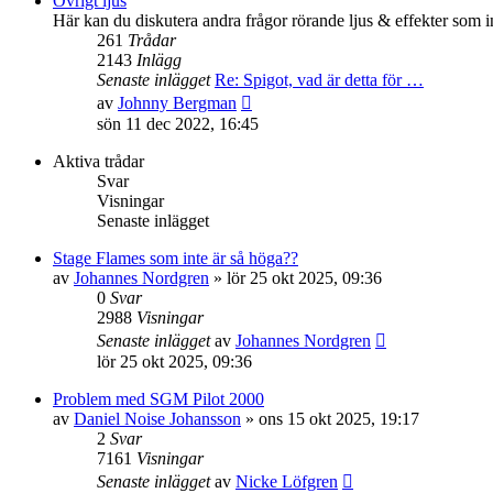
Övrigt ljus
inlägget
Här kan du diskutera andra frågor rörande ljus & effekter som i
261
Trådar
2143
Inlägg
Senaste inlägget
Re: Spigot, vad är detta för …
Gå
av
Johnny Bergman
till
sön 11 dec 2022, 16:45
det
senaste
Aktiva trådar
inlägget
Svar
Visningar
Senaste inlägget
Stage Flames som inte är så höga??
av
Johannes Nordgren
»
lör 25 okt 2025, 09:36
0
Svar
2988
Visningar
Senaste inlägget
av
Johannes Nordgren
lör 25 okt 2025, 09:36
Problem med SGM Pilot 2000
av
Daniel Noise Johansson
»
ons 15 okt 2025, 19:17
2
Svar
7161
Visningar
Senaste inlägget
av
Nicke Löfgren