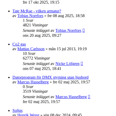
fre 17 okt 2025, 19:15
Tate McRae - vilken armatur?
av
Tobias Norrfors
»
fre 08 aug 2025, 18:58
1
Svar
4821
Visningar
Senaste inlägget
av
Tobias Norrfors
ons 20 aug 2025, 09:27
Co2 gas
av
Mattias Carlsson
»
mån 15 jul 2013, 19:19
10
Svar
62772
Visningar
Senaste inlägget
av
Nicke Löfgren
ons 07 maj 2025, 18:41
Datorprogram för DMX styrning utan ljusbord
av
Marcus Hasselberg
»
fre 02 maj 2025, 19:57
0
Svar
3519
Visningar
Senaste inlägget
av
Marcus Hasselberg
fre 02 maj 2025, 19:57
Soljus
av
Henrik Weng
»
sön 08 dec 2024, 09:45