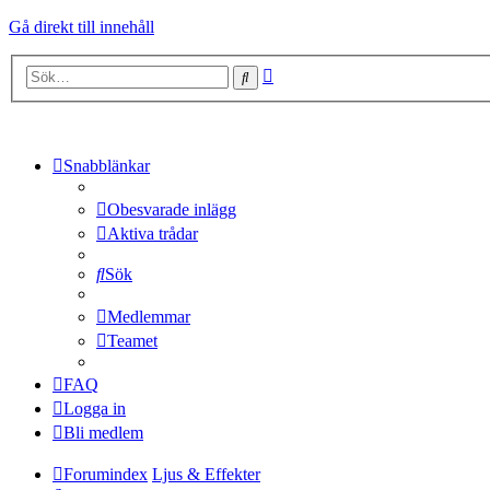
Gå direkt till innehåll
Avancerad
Sök
sökning
Snabblänkar
Obesvarade inlägg
Aktiva trådar
Sök
Medlemmar
Teamet
FAQ
Logga in
Bli medlem
Forumindex
Ljus & Effekter