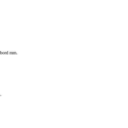
rubord mm.
.