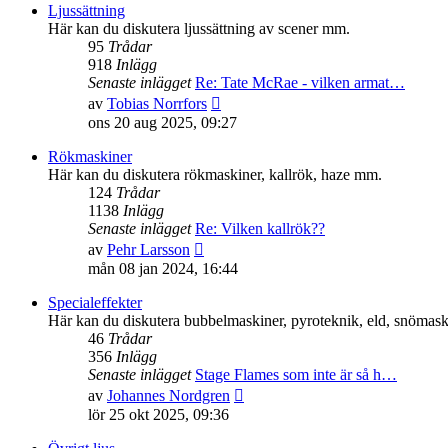
senaste
Ljussättning
inlägget
Här kan du diskutera ljussättning av scener mm.
95
Trådar
918
Inlägg
Senaste inlägget
Re: Tate McRae - vilken armat…
Gå
av
Tobias Norrfors
till
ons 20 aug 2025, 09:27
det
senaste
Rökmaskiner
inlägget
Här kan du diskutera rökmaskiner, kallrök, haze mm.
124
Trådar
1138
Inlägg
Senaste inlägget
Re: Vilken kallrök??
Gå
av
Pehr Larsson
till
mån 08 jan 2024, 16:44
det
senaste
Specialeffekter
inlägget
Här kan du diskutera bubbelmaskiner, pyroteknik, eld, snömaski
46
Trådar
356
Inlägg
Senaste inlägget
Stage Flames som inte är så h…
Gå
av
Johannes Nordgren
till
lör 25 okt 2025, 09:36
det
senaste