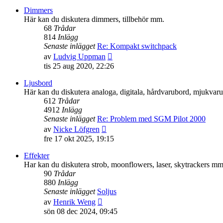
senaste
Dimmers
inlägget
Här kan du diskutera dimmers, tillbehör mm.
68
Trådar
814
Inlägg
Senaste inlägget
Re: Kompakt switchpack
Gå
av
Ludvig Uppman
till
tis 25 aug 2020, 22:26
det
senaste
Ljusbord
inlägget
Här kan du diskutera analoga, digitala, hårdvarubord, mjukva
612
Trådar
4912
Inlägg
Senaste inlägget
Re: Problem med SGM Pilot 2000
Gå
av
Nicke Löfgren
till
fre 17 okt 2025, 19:15
det
senaste
Effekter
inlägget
Har kan du diskutera strob, moonflowers, laser, skytrackers mm
90
Trådar
880
Inlägg
Senaste inlägget
Soljus
Gå
av
Henrik Weng
till
sön 08 dec 2024, 09:45
det