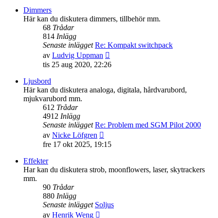
senaste
Dimmers
inlägget
Här kan du diskutera dimmers, tillbehör mm.
68
Trådar
814
Inlägg
Senaste inlägget
Re: Kompakt switchpack
Gå
av
Ludvig Uppman
till
tis 25 aug 2020, 22:26
det
senaste
Ljusbord
inlägget
Här kan du diskutera analoga, digitala, hårdvarubord,
mjukvarubord mm.
612
Trådar
4912
Inlägg
Senaste inlägget
Re: Problem med SGM Pilot 2000
Gå
av
Nicke Löfgren
till
fre 17 okt 2025, 19:15
det
senaste
Effekter
inlägget
Har kan du diskutera strob, moonflowers, laser, skytrackers
mm.
90
Trådar
880
Inlägg
Senaste inlägget
Soljus
Gå
av
Henrik Weng