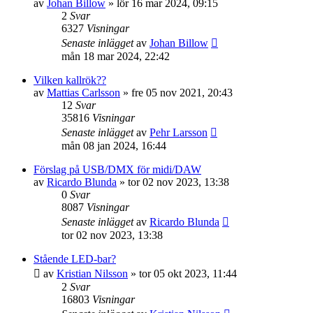
av
Johan Billow
»
lör 16 mar 2024, 09:15
2
Svar
6327
Visningar
Senaste inlägget
av
Johan Billow
mån 18 mar 2024, 22:42
Vilken kallrök??
av
Mattias Carlsson
»
fre 05 nov 2021, 20:43
12
Svar
35816
Visningar
Senaste inlägget
av
Pehr Larsson
mån 08 jan 2024, 16:44
Förslag på USB/DMX för midi/DAW
av
Ricardo Blunda
»
tor 02 nov 2023, 13:38
0
Svar
8087
Visningar
Senaste inlägget
av
Ricardo Blunda
tor 02 nov 2023, 13:38
Stående LED-bar?
av
Kristian Nilsson
»
tor 05 okt 2023, 11:44
2
Svar
16803
Visningar