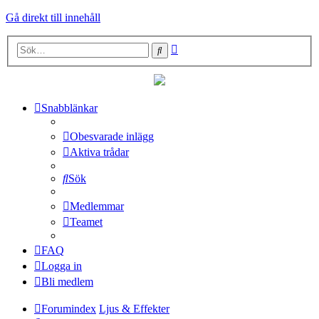
Gå direkt till innehåll
Avancerad
Sök
sökning
Snabblänkar
Obesvarade inlägg
Aktiva trådar
Sök
Medlemmar
Teamet
FAQ
Logga in
Bli medlem
Forumindex
Ljus & Effekter