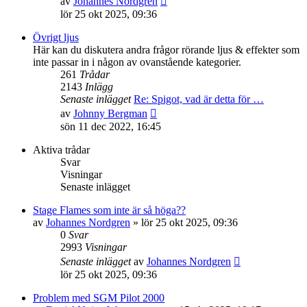
av
Johannes Nordgren
till
lör 25 okt 2025, 09:36
det
senaste
Övrigt ljus
inlägget
Här kan du diskutera andra frågor rörande ljus & effekter som
inte passar in i någon av ovanstående kategorier.
261
Trådar
2143
Inlägg
Senaste inlägget
Re: Spigot, vad är detta för …
Gå
av
Johnny Bergman
till
sön 11 dec 2022, 16:45
det
senaste
Aktiva trådar
inlägget
Svar
Visningar
Senaste inlägget
Stage Flames som inte är så höga??
av
Johannes Nordgren
»
lör 25 okt 2025, 09:36
0
Svar
2993
Visningar
Senaste inlägget
av
Johannes Nordgren
lör 25 okt 2025, 09:36
Problem med SGM Pilot 2000