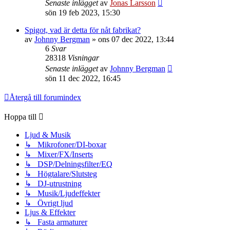
Senaste inlägget
av
Jonas Larsson
sön 19 feb 2023, 15:30
Spigot, vad är detta för nåt fabrikat?
av
Johnny Bergman
»
ons 07 dec 2022, 13:44
6
Svar
28318
Visningar
Senaste inlägget
av
Johnny Bergman
sön 11 dec 2022, 16:45
Återgå till forumindex
Hoppa till
Ljud & Musik
↳ Mikrofoner/DI-boxar
↳ Mixer/FX/Inserts
↳ DSP/Delningsfilter/EQ
↳ Högtalare/Slutsteg
↳ DJ-utrustning
↳ Musik/Ljudeffekter
↳ Övrigt ljud
Ljus & Effekter
↳ Fasta armaturer