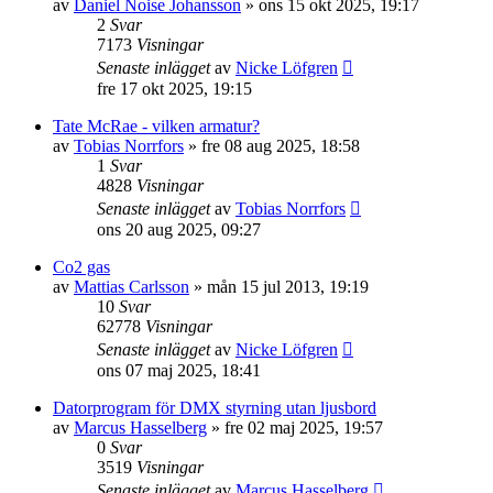
av
Daniel Noise Johansson
»
ons 15 okt 2025, 19:17
2
Svar
7173
Visningar
Senaste inlägget
av
Nicke Löfgren
fre 17 okt 2025, 19:15
Tate McRae - vilken armatur?
av
Tobias Norrfors
»
fre 08 aug 2025, 18:58
1
Svar
4828
Visningar
Senaste inlägget
av
Tobias Norrfors
ons 20 aug 2025, 09:27
Co2 gas
av
Mattias Carlsson
»
mån 15 jul 2013, 19:19
10
Svar
62778
Visningar
Senaste inlägget
av
Nicke Löfgren
ons 07 maj 2025, 18:41
Datorprogram för DMX styrning utan ljusbord
av
Marcus Hasselberg
»
fre 02 maj 2025, 19:57
0
Svar
3519
Visningar
Senaste inlägget
av
Marcus Hasselberg