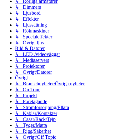
↳ Rörliga armaturer
↳ Dimmers
↳ Ljusbord
↳ Effekter
↳ Ljussättning
↳ Rökmaskiner
↳ Specialeffekter
↳ Övrigt ljus
Bild & Datorer
↳ LED-/videoväggar
↳ Mediaservers
↳ Projektorer
↳ Övrigt/Datorer
Övrigt
↳ Branschnyheter/Övriga nyheter
↳ On Tour
↳ Projekt
↳ Företagande
↳ Strömförsörjning/Ellära
↳ Kablar/Kontakter
↳ Casar/Rack/Tejp
↳ Tyger/Matta
↳ Rigg/Säkerhet
↳ Övrigt/Off Topic