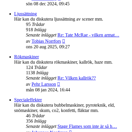
till
sön 08 dec 2024, 09:45
det
senaste
Ljussättning
inlägget
Här kan du diskutera ljussättning av scener mm.
95
Trådar
918
Inlägg
Senaste inlägget
Re: Tate McRae - vilken armat…
Gå
av
Tobias Norrfors
till
ons 20 aug 2025, 09:27
det
senaste
Rökmaskiner
inlägget
Här kan du diskutera rökmaskiner, kallrök, haze mm.
124
Trådar
1138
Inlägg
Senaste inlägget
Re: Vilken kallrök??
Gå
av
Pehr Larsson
till
mån 08 jan 2024, 16:44
det
senaste
Specialeffekter
inlägget
Här kan du diskutera bubbelmaskiner, pyroteknik, eld,
snömaskiner, skum, co2, konfetti, fläktar mm.
46
Trådar
356
Inlägg
Senaste inlägget
Stage Flames som inte är så h…
Gå