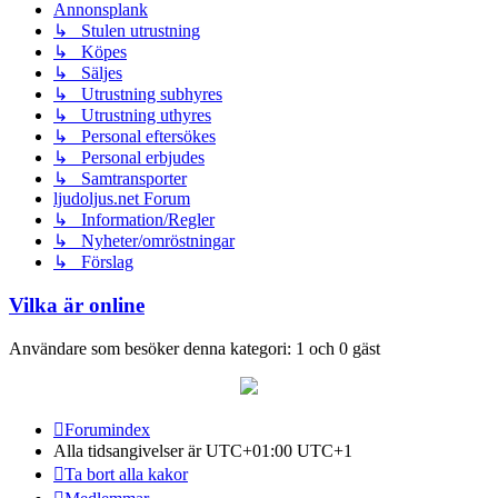
Annonsplank
↳ Stulen utrustning
↳ Köpes
↳ Säljes
↳ Utrustning subhyres
↳ Utrustning uthyres
↳ Personal eftersökes
↳ Personal erbjudes
↳ Samtransporter
ljudoljus.net Forum
↳ Information/Regler
↳ Nyheter/omröstningar
↳ Förslag
Vilka är online
Användare som besöker denna kategori: 1 och 0 gäst
Forumindex
Alla tidsangivelser är UTC+01:00 UTC+1
Ta bort alla kakor