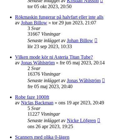
Senaste inlägget
av
Kristian Nilsson
tor 05 okt 2023, 20:50
Rökmaskin fungerar på halvfart eller inte alls
av
Johan Billow
»
tor 29 jun 2023, 21:07
3
Svar
31667
Visningar
Senaste inlägget
av
Johan Billow
lör 23 sep 2023, 10:33
Vilken mode kör ni Asteria Titan Tube?
av
Jonas Wåhlström
»
fre 05 maj 2023, 20:14
2
Svar
16376
Visningar
Senaste inlägget
av
Jonas Wåhlström
fre 05 maj 2023, 20:40
Robe faze 1000ft
av
Niclas Backman
»
ons 19 apr 2023, 20:49
5
Svar
11227
Visningar
Senaste inlägget
av
Nicke Löfgren
ons 26 apr 2023, 19:25
Scanners med olika 0-lägen