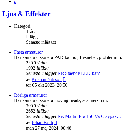
Sök
Ljus & Effekter
Kategori
Trådar
Inlägg
Senaste inlägget
Fasta armaturer
Här kan du diskutera PAR-kannor, fresneller, profiler mm.
225
Trådar
1992
Inlägg
Senaste inlägget
Re: Stående LED-bar?
Gå
av
Kristian Nilsson
till
tor 05 okt 2023, 20:50
det
senaste
Rörliga armaturer
inlägget
Här kan du diskutera moving heads, scanners mm.
305
Trådar
2652
Inlägg
Senaste inlägget
Re: Martin Era 150 Vs Claypak…
Gå
av
Johan Fälth
till
mån 27 maj 2024, 08:48
det