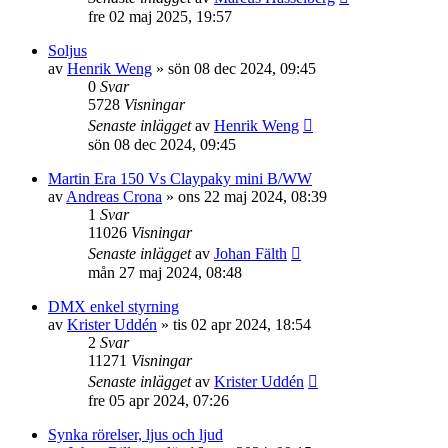
fre 02 maj 2025, 19:57
Soljus
av
Henrik Weng
»
sön 08 dec 2024, 09:45
0
Svar
5728
Visningar
Senaste inlägget
av
Henrik Weng
sön 08 dec 2024, 09:45
Martin Era 150 Vs Claypaky mini B/WW
av
Andreas Crona
»
ons 22 maj 2024, 08:39
1
Svar
11026
Visningar
Senaste inlägget
av
Johan Fälth
mån 27 maj 2024, 08:48
DMX enkel styrning
av
Krister Uddén
»
tis 02 apr 2024, 18:54
2
Svar
11271
Visningar
Senaste inlägget
av
Krister Uddén
fre 05 apr 2024, 07:26
Synka rörelser, ljus och ljud