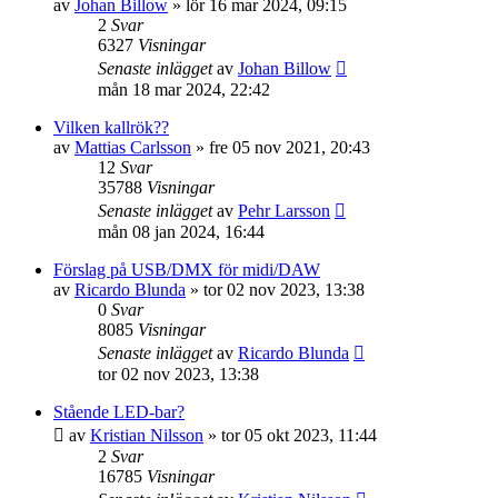
av
Johan Billow
»
lör 16 mar 2024, 09:15
2
Svar
6327
Visningar
Senaste inlägget
av
Johan Billow
mån 18 mar 2024, 22:42
Vilken kallrök??
av
Mattias Carlsson
»
fre 05 nov 2021, 20:43
12
Svar
35788
Visningar
Senaste inlägget
av
Pehr Larsson
mån 08 jan 2024, 16:44
Förslag på USB/DMX för midi/DAW
av
Ricardo Blunda
»
tor 02 nov 2023, 13:38
0
Svar
8085
Visningar
Senaste inlägget
av
Ricardo Blunda
tor 02 nov 2023, 13:38
Stående LED-bar?
av
Kristian Nilsson
»
tor 05 okt 2023, 11:44
2
Svar
16785
Visningar