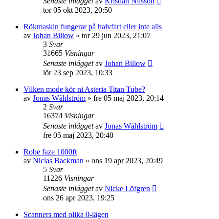
Senaste inlägget
av
Kristian Nilsson
tor 05 okt 2023, 20:50
Rökmaskin fungerar på halvfart eller inte alls
av
Johan Billow
»
tor 29 jun 2023, 21:07
3
Svar
31665
Visningar
Senaste inlägget
av
Johan Billow
lör 23 sep 2023, 10:33
Vilken mode kör ni Asteria Titan Tube?
av
Jonas Wåhlström
»
fre 05 maj 2023, 20:14
2
Svar
16374
Visningar
Senaste inlägget
av
Jonas Wåhlström
fre 05 maj 2023, 20:40
Robe faze 1000ft
av
Niclas Backman
»
ons 19 apr 2023, 20:49
5
Svar
11226
Visningar
Senaste inlägget
av
Nicke Löfgren
ons 26 apr 2023, 19:25
Scanners med olika 0-lägen