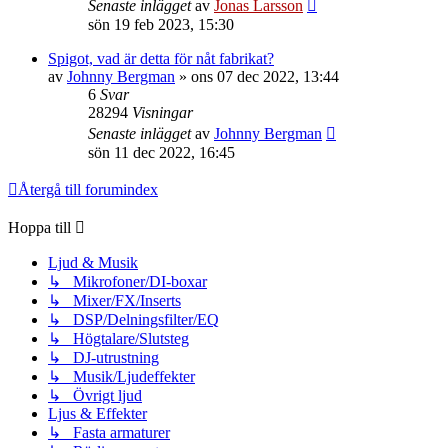
Senaste inlägget
av
Jonas Larsson
sön 19 feb 2023, 15:30
Spigot, vad är detta för nåt fabrikat?
av
Johnny Bergman
»
ons 07 dec 2022, 13:44
6
Svar
28294
Visningar
Senaste inlägget
av
Johnny Bergman
sön 11 dec 2022, 16:45
Återgå till forumindex
Hoppa till
Ljud & Musik
↳ Mikrofoner/DI-boxar
↳ Mixer/FX/Inserts
↳ DSP/Delningsfilter/EQ
↳ Högtalare/Slutsteg
↳ DJ-utrustning
↳ Musik/Ljudeffekter
↳ Övrigt ljud
Ljus & Effekter
↳ Fasta armaturer