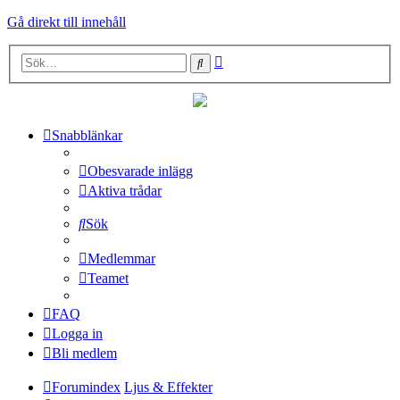
Gå direkt till innehåll
Avancerad
Sök
sökning
Snabblänkar
Obesvarade inlägg
Aktiva trådar
Sök
Medlemmar
Teamet
FAQ
Logga in
Bli medlem
Forumindex
Ljus & Effekter