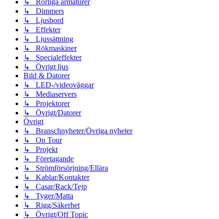
↳ Rörliga armaturer
↳ Dimmers
↳ Ljusbord
↳ Effekter
↳ Ljussättning
↳ Rökmaskiner
↳ Specialeffekter
↳ Övrigt ljus
Bild & Datorer
↳ LED-/videoväggar
↳ Mediaservers
↳ Projektorer
↳ Övrigt/Datorer
Övrigt
↳ Branschnyheter/Övriga nyheter
↳ On Tour
↳ Projekt
↳ Företagande
↳ Strömförsörjning/Ellära
↳ Kablar/Kontakter
↳ Casar/Rack/Tejp
↳ Tyger/Matta
↳ Rigg/Säkerhet
↳ Övrigt/Off Topic