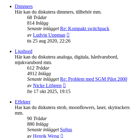
senaste
Dimmers
inlägget
Här kan du diskutera dimmers, tillbehör mm.
68
Trådar
814
Inlägg
Senaste inlägget
Re: Kompakt switchpack
Gå
av
Ludvig Uppman
till
tis 25 aug 2020, 22:26
det
senaste
Ljusbord
inlägget
Här kan du diskutera analoga, digitala, hårdvarubord,
mjukvarubord mm.
612
Trådar
4912
Inlägg
Senaste inlägget
Re: Problem med SGM Pilot 2000
Gå
av
Nicke Löfgren
till
fre 17 okt 2025, 19:15
det
senaste
Effekter
inlägget
Har kan du diskutera strob, moonflowers, laser, skytrackers
mm.
90
Trådar
880
Inlägg
Senaste inlägget
Soljus
Gå
av
Henrik Weng