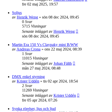
fre 02 maj 2025, 19:57
Soljus
av
Henrik Weng
»
sön 08 dec 2024, 09:45
0
Svar
5715
Visningar
Senaste inlägget
av
Henrik Weng
sön 08 dec 2024, 09:45
Martin Era 150 Vs Claypaky mini B/WW
av
Andreas Crona
»
ons 22 maj 2024, 08:39
1
Svar
11015
Visningar
Senaste inlägget
av
Johan Fälth
mån 27 maj 2024, 08:48
DMX enkel styrning
av
Krister Uddén
»
tis 02 apr 2024, 18:54
2
Svar
11269
Visningar
Senaste inlägget
av
Krister Uddén
fre 05 apr 2024, 07:26
Synka rörelser, ljus och ljud