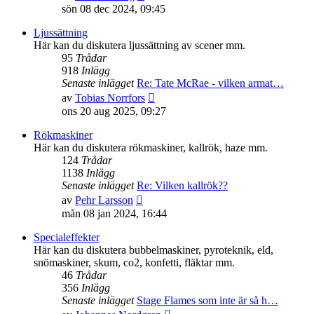
till
sön 08 dec 2024, 09:45
det
senaste
Ljussättning
inlägget
Här kan du diskutera ljussättning av scener mm.
95
Trådar
918
Inlägg
Senaste inlägget
Re: Tate McRae - vilken armat…
Gå
av
Tobias Norrfors
till
ons 20 aug 2025, 09:27
det
senaste
Rökmaskiner
inlägget
Här kan du diskutera rökmaskiner, kallrök, haze mm.
124
Trådar
1138
Inlägg
Senaste inlägget
Re: Vilken kallrök??
Gå
av
Pehr Larsson
till
mån 08 jan 2024, 16:44
det
senaste
Specialeffekter
inlägget
Här kan du diskutera bubbelmaskiner, pyroteknik, eld,
snömaskiner, skum, co2, konfetti, fläktar mm.
46
Trådar
356
Inlägg
Senaste inlägget
Stage Flames som inte är så h…
Gå