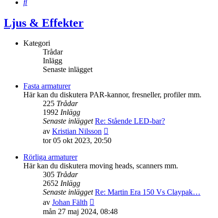
Sök
Ljus & Effekter
Kategori
Trådar
Inlägg
Senaste inlägget
Fasta armaturer
Här kan du diskutera PAR-kannor, fresneller, profiler mm.
225
Trådar
1992
Inlägg
Senaste inlägget
Re: Stående LED-bar?
Gå
av
Kristian Nilsson
till
tor 05 okt 2023, 20:50
det
senaste
Rörliga armaturer
inlägget
Här kan du diskutera moving heads, scanners mm.
305
Trådar
2652
Inlägg
Senaste inlägget
Re: Martin Era 150 Vs Claypak…
Gå
av
Johan Fälth
till
mån 27 maj 2024, 08:48
det