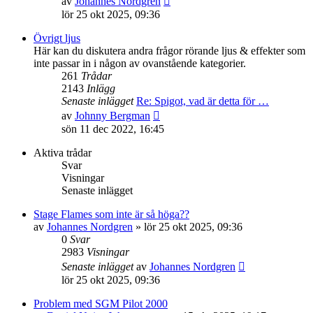
av
Johannes Nordgren
till
lör 25 okt 2025, 09:36
det
senaste
Övrigt ljus
inlägget
Här kan du diskutera andra frågor rörande ljus & effekter som
inte passar in i någon av ovanstående kategorier.
261
Trådar
2143
Inlägg
Senaste inlägget
Re: Spigot, vad är detta för …
Gå
av
Johnny Bergman
till
sön 11 dec 2022, 16:45
det
senaste
Aktiva trådar
inlägget
Svar
Visningar
Senaste inlägget
Stage Flames som inte är så höga??
av
Johannes Nordgren
»
lör 25 okt 2025, 09:36
0
Svar
2983
Visningar
Senaste inlägget
av
Johannes Nordgren
lör 25 okt 2025, 09:36
Problem med SGM Pilot 2000