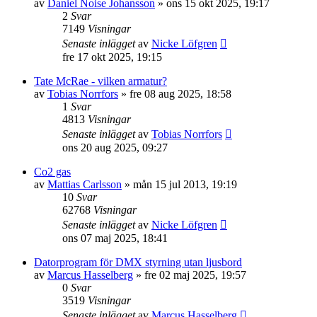
av
Daniel Noise Johansson
»
ons 15 okt 2025, 19:17
2
Svar
7149
Visningar
Senaste inlägget
av
Nicke Löfgren
fre 17 okt 2025, 19:15
Tate McRae - vilken armatur?
av
Tobias Norrfors
»
fre 08 aug 2025, 18:58
1
Svar
4813
Visningar
Senaste inlägget
av
Tobias Norrfors
ons 20 aug 2025, 09:27
Co2 gas
av
Mattias Carlsson
»
mån 15 jul 2013, 19:19
10
Svar
62768
Visningar
Senaste inlägget
av
Nicke Löfgren
ons 07 maj 2025, 18:41
Datorprogram för DMX styrning utan ljusbord
av
Marcus Hasselberg
»
fre 02 maj 2025, 19:57
0
Svar
3519
Visningar
Senaste inlägget
av
Marcus Hasselberg