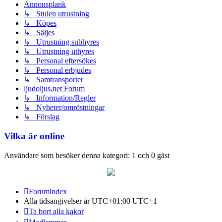
Annonsplank
↳ Stulen utrustning
↳ Köpes
↳ Säljes
↳ Utrustning subhyres
↳ Utrustning uthyres
↳ Personal eftersökes
↳ Personal erbjudes
↳ Samtransporter
ljudoljus.net Forum
↳ Information/Regler
↳ Nyheter/omröstningar
↳ Förslag
Vilka är online
Användare som besöker denna kategori: 1 och 0 gäst
Forumindex
Alla tidsangivelser är UTC+01:00 UTC+1
Ta bort alla kakor