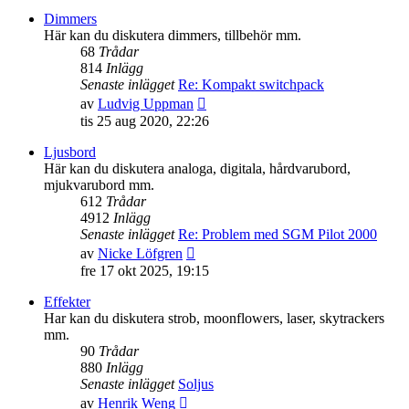
senaste
Dimmers
inlägget
Här kan du diskutera dimmers, tillbehör mm.
68
Trådar
814
Inlägg
Senaste inlägget
Re: Kompakt switchpack
Gå
av
Ludvig Uppman
till
tis 25 aug 2020, 22:26
det
senaste
Ljusbord
inlägget
Här kan du diskutera analoga, digitala, hårdvarubord,
mjukvarubord mm.
612
Trådar
4912
Inlägg
Senaste inlägget
Re: Problem med SGM Pilot 2000
Gå
av
Nicke Löfgren
till
fre 17 okt 2025, 19:15
det
senaste
Effekter
inlägget
Har kan du diskutera strob, moonflowers, laser, skytrackers
mm.
90
Trådar
880
Inlägg
Senaste inlägget
Soljus
Gå
av
Henrik Weng