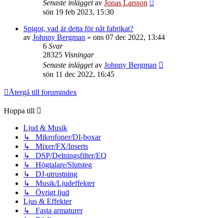
Senaste inlägget
av
Jonas Larsson
sön 19 feb 2023, 15:30
Spigot, vad är detta för nåt fabrikat?
av
Johnny Bergman
»
ons 07 dec 2022, 13:44
6
Svar
28325
Visningar
Senaste inlägget
av
Johnny Bergman
sön 11 dec 2022, 16:45
Återgå till forumindex
Hoppa till
Ljud & Musik
↳ Mikrofoner/DI-boxar
↳ Mixer/FX/Inserts
↳ DSP/Delningsfilter/EQ
↳ Högtalare/Slutsteg
↳ DJ-utrustning
↳ Musik/Ljudeffekter
↳ Övrigt ljud
Ljus & Effekter
↳ Fasta armaturer