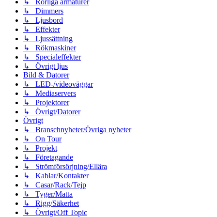
↳ Rörliga armaturer
↳ Dimmers
↳ Ljusbord
↳ Effekter
↳ Ljussättning
↳ Rökmaskiner
↳ Specialeffekter
↳ Övrigt ljus
Bild & Datorer
↳ LED-/videoväggar
↳ Mediaservers
↳ Projektorer
↳ Övrigt/Datorer
Övrigt
↳ Branschnyheter/Övriga nyheter
↳ On Tour
↳ Projekt
↳ Företagande
↳ Strömförsörjning/Ellära
↳ Kablar/Kontakter
↳ Casar/Rack/Tejp
↳ Tyger/Matta
↳ Rigg/Säkerhet
↳ Övrigt/Off Topic