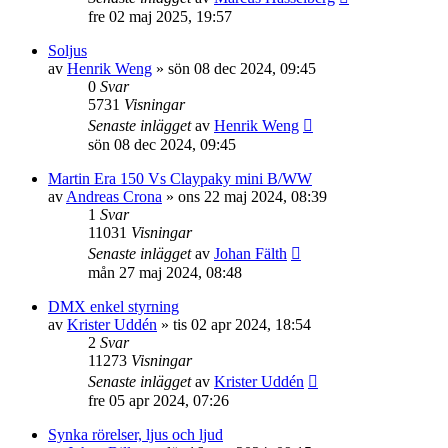
fre 02 maj 2025, 19:57
Soljus
av
Henrik Weng
»
sön 08 dec 2024, 09:45
0
Svar
5731
Visningar
Senaste inlägget
av
Henrik Weng
sön 08 dec 2024, 09:45
Martin Era 150 Vs Claypaky mini B/WW
av
Andreas Crona
»
ons 22 maj 2024, 08:39
1
Svar
11031
Visningar
Senaste inlägget
av
Johan Fälth
mån 27 maj 2024, 08:48
DMX enkel styrning
av
Krister Uddén
»
tis 02 apr 2024, 18:54
2
Svar
11273
Visningar
Senaste inlägget
av
Krister Uddén
fre 05 apr 2024, 07:26
Synka rörelser, ljus och ljud