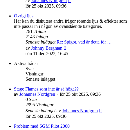
av
Johannes Nordgren
till
lör 25 okt 2025, 09:36
det
senaste
Övrigt ljus
inlägget
Här kan du diskutera andra frågor rörande ljus & effekter som
inte passar in i någon av ovanstående kategorier.
261
Trådar
2143
Inlägg
Senaste inlägget
Re: Spigot, vad är detta för …
Gå
av
Johnny Bergman
till
sön 11 dec 2022, 16:45
det
senaste
Aktiva trådar
inlägget
Svar
Visningar
Senaste inlägget
Stage Flames som inte är så höga??
av
Johannes Nordgren
»
lör 25 okt 2025, 09:36
0
Svar
2995
Visningar
Senaste inlägget
av
Johannes Nordgren
lör 25 okt 2025, 09:36
Problem med SGM Pilot 2000