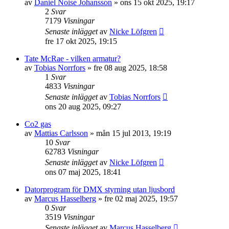
av
Daniel Noise Johansson
»
ons 15 okt 2025, 19:17
2
Svar
7179
Visningar
Senaste inlägget
av
Nicke Löfgren
fre 17 okt 2025, 19:15
Tate McRae - vilken armatur?
av
Tobias Norrfors
»
fre 08 aug 2025, 18:58
1
Svar
4833
Visningar
Senaste inlägget
av
Tobias Norrfors
ons 20 aug 2025, 09:27
Co2 gas
av
Mattias Carlsson
»
mån 15 jul 2013, 19:19
10
Svar
62783
Visningar
Senaste inlägget
av
Nicke Löfgren
ons 07 maj 2025, 18:41
Datorprogram för DMX styrning utan ljusbord
av
Marcus Hasselberg
»
fre 02 maj 2025, 19:57
0
Svar
3519
Visningar
Senaste inlägget
av
Marcus Hasselberg