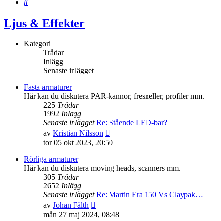
Sök
Ljus & Effekter
Kategori
Trådar
Inlägg
Senaste inlägget
Fasta armaturer
Här kan du diskutera PAR-kannor, fresneller, profiler mm.
225
Trådar
1992
Inlägg
Senaste inlägget
Re: Stående LED-bar?
Gå
av
Kristian Nilsson
till
tor 05 okt 2023, 20:50
det
senaste
Rörliga armaturer
inlägget
Här kan du diskutera moving heads, scanners mm.
305
Trådar
2652
Inlägg
Senaste inlägget
Re: Martin Era 150 Vs Claypak…
Gå
av
Johan Fälth
till
mån 27 maj 2024, 08:48
det