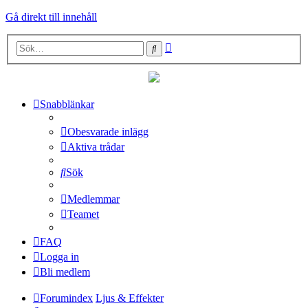
Gå direkt till innehåll
Avancerad
Sök
sökning
Snabblänkar
Obesvarade inlägg
Aktiva trådar
Sök
Medlemmar
Teamet
FAQ
Logga in
Bli medlem
Forumindex
Ljus & Effekter