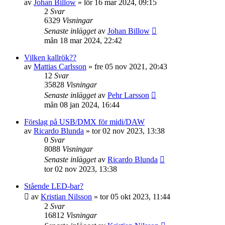
av
Johan Billow
»
lör 16 mar 2024, 09:15
2
Svar
6329
Visningar
Senaste inlägget
av
Johan Billow
mån 18 mar 2024, 22:42
Vilken kallrök??
av
Mattias Carlsson
»
fre 05 nov 2021, 20:43
12
Svar
35828
Visningar
Senaste inlägget
av
Pehr Larsson
mån 08 jan 2024, 16:44
Förslag på USB/DMX för midi/DAW
av
Ricardo Blunda
»
tor 02 nov 2023, 13:38
0
Svar
8088
Visningar
Senaste inlägget
av
Ricardo Blunda
tor 02 nov 2023, 13:38
Stående LED-bar?
av
Kristian Nilsson
»
tor 05 okt 2023, 11:44
2
Svar
16812
Visningar