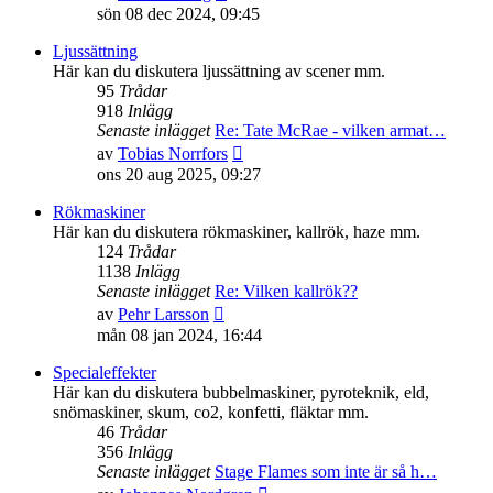
till
sön 08 dec 2024, 09:45
det
senaste
Ljussättning
inlägget
Här kan du diskutera ljussättning av scener mm.
95
Trådar
918
Inlägg
Senaste inlägget
Re: Tate McRae - vilken armat…
Gå
av
Tobias Norrfors
till
ons 20 aug 2025, 09:27
det
senaste
Rökmaskiner
inlägget
Här kan du diskutera rökmaskiner, kallrök, haze mm.
124
Trådar
1138
Inlägg
Senaste inlägget
Re: Vilken kallrök??
Gå
av
Pehr Larsson
till
mån 08 jan 2024, 16:44
det
senaste
Specialeffekter
inlägget
Här kan du diskutera bubbelmaskiner, pyroteknik, eld,
snömaskiner, skum, co2, konfetti, fläktar mm.
46
Trådar
356
Inlägg
Senaste inlägget
Stage Flames som inte är så h…
Gå