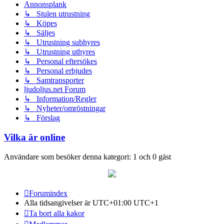
Annonsplank
↳ Stulen utrustning
↳ Köpes
↳ Säljes
↳ Utrustning subhyres
↳ Utrustning uthyres
↳ Personal eftersökes
↳ Personal erbjudes
↳ Samtransporter
ljudoljus.net Forum
↳ Information/Regler
↳ Nyheter/omröstningar
↳ Förslag
Vilka är online
Användare som besöker denna kategori: 1 och 0 gäst
Forumindex
Alla tidsangivelser är UTC+01:00 UTC+1
Ta bort alla kakor