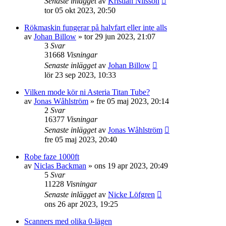
Senaste inlägget
av
Kristian Nilsson
tor 05 okt 2023, 20:50
Rökmaskin fungerar på halvfart eller inte alls
av
Johan Billow
»
tor 29 jun 2023, 21:07
3
Svar
31668
Visningar
Senaste inlägget
av
Johan Billow
lör 23 sep 2023, 10:33
Vilken mode kör ni Asteria Titan Tube?
av
Jonas Wåhlström
»
fre 05 maj 2023, 20:14
2
Svar
16377
Visningar
Senaste inlägget
av
Jonas Wåhlström
fre 05 maj 2023, 20:40
Robe faze 1000ft
av
Niclas Backman
»
ons 19 apr 2023, 20:49
5
Svar
11228
Visningar
Senaste inlägget
av
Nicke Löfgren
ons 26 apr 2023, 19:25
Scanners med olika 0-lägen