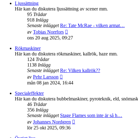
senaste
Ljussättning
inlägget
Här kan du diskutera ljussättning av scener mm.
95
Trådar
918
Inlägg
Senaste inlägget
Re: Tate McRae - vilken armat…
Gå
av
Tobias Norrfors
till
ons 20 aug 2025, 09:27
det
senaste
Rökmaskiner
inlägget
Här kan du diskutera rökmaskiner, kallrök, haze mm.
124
Trådar
1138
Inlägg
Senaste inlägget
Re: Vilken kallrök??
Gå
av
Pehr Larsson
till
mån 08 jan 2024, 16:44
det
senaste
Specialeffekter
inlägget
Här kan du diskutera bubbelmaskiner, pyroteknik, eld, snömaski
46
Trådar
356
Inlägg
Senaste inlägget
Stage Flames som inte är så h…
Gå
av
Johannes Nordgren
till
lör 25 okt 2025, 09:36
det
senaste