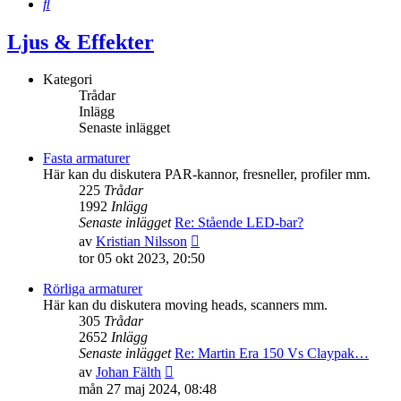
Sök
Ljus & Effekter
Kategori
Trådar
Inlägg
Senaste inlägget
Fasta armaturer
Här kan du diskutera PAR-kannor, fresneller, profiler mm.
225
Trådar
1992
Inlägg
Senaste inlägget
Re: Stående LED-bar?
Gå
av
Kristian Nilsson
till
tor 05 okt 2023, 20:50
det
senaste
Rörliga armaturer
inlägget
Här kan du diskutera moving heads, scanners mm.
305
Trådar
2652
Inlägg
Senaste inlägget
Re: Martin Era 150 Vs Claypak…
Gå
av
Johan Fälth
till
mån 27 maj 2024, 08:48
det