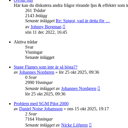
Övrigt ljus
inlägget
Här kan du diskutera andra frågor rörande ljus & effekter som i
261
Trådar
2143
Inlägg
Senaste inlägget
Re: Spigot, vad är detta för …
Gå
av
Johnny Bergman
till
sön 11 dec 2022, 16:45
det
senaste
Aktiva trådar
inlägget
Svar
Visningar
Senaste inlägget
Stage Flames som inte är så höga??
av
Johannes Nordgren
»
lör 25 okt 2025, 09:36
0
Svar
2990
Visningar
Senaste inlägget
av
Johannes Nordgren
lör 25 okt 2025, 09:36
Problem med SGM Pilot 2000
av
Daniel Noise Johansson
»
ons 15 okt 2025, 19:17
2
Svar
7164
Visningar
Senaste inlägget
av
Nicke Löfgren