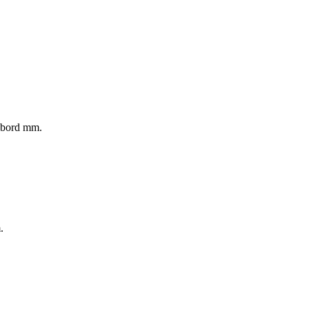
rubord mm.
.