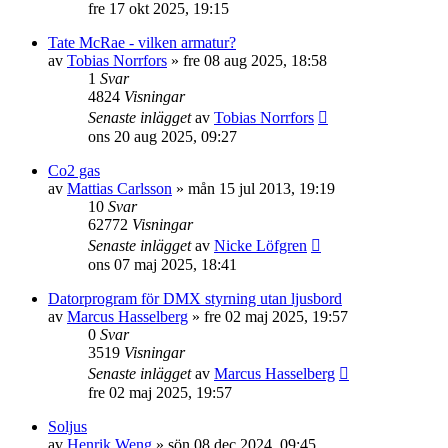
fre 17 okt 2025, 19:15
Tate McRae - vilken armatur?
av
Tobias Norrfors
»
fre 08 aug 2025, 18:58
1
Svar
4824
Visningar
Senaste inlägget
av
Tobias Norrfors
ons 20 aug 2025, 09:27
Co2 gas
av
Mattias Carlsson
»
mån 15 jul 2013, 19:19
10
Svar
62772
Visningar
Senaste inlägget
av
Nicke Löfgren
ons 07 maj 2025, 18:41
Datorprogram för DMX styrning utan ljusbord
av
Marcus Hasselberg
»
fre 02 maj 2025, 19:57
0
Svar
3519
Visningar
Senaste inlägget
av
Marcus Hasselberg
fre 02 maj 2025, 19:57
Soljus
av
Henrik Weng
»
sön 08 dec 2024, 09:45