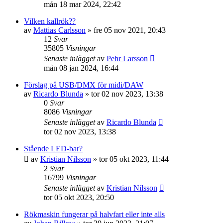
mån 18 mar 2024, 22:42
Vilken kallrök??
av
Mattias Carlsson
»
fre 05 nov 2021, 20:43
12
Svar
35805
Visningar
Senaste inlägget
av
Pehr Larsson
mån 08 jan 2024, 16:44
Förslag på USB/DMX för midi/DAW
av
Ricardo Blunda
»
tor 02 nov 2023, 13:38
0
Svar
8086
Visningar
Senaste inlägget
av
Ricardo Blunda
tor 02 nov 2023, 13:38
Stående LED-bar?
av
Kristian Nilsson
»
tor 05 okt 2023, 11:44
2
Svar
16799
Visningar
Senaste inlägget
av
Kristian Nilsson
tor 05 okt 2023, 20:50
Rökmaskin fungerar på halvfart eller inte alls