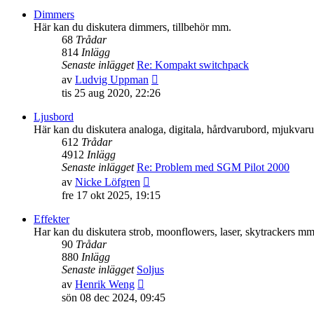
senaste
Dimmers
inlägget
Här kan du diskutera dimmers, tillbehör mm.
68
Trådar
814
Inlägg
Senaste inlägget
Re: Kompakt switchpack
Gå
av
Ludvig Uppman
till
tis 25 aug 2020, 22:26
det
senaste
Ljusbord
inlägget
Här kan du diskutera analoga, digitala, hårdvarubord, mjukva
612
Trådar
4912
Inlägg
Senaste inlägget
Re: Problem med SGM Pilot 2000
Gå
av
Nicke Löfgren
till
fre 17 okt 2025, 19:15
det
senaste
Effekter
inlägget
Har kan du diskutera strob, moonflowers, laser, skytrackers mm
90
Trådar
880
Inlägg
Senaste inlägget
Soljus
Gå
av
Henrik Weng
till
sön 08 dec 2024, 09:45
det