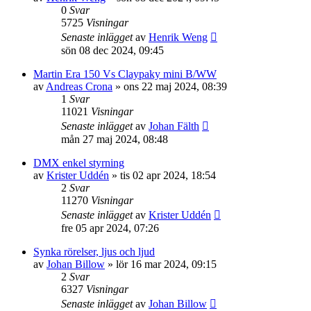
0
Svar
5725
Visningar
Senaste inlägget
av
Henrik Weng
sön 08 dec 2024, 09:45
Martin Era 150 Vs Claypaky mini B/WW
av
Andreas Crona
»
ons 22 maj 2024, 08:39
1
Svar
11021
Visningar
Senaste inlägget
av
Johan Fälth
mån 27 maj 2024, 08:48
DMX enkel styrning
av
Krister Uddén
»
tis 02 apr 2024, 18:54
2
Svar
11270
Visningar
Senaste inlägget
av
Krister Uddén
fre 05 apr 2024, 07:26
Synka rörelser, ljus och ljud
av
Johan Billow
»
lör 16 mar 2024, 09:15
2
Svar
6327
Visningar
Senaste inlägget
av
Johan Billow