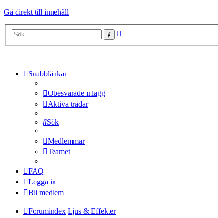
Gå direkt till innehåll
Avancerad
Sök
sökning
Snabblänkar
Obesvarade inlägg
Aktiva trådar
Sök
Medlemmar
Teamet
FAQ
Logga in
Bli medlem
Forumindex
Ljus & Effekter