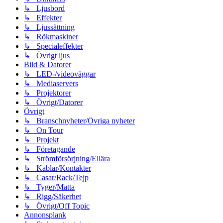
↳ Ljusbord
↳ Effekter
↳ Ljussättning
↳ Rökmaskiner
↳ Specialeffekter
↳ Övrigt ljus
Bild & Datorer
↳ LED-/videoväggar
↳ Mediaservers
↳ Projektorer
↳ Övrigt/Datorer
Övrigt
↳ Branschnyheter/Övriga nyheter
↳ On Tour
↳ Projekt
↳ Företagande
↳ Strömförsörjning/Ellära
↳ Kablar/Kontakter
↳ Casar/Rack/Tejp
↳ Tyger/Matta
↳ Rigg/Säkerhet
↳ Övrigt/Off Topic
Annonsplank