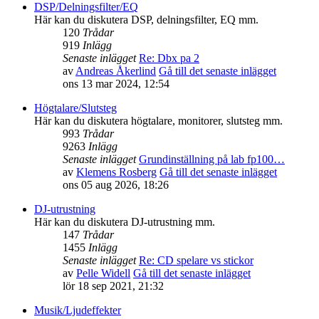
DSP/Delningsfilter/EQ
Här kan du diskutera DSP, delningsfilter, EQ mm.
120
Trådar
919
Inlägg
Senaste inlägget
Re: Dbx pa 2
av
Andreas Åkerlind
Gå till det senaste inlägget
ons 13 mar 2024, 12:54
Högtalare/Slutsteg
Här kan du diskutera högtalare, monitorer, slutsteg mm.
993
Trådar
9263
Inlägg
Senaste inlägget
Grundinställning på lab fp100…
av
Klemens Rosberg
Gå till det senaste inlägget
ons 05 aug 2026, 18:26
DJ-utrustning
Här kan du diskutera DJ-utrustning mm.
147
Trådar
1455
Inlägg
Senaste inlägget
Re: CD spelare vs stickor
av
Pelle Widell
Gå till det senaste inlägget
lör 18 sep 2021, 21:32
Musik/Ljudeffekter