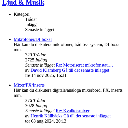
Ljud & Musik
Kategori
Trådar
Inlägg
Senaste inlägget
Mikrofoner/DI-boxar
Här kan du diskutera mikrofoner, trådlösa system, DI-boxar
mm.
329
Trådar
2725
Inlägg
Senaste inlägget
Re: Motoriserat mikrofonstati…
av
David Klämberg
Gå till det senaste inlägget
fre 14 nov 2025, 16:31
Mixer/FX/Inserts
Här kan du diskutera digitala/analoga mixerbord, FX, inserts
mm.
376
Trådar
3028
Inlägg
Senaste inlägget
Re: Kvalitetsmixer
av
Henrik Källbäcks
Gå till det senaste inlägget
tor 08 aug 2024, 20:13