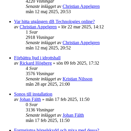
4220
Visningar
Senaste inlägget
av
Christian Appelgren
mån 12 maj 2025, 20:53
Var hitta utgången dB Technologies online?
av
Christian Appelgren
»
lör 22 mar 2025, 14:12
1
Svar
2918
Visningar
Senaste inlägget
av
Christian Appelgren
mån 12 maj 2025, 20:52
Förbättra ljud i idrottshall
av
Rickard Högberg
»
sön 09 feb 2025, 17:32
4
Svar
3576
Visningar
Senaste inlägget
av
Kristian Nilsson
mån 28 apr 2025, 21:00
Sonos till installation
av
Johan Fälth
»
mån 17 feb 2025, 11:50
0
Svar
3136
Visningar
Senaste inlägget
av
Johan Fälth
mån 17 feb 2025, 11:50
Formgjutna hörselskydd och mixa med dessa?