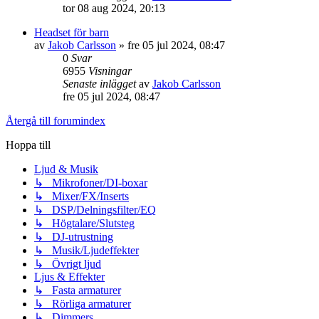
tor 08 aug 2024, 20:13
Headset för barn
av
Jakob Carlsson
»
fre 05 jul 2024, 08:47
0
Svar
6955
Visningar
Senaste inlägget
av
Jakob Carlsson
fre 05 jul 2024, 08:47
Återgå till forumindex
Hoppa till
Ljud & Musik
↳ Mikrofoner/DI-boxar
↳ Mixer/FX/Inserts
↳ DSP/Delningsfilter/EQ
↳ Högtalare/Slutsteg
↳ DJ-utrustning
↳ Musik/Ljudeffekter
↳ Övrigt ljud
Ljus & Effekter
↳ Fasta armaturer
↳ Rörliga armaturer
↳ Dimmers