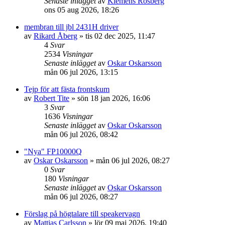
Senaste inlägget
av
Klemens Rosberg
ons 05 aug 2026, 18:26
membran till jbl 2431H driver
av
Rikard Åberg
»
tis 02 dec 2025, 11:47
4
Svar
2534
Visningar
Senaste inlägget
av
Oskar Oskarsson
mån 06 jul 2026, 13:15
Tejp för att fästa frontskum
av
Robert Tite
»
sön 18 jan 2026, 16:06
3
Svar
1636
Visningar
Senaste inlägget
av
Oskar Oskarsson
mån 06 jul 2026, 08:42
"Nya" FP10000Q
av
Oskar Oskarsson
»
mån 06 jul 2026, 08:27
0
Svar
180
Visningar
Senaste inlägget
av
Oskar Oskarsson
mån 06 jul 2026, 08:27
Förslag på högtalare till speakervagn
av
Mattias Carlsson
»
lör 09 maj 2026, 19:40