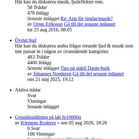
Här kan du diskutera musik, ljudeffekter mm.
58
Trådar
478
Inlägg
Senaste inlägget
Re: App för jinglar/musik?
av
Orjan Eriksson
Gå till det senaste inlägget
tor 25 aug 2016, 08:05
Övrigt ljud
Här kan du diskutera andra frågor rörande ljud & musik som
inte passar in i någon av ovanstående kategorier.
483
Trådar
4400
Inlägg
Senaste inlägget
Tips på stabil Dante-burk
av
Johannes Nordgren
Gå till det senaste inlägget
ons 21 maj 2025, 19:12
Aktiva trådar
Svar
Visningar
Senaste inlägget
Grundinställning på lab fp10000q
av
Klemens Rosberg
»
ons 05 aug 2026, 18:26
0
Svar
108
Visningar