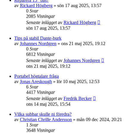
Reparera 15" bas?
av
Rickard Högberg
»
sön 17 aug 2025, 13:57
0
Svar
2085
Visningar
Senaste inlägget
av
Rickard Högberg
sön 17 aug 2025, 13:57
Tips på stabil Dante-burk
av
Johannes Nordgren
»
ons 21 maj 2025, 19:12
0
Svar
6812
Visningar
Senaste inlägget
av
Johannes Nordgren
ons 21 maj 2025, 19:12
Portabel högtalare fråga
av
Jonas Areskough
»
lör 10 maj 2025, 12:53
6
Svar
4417
Visningar
Senaste inlägget
av
Fredrik Becker
ons 14 maj 2025, 15:54
Vilka subbar skulle ni föredra?
av
Christian Chrille Andersson
»
mån 09 dec 2024, 20:21
1
Svar
3648
Visningar