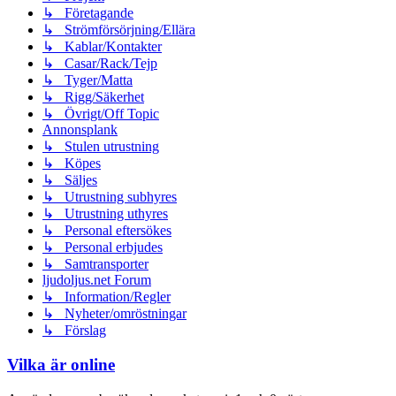
↳ Företagande
↳ Strömförsörjning/Ellära
↳ Kablar/Kontakter
↳ Casar/Rack/Tejp
↳ Tyger/Matta
↳ Rigg/Säkerhet
↳ Övrigt/Off Topic
Annonsplank
↳ Stulen utrustning
↳ Köpes
↳ Säljes
↳ Utrustning subhyres
↳ Utrustning uthyres
↳ Personal eftersökes
↳ Personal erbjudes
↳ Samtransporter
ljudoljus.net Forum
↳ Information/Regler
↳ Nyheter/omröstningar
↳ Förslag
Vilka är online