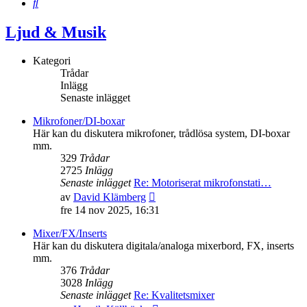
Sök
Ljud & Musik
Kategori
Trådar
Inlägg
Senaste inlägget
Mikrofoner/DI-boxar
Här kan du diskutera mikrofoner, trådlösa system, DI-boxar
mm.
329
Trådar
2725
Inlägg
Senaste inlägget
Re: Motoriserat mikrofonstati…
Gå
av
David Klämberg
till
fre 14 nov 2025, 16:31
det
senaste
Mixer/FX/Inserts
inlägget
Här kan du diskutera digitala/analoga mixerbord, FX, inserts
mm.
376
Trådar
3028
Inlägg
Senaste inlägget
Re: Kvalitetsmixer
Gå