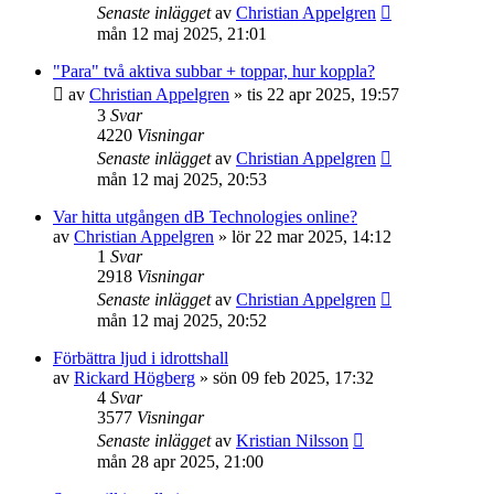
Senaste inlägget
av
Christian Appelgren
mån 12 maj 2025, 21:01
"Para" två aktiva subbar + toppar, hur koppla?
av
Christian Appelgren
»
tis 22 apr 2025, 19:57
3
Svar
4220
Visningar
Senaste inlägget
av
Christian Appelgren
mån 12 maj 2025, 20:53
Var hitta utgången dB Technologies online?
av
Christian Appelgren
»
lör 22 mar 2025, 14:12
1
Svar
2918
Visningar
Senaste inlägget
av
Christian Appelgren
mån 12 maj 2025, 20:52
Förbättra ljud i idrottshall
av
Rickard Högberg
»
sön 09 feb 2025, 17:32
4
Svar
3577
Visningar
Senaste inlägget
av
Kristian Nilsson
mån 28 apr 2025, 21:00