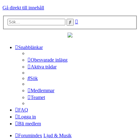
Gå direkt till innehåll
Avancerad
Sök
sökning
Snabblänkar
Obesvarade inlägg
Aktiva trådar
Sök
Medlemmar
Teamet
FAQ
Logga in
Bli medlem
Forumindex
Ljud & Musik