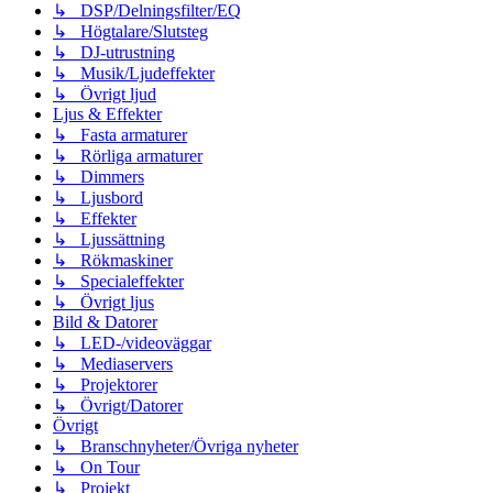
↳ DSP/Delningsfilter/EQ
↳ Högtalare/Slutsteg
↳ DJ-utrustning
↳ Musik/Ljudeffekter
↳ Övrigt ljud
Ljus & Effekter
↳ Fasta armaturer
↳ Rörliga armaturer
↳ Dimmers
↳ Ljusbord
↳ Effekter
↳ Ljussättning
↳ Rökmaskiner
↳ Specialeffekter
↳ Övrigt ljus
Bild & Datorer
↳ LED-/videoväggar
↳ Mediaservers
↳ Projektorer
↳ Övrigt/Datorer
Övrigt
↳ Branschnyheter/Övriga nyheter
↳ On Tour
↳ Projekt