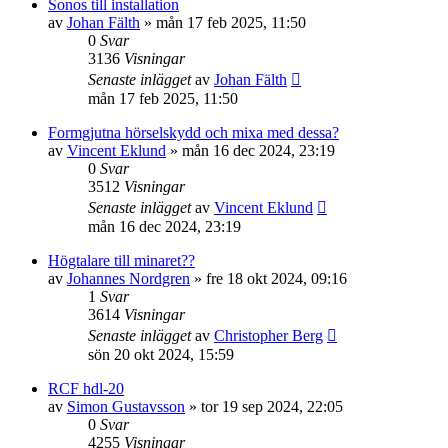
Sonos till installation
av
Johan Fälth
»
mån 17 feb 2025, 11:50
0
Svar
3136
Visningar
Senaste inlägget
av
Johan Fälth
mån 17 feb 2025, 11:50
Formgjutna hörselskydd och mixa med dessa?
av
Vincent Eklund
»
mån 16 dec 2024, 23:19
0
Svar
3512
Visningar
Senaste inlägget
av
Vincent Eklund
mån 16 dec 2024, 23:19
Högtalare till minaret??
av
Johannes Nordgren
»
fre 18 okt 2024, 09:16
1
Svar
3614
Visningar
Senaste inlägget
av
Christopher Berg
sön 20 okt 2024, 15:59
RCF hdl-20
av
Simon Gustavsson
»
tor 19 sep 2024, 22:05
0
Svar
4255
Visningar