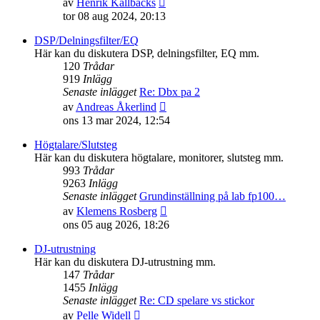
av
Henrik Källbäcks
till
tor 08 aug 2024, 20:13
det
senaste
DSP/Delningsfilter/EQ
inlägget
Här kan du diskutera DSP, delningsfilter, EQ mm.
120
Trådar
919
Inlägg
Senaste inlägget
Re: Dbx pa 2
Gå
av
Andreas Åkerlind
till
ons 13 mar 2024, 12:54
det
senaste
Högtalare/Slutsteg
inlägget
Här kan du diskutera högtalare, monitorer, slutsteg mm.
993
Trådar
9263
Inlägg
Senaste inlägget
Grundinställning på lab fp100…
Gå
av
Klemens Rosberg
till
ons 05 aug 2026, 18:26
det
senaste
DJ-utrustning
inlägget
Här kan du diskutera DJ-utrustning mm.
147
Trådar
1455
Inlägg
Senaste inlägget
Re: CD spelare vs stickor
Gå
av
Pelle Widell