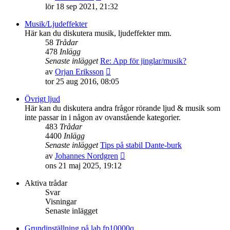
till
lör 18 sep 2021, 21:32
det
senaste
Musik/Ljudeffekter
inlägget
Här kan du diskutera musik, ljudeffekter mm.
58
Trådar
478
Inlägg
Senaste inlägget
Re: App för jinglar/musik?
Gå
av
Orjan Eriksson
till
tor 25 aug 2016, 08:05
det
senaste
Övrigt ljud
inlägget
Här kan du diskutera andra frågor rörande ljud & musik som
inte passar in i någon av ovanstående kategorier.
483
Trådar
4400
Inlägg
Senaste inlägget
Tips på stabil Dante-burk
Gå
av
Johannes Nordgren
till
ons 21 maj 2025, 19:12
det
senaste
Aktiva trådar
inlägget
Svar
Visningar
Senaste inlägget
Grundinställning på lab fp10000q