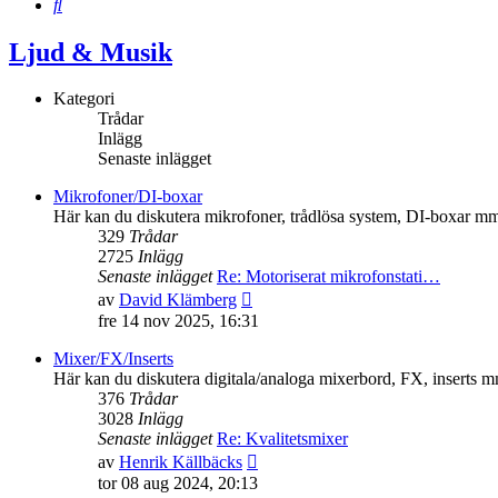
Sök
Ljud & Musik
Kategori
Trådar
Inlägg
Senaste inlägget
Mikrofoner/DI-boxar
Här kan du diskutera mikrofoner, trådlösa system, DI-boxar m
329
Trådar
2725
Inlägg
Senaste inlägget
Re: Motoriserat mikrofonstati…
Gå
av
David Klämberg
till
fre 14 nov 2025, 16:31
det
senaste
Mixer/FX/Inserts
inlägget
Här kan du diskutera digitala/analoga mixerbord, FX, inserts 
376
Trådar
3028
Inlägg
Senaste inlägget
Re: Kvalitetsmixer
Gå
av
Henrik Källbäcks
till
tor 08 aug 2024, 20:13
det