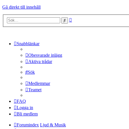
Gå direkt till innehåll
Avancerad
Sök
sökning
Snabblänkar
Obesvarade inlägg
Aktiva trådar
Sök
Medlemmar
Teamet
FAQ
Logga in
Bli medlem
Forumindex
Ljud & Musik