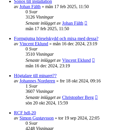
Sonos till installation
av
Johan Fälth
»
mån 17 feb 2025, 11:50
0
Svar
3126
Visningar
Senaste inlägget
av
Johan Fälth
mån 17 feb 2025, 11:50
Formgjutna hörselskydd och mixa med dessa?
av
Vincent Eklund
»
mån 16 dec 2024, 23:19
0
Svar
3510
Visningar
Senaste inlägget
av
Vincent Eklund
mån 16 dec 2024, 23:19
Högtalare till minaret??
av
Johannes Nordgren
»
fre 18 okt 2024, 09:16
1
Svar
3607
Visningar
Senaste inlägget
av
Christopher Berg
sön 20 okt 2024, 15:59
RCF hdl-20
av
Simon Gustavsson
»
tor 19 sep 2024, 22:05
0
Svar
4248
Visningar