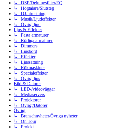
↳ DSP/Delningsfilter/EQ
↳ Högtalare/Slutsteg
↳ DJ-utrustning
↳ Musik/Ljudeffekter
↳ Övrigt ljud
Ljus & Effekter
↳ Fasta armaturer
↳ Rörliga armaturer
↳ Dimmers
↳ Ljusbord
↳ Effekter
↳ Ljussättning
↳ Rökmaskiner
↳ Specialeffekter
↳ Övrigt ljus
Bild & Datorer
↳ LED-/videoväggar
↳ Mediaservers
↳ Projektorer
↳ Övrigt/Datorer
Övrigt
↳ Branschnyheter/Övriga nyheter
↳ On Tour
↳ Projekt