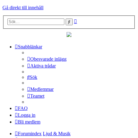
Gå direkt till innehåll
Avancerad
Sök
sökning
Snabblänkar
Obesvarade inlägg
Aktiva trådar
Sök
Medlemmar
Teamet
FAQ
Logga in
Bli medlem
Forumindex
Ljud & Musik