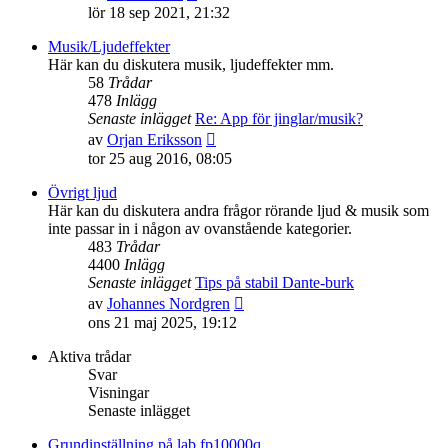
till
lör 18 sep 2021, 21:32
det
senaste
Musik/Ljudeffekter
inlägget
Här kan du diskutera musik, ljudeffekter mm.
58
Trådar
478
Inlägg
Senaste inlägget
Re: App för jinglar/musik?
Gå
av
Orjan Eriksson
till
tor 25 aug 2016, 08:05
det
senaste
Övrigt ljud
inlägget
Här kan du diskutera andra frågor rörande ljud & musik som
inte passar in i någon av ovanstående kategorier.
483
Trådar
4400
Inlägg
Senaste inlägget
Tips på stabil Dante-burk
Gå
av
Johannes Nordgren
till
ons 21 maj 2025, 19:12
det
senaste
Aktiva trådar
inlägget
Svar
Visningar
Senaste inlägget
Grundinställning på lab fp10000q