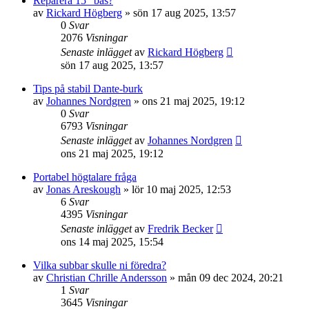
Reparera 15" bas?
av
Rickard Högberg
»
sön 17 aug 2025, 13:57
0
Svar
2076
Visningar
Senaste inlägget
av
Rickard Högberg
sön 17 aug 2025, 13:57
Tips på stabil Dante-burk
av
Johannes Nordgren
»
ons 21 maj 2025, 19:12
0
Svar
6793
Visningar
Senaste inlägget
av
Johannes Nordgren
ons 21 maj 2025, 19:12
Portabel högtalare fråga
av
Jonas Areskough
»
lör 10 maj 2025, 12:53
6
Svar
4395
Visningar
Senaste inlägget
av
Fredrik Becker
ons 14 maj 2025, 15:54
Vilka subbar skulle ni föredra?
av
Christian Chrille Andersson
»
mån 09 dec 2024, 20:21
1
Svar
3645
Visningar