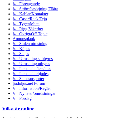
↳ Företagande
↳ Strömförsörjning/Ellära
↳ Kablar/Kontakter
↳ Casar/Rack/Tejp
↳ Tyger/Matta
↳ Rigg/Säkerhet
↳ Övrigt/Off Topic
Annonsplank
↳ Stulen utrustning
↳ Köpes
↳ Säljes
↳ Utrustning subhyres
↳ Utrustning uthyres
↳ Personal eftersökes
↳ Personal erbjudes
↳ Samtransporter
ljudoljus.net Forum
↳ Information/Regler
↳ Nyheter/omröstningar
↳ Förslag
Vilka är online