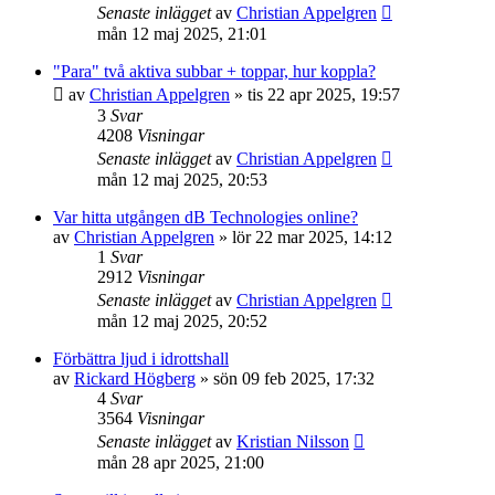
Senaste inlägget
av
Christian Appelgren
mån 12 maj 2025, 21:01
"Para" två aktiva subbar + toppar, hur koppla?
av
Christian Appelgren
»
tis 22 apr 2025, 19:57
3
Svar
4208
Visningar
Senaste inlägget
av
Christian Appelgren
mån 12 maj 2025, 20:53
Var hitta utgången dB Technologies online?
av
Christian Appelgren
»
lör 22 mar 2025, 14:12
1
Svar
2912
Visningar
Senaste inlägget
av
Christian Appelgren
mån 12 maj 2025, 20:52
Förbättra ljud i idrottshall
av
Rickard Högberg
»
sön 09 feb 2025, 17:32
4
Svar
3564
Visningar
Senaste inlägget
av
Kristian Nilsson
mån 28 apr 2025, 21:00