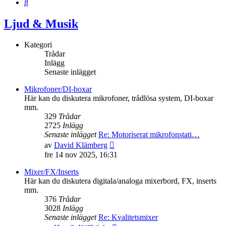
Sök
Ljud & Musik
Kategori
Trådar
Inlägg
Senaste inlägget
Mikrofoner/DI-boxar
Här kan du diskutera mikrofoner, trådlösa system, DI-boxar
mm.
329
Trådar
2725
Inlägg
Senaste inlägget
Re: Motoriserat mikrofonstati…
Gå
av
David Klämberg
till
fre 14 nov 2025, 16:31
det
senaste
Mixer/FX/Inserts
inlägget
Här kan du diskutera digitala/analoga mixerbord, FX, inserts
mm.
376
Trådar
3028
Inlägg
Senaste inlägget
Re: Kvalitetsmixer
Gå