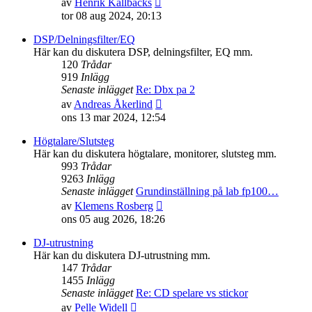
av
Henrik Källbäcks
till
tor 08 aug 2024, 20:13
det
senaste
DSP/Delningsfilter/EQ
inlägget
Här kan du diskutera DSP, delningsfilter, EQ mm.
120
Trådar
919
Inlägg
Senaste inlägget
Re: Dbx pa 2
Gå
av
Andreas Åkerlind
till
ons 13 mar 2024, 12:54
det
senaste
Högtalare/Slutsteg
inlägget
Här kan du diskutera högtalare, monitorer, slutsteg mm.
993
Trådar
9263
Inlägg
Senaste inlägget
Grundinställning på lab fp100…
Gå
av
Klemens Rosberg
till
ons 05 aug 2026, 18:26
det
senaste
DJ-utrustning
inlägget
Här kan du diskutera DJ-utrustning mm.
147
Trådar
1455
Inlägg
Senaste inlägget
Re: CD spelare vs stickor
Gå
av
Pelle Widell