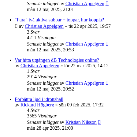
Senaste inlägget
av
Christian Appelgren
mån 12 maj 2025, 21:01
"Para" två aktiva subbar + toppar, hur koppla?
av
Christian Appelgren
»
tis 22 apr 2025, 19:57
3
Svar
4211
Visningar
Senaste inlägget
av
Christian Appelgren
mån 12 maj 2025, 20:53
Var hitta utgången dB Technologies online?
av
Christian Appelgren
»
lör 22 mar 2025, 14:12
1
Svar
2914
Visningar
Senaste inlägget
av
Christian Appelgren
mån 12 maj 2025, 20:52
Förbättra ljud i idrottshall
av
Rickard Högberg
»
sön 09 feb 2025, 17:32
4
Svar
3565
Visningar
Senaste inlägget
av
Kristian Nilsson
mån 28 apr 2025, 21:00