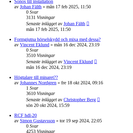
Sonos till installation
av
Johan Fälth
»
mån 17 feb 2025, 11:50
0
Svar
3131
Visningar
Senaste inlägget
av
Johan Fälth
mån 17 feb 2025, 11:50
Formgjutna hörselskydd och mixa med dessa?
av
Vincent Eklund
»
mån 16 dec 2024, 23:19
0
Svar
3510
Visningar
Senaste inlägget
av
Vincent Eklund
mån 16 dec 2024, 23:19
Högtalare till minaret??
av
Johannes Nordgren
»
fre 18 okt 2024, 09:16
1
Svar
3610
Visningar
Senaste inlägget
av
Christopher Berg
sön 20 okt 2024, 15:59
RCF hdl-20
av
Simon Gustavsson
»
tor 19 sep 2024, 22:05
0
Svar
4253
Visningar