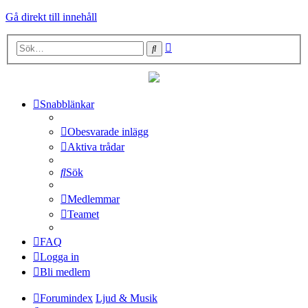
Gå direkt till innehåll
Avancerad
Sök
sökning
Snabblänkar
Obesvarade inlägg
Aktiva trådar
Sök
Medlemmar
Teamet
FAQ
Logga in
Bli medlem
Forumindex
Ljud & Musik