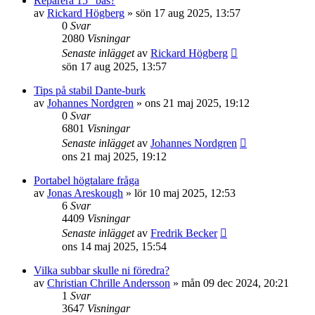
Reparera 15" bas?
av
Rickard Högberg
»
sön 17 aug 2025, 13:57
0
Svar
2080
Visningar
Senaste inlägget
av
Rickard Högberg
sön 17 aug 2025, 13:57
Tips på stabil Dante-burk
av
Johannes Nordgren
»
ons 21 maj 2025, 19:12
0
Svar
6801
Visningar
Senaste inlägget
av
Johannes Nordgren
ons 21 maj 2025, 19:12
Portabel högtalare fråga
av
Jonas Areskough
»
lör 10 maj 2025, 12:53
6
Svar
4409
Visningar
Senaste inlägget
av
Fredrik Becker
ons 14 maj 2025, 15:54
Vilka subbar skulle ni föredra?
av
Christian Chrille Andersson
»
mån 09 dec 2024, 20:21
1
Svar
3647
Visningar