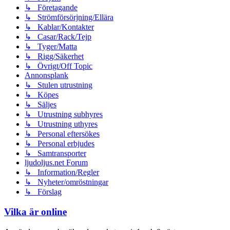
↳ Företagande
↳ Strömförsörjning/Ellära
↳ Kablar/Kontakter
↳ Casar/Rack/Tejp
↳ Tyger/Matta
↳ Rigg/Säkerhet
↳ Övrigt/Off Topic
Annonsplank
↳ Stulen utrustning
↳ Köpes
↳ Säljes
↳ Utrustning subhyres
↳ Utrustning uthyres
↳ Personal eftersökes
↳ Personal erbjudes
↳ Samtransporter
ljudoljus.net Forum
↳ Information/Regler
↳ Nyheter/omröstningar
↳ Förslag
Vilka är online