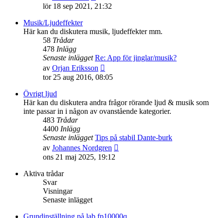
till
lör 18 sep 2021, 21:32
det
senaste
Musik/Ljudeffekter
inlägget
Här kan du diskutera musik, ljudeffekter mm.
58
Trådar
478
Inlägg
Senaste inlägget
Re: App för jinglar/musik?
Gå
av
Orjan Eriksson
till
tor 25 aug 2016, 08:05
det
senaste
Övrigt ljud
inlägget
Här kan du diskutera andra frågor rörande ljud & musik som
inte passar in i någon av ovanstående kategorier.
483
Trådar
4400
Inlägg
Senaste inlägget
Tips på stabil Dante-burk
Gå
av
Johannes Nordgren
till
ons 21 maj 2025, 19:12
det
senaste
Aktiva trådar
inlägget
Svar
Visningar
Senaste inlägget
Grundinställning på lab fp10000q