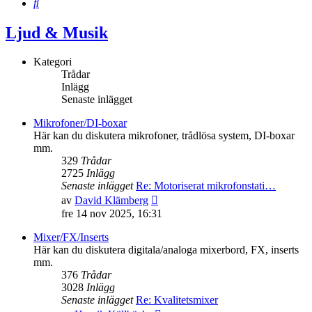
Sök
Ljud & Musik
Kategori
Trådar
Inlägg
Senaste inlägget
Mikrofoner/DI-boxar
Här kan du diskutera mikrofoner, trådlösa system, DI-boxar
mm.
329
Trådar
2725
Inlägg
Senaste inlägget
Re: Motoriserat mikrofonstati…
Gå
av
David Klämberg
till
fre 14 nov 2025, 16:31
det
senaste
Mixer/FX/Inserts
inlägget
Här kan du diskutera digitala/analoga mixerbord, FX, inserts
mm.
376
Trådar
3028
Inlägg
Senaste inlägget
Re: Kvalitetsmixer
Gå