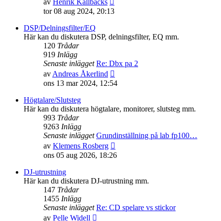
av
Henrik Källbäcks
till
tor 08 aug 2024, 20:13
det
senaste
DSP/Delningsfilter/EQ
inlägget
Här kan du diskutera DSP, delningsfilter, EQ mm.
120
Trådar
919
Inlägg
Senaste inlägget
Re: Dbx pa 2
Gå
av
Andreas Åkerlind
till
ons 13 mar 2024, 12:54
det
senaste
Högtalare/Slutsteg
inlägget
Här kan du diskutera högtalare, monitorer, slutsteg mm.
993
Trådar
9263
Inlägg
Senaste inlägget
Grundinställning på lab fp100…
Gå
av
Klemens Rosberg
till
ons 05 aug 2026, 18:26
det
senaste
DJ-utrustning
inlägget
Här kan du diskutera DJ-utrustning mm.
147
Trådar
1455
Inlägg
Senaste inlägget
Re: CD spelare vs stickor
Gå
av
Pelle Widell