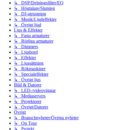
↳ DSP/Delningsfilter/EQ
↳ Högtalare/Slutsteg
↳ DJ-utrustning
↳ Musik/Ljudeffekter
↳ Övrigt ljud
Ljus & Effekter
↳ Fasta armaturer
↳ Rörliga armaturer
↳ Dimmers
↳ Ljusbord
↳ Effekter
↳ Ljussättning
↳ Rökmaskiner
↳ Specialeffekter
↳ Övrigt ljus
Bild & Datorer
↳ LED-/videoväggar
↳ Mediaservers
↳ Projektorer
↳ Övrigt/Datorer
Övrigt
↳ Branschnyheter/Övriga nyheter
↳ On Tour
↳ Projekt