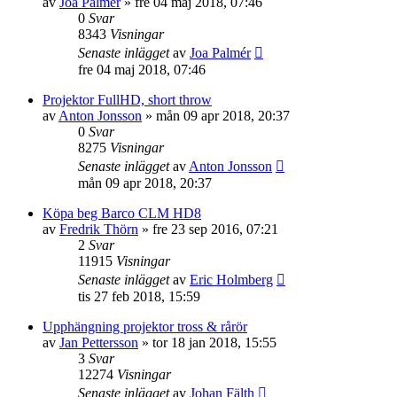
av
Joa Palmér
»
fre 04 maj 2018, 07:46
0
Svar
8343
Visningar
Senaste inlägget
av
Joa Palmér
fre 04 maj 2018, 07:46
Projektor FullHD, short throw
av
Anton Jonsson
»
mån 09 apr 2018, 20:37
0
Svar
8275
Visningar
Senaste inlägget
av
Anton Jonsson
mån 09 apr 2018, 20:37
Köpa beg Barco CLM HD8
av
Fredrik Thörn
»
fre 23 sep 2016, 07:21
2
Svar
11915
Visningar
Senaste inlägget
av
Eric Holmberg
tis 27 feb 2018, 15:59
Upphängning projektor tross & rårör
av
Jan Pettersson
»
tor 18 jan 2018, 15:55
3
Svar
12274
Visningar
Senaste inlägget
av
Johan Fälth