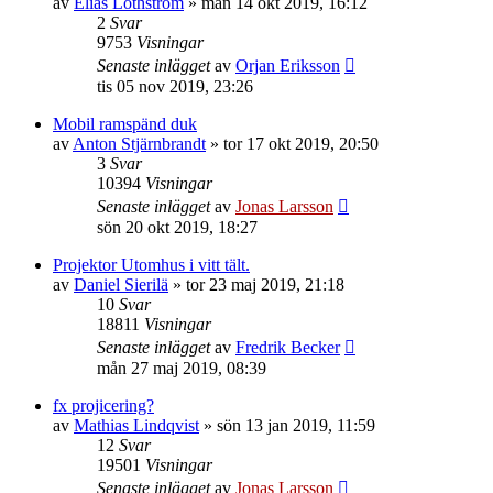
av
Elias Lothström
»
mån 14 okt 2019, 16:12
2
Svar
9753
Visningar
Senaste inlägget
av
Orjan Eriksson
tis 05 nov 2019, 23:26
Mobil ramspänd duk
av
Anton Stjärnbrandt
»
tor 17 okt 2019, 20:50
3
Svar
10394
Visningar
Senaste inlägget
av
Jonas Larsson
sön 20 okt 2019, 18:27
Projektor Utomhus i vitt tält.
av
Daniel Sierilä
»
tor 23 maj 2019, 21:18
10
Svar
18811
Visningar
Senaste inlägget
av
Fredrik Becker
mån 27 maj 2019, 08:39
fx projicering?
av
Mathias Lindqvist
»
sön 13 jan 2019, 11:59
12
Svar
19501
Visningar
Senaste inlägget
av
Jonas Larsson