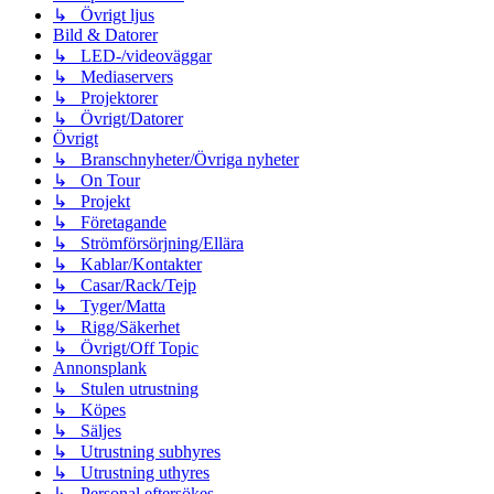
↳ Övrigt ljus
Bild & Datorer
↳ LED-/videoväggar
↳ Mediaservers
↳ Projektorer
↳ Övrigt/Datorer
Övrigt
↳ Branschnyheter/Övriga nyheter
↳ On Tour
↳ Projekt
↳ Företagande
↳ Strömförsörjning/Ellära
↳ Kablar/Kontakter
↳ Casar/Rack/Tejp
↳ Tyger/Matta
↳ Rigg/Säkerhet
↳ Övrigt/Off Topic
Annonsplank
↳ Stulen utrustning
↳ Köpes
↳ Säljes
↳ Utrustning subhyres
↳ Utrustning uthyres
↳ Personal eftersökes