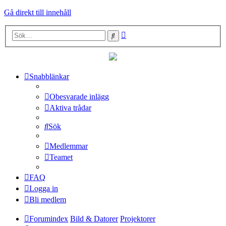
Gå direkt till innehåll
Avancerad
Sök
sökning
Snabblänkar
Obesvarade inlägg
Aktiva trådar
Sök
Medlemmar
Teamet
FAQ
Logga in
Bli medlem
Forumindex
Bild & Datorer
Projektorer