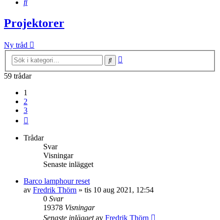
Sök
Projektorer
Ny tråd
Avancerad
Sök
sökning
59 trådar
1
2
3
Nästa
Trådar
Svar
Visningar
Senaste inlägget
Barco lamphour reset
av
Fredrik Thörn
»
tis 10 aug 2021, 12:54
0
Svar
19378
Visningar
Senaste inlägget
av
Fredrik Thörn