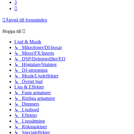
3
Nästa
Återgå till forumindex
Hoppa till
Ljud & Musik
↳ Mikrofoner/DI-boxar
↳ Mixer/FX/Inserts
↳ DSP/Delningsfilter/EQ
↳ Högtalare/Slutsteg
↳ DJ-utrustning
↳ Musik/Ljudeffekter
↳ Övrigt ljud
Ljus & Effekter
↳ Fasta armaturer
↳ Rörliga armaturer
↳ Dimmers
↳ Ljusbord
↳ Effekter
↳ Ljussättning
↳ Rökmaskiner
↳ Specialeffekter