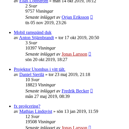
av
Elias Lothström
»
mån 14 okt 2019, 16:12
2
Svar
9757
Visningar
Senaste inlägget
av
Orjan Eriksson
tis 05 nov 2019, 23:26
Mobil ramspänd duk
av
Anton Stjärnbrandt
»
tor 17 okt 2019, 20:50
3
Svar
10397
Visningar
Senaste inlägget
av
Jonas Larsson
sön 20 okt 2019, 18:27
Projektor Utomhus i vitt tält.
av
Daniel Sierilä
»
tor 23 maj 2019, 21:18
10
Svar
18823
Visningar
Senaste inlägget
av
Fredrik Becker
mån 27 maj 2019, 08:39
fx projicering?
av
Mathias Lindqvist
»
sön 13 jan 2019, 11:59
12
Svar
19508
Visningar
Senaste inlägget
av
Jonas Larsson