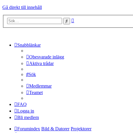
Gå direkt till innehåll
Avancerad
Sök
sökning
Snabblänkar
Obesvarade inlägg
Aktiva trådar
Sök
Medlemmar
Teamet
FAQ
Logga in
Bli medlem
Forumindex
Bild & Datorer
Projektorer