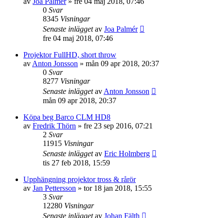
av
Joa Palmér
»
fre 04 maj 2018, 07:46
0
Svar
8345
Visningar
Senaste inlägget
av
Joa Palmér
fre 04 maj 2018, 07:46
Projektor FullHD, short throw
av
Anton Jonsson
»
mån 09 apr 2018, 20:37
0
Svar
8277
Visningar
Senaste inlägget
av
Anton Jonsson
mån 09 apr 2018, 20:37
Köpa beg Barco CLM HD8
av
Fredrik Thörn
»
fre 23 sep 2016, 07:21
2
Svar
11915
Visningar
Senaste inlägget
av
Eric Holmberg
tis 27 feb 2018, 15:59
Upphängning projektor tross & rårör
av
Jan Pettersson
»
tor 18 jan 2018, 15:55
3
Svar
12280
Visningar
Senaste inlägget
av
Johan Fälth