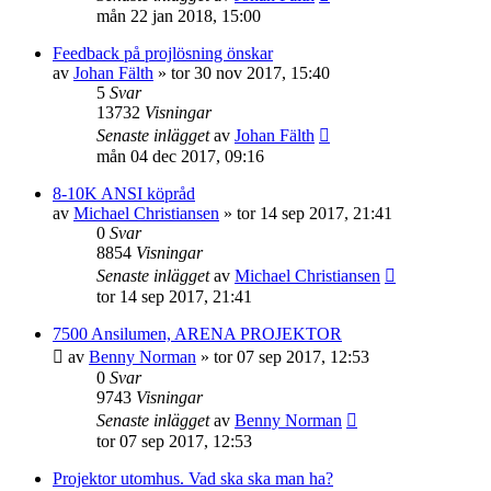
mån 22 jan 2018, 15:00
Feedback på projlösning önskar
av
Johan Fälth
»
tor 30 nov 2017, 15:40
5
Svar
13732
Visningar
Senaste inlägget
av
Johan Fälth
mån 04 dec 2017, 09:16
8-10K ANSI köpråd
av
Michael Christiansen
»
tor 14 sep 2017, 21:41
0
Svar
8854
Visningar
Senaste inlägget
av
Michael Christiansen
tor 14 sep 2017, 21:41
7500 Ansilumen, ARENA PROJEKTOR
av
Benny Norman
»
tor 07 sep 2017, 12:53
0
Svar
9743
Visningar
Senaste inlägget
av
Benny Norman
tor 07 sep 2017, 12:53
Projektor utomhus. Vad ska ska man ha?