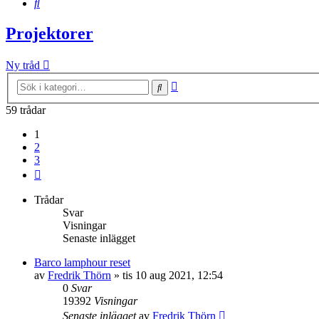
Sök
Projektorer
Ny tråd
Avancerad
Sök
sökning
59 trådar
1
2
3
Nästa
Trådar
Svar
Visningar
Senaste inlägget
Barco lamphour reset
av
Fredrik Thörn
»
tis 10 aug 2021, 12:54
0
Svar
19392
Visningar
Senaste inlägget
av
Fredrik Thörn