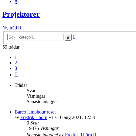
Sök
Projektorer
Ny tråd
Avancerad
Sök
sökning
59 trådar
1
2
3
Nästa
Trådar
Svar
Visningar
Senaste inlägget
Barco lamphour reset
av
Fredrik Thörn
»
tis 10 aug 2021, 12:54
0
Svar
19376
Visningar
Senaste inlägget
av
Fredrik Thörn