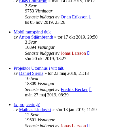
av
Elias Lothström
»
mån 14 okt 2019, 16:12
2
Svar
9753
Visningar
Senaste inlägget
av
Orjan Eriksson
tis 05 nov 2019, 23:26
Mobil ramspänd duk
av
Anton Stjärnbrandt
»
tor 17 okt 2019, 20:50
3
Svar
10394
Visningar
Senaste inlägget
av
Jonas Larsson
sön 20 okt 2019, 18:27
Projektor Utomhus i vitt tält.
av
Daniel Sierilä
»
tor 23 maj 2019, 21:18
10
Svar
18809
Visningar
Senaste inlägget
av
Fredrik Becker
mån 27 maj 2019, 08:39
fx projicering?
av
Mathias Lindqvist
»
sön 13 jan 2019, 11:59
12
Svar
19501
Visningar
Senaste inlägget
av
Jonas Larsson