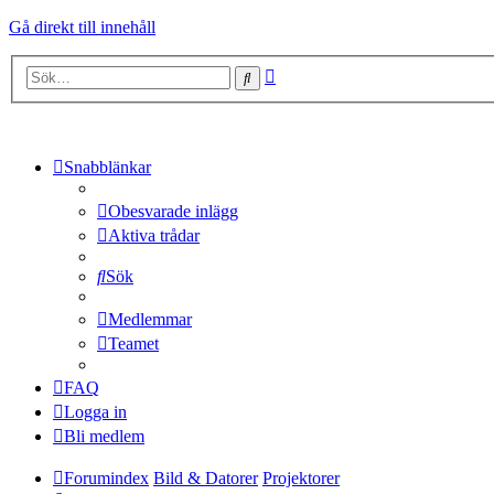
Gå direkt till innehåll
Avancerad
Sök
sökning
Snabblänkar
Obesvarade inlägg
Aktiva trådar
Sök
Medlemmar
Teamet
FAQ
Logga in
Bli medlem
Forumindex
Bild & Datorer
Projektorer