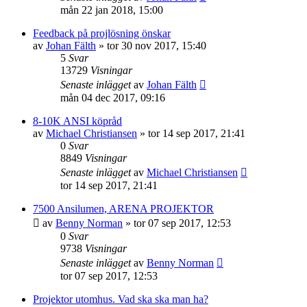
mån 22 jan 2018, 15:00
Feedback på projlösning önskar
av
Johan Fälth
»
tor 30 nov 2017, 15:40
5
Svar
13729
Visningar
Senaste inlägget
av
Johan Fälth
mån 04 dec 2017, 09:16
8-10K ANSI köpråd
av
Michael Christiansen
»
tor 14 sep 2017, 21:41
0
Svar
8849
Visningar
Senaste inlägget
av
Michael Christiansen
tor 14 sep 2017, 21:41
7500 Ansilumen, ARENA PROJEKTOR
av
Benny Norman
»
tor 07 sep 2017, 12:53
0
Svar
9738
Visningar
Senaste inlägget
av
Benny Norman
tor 07 sep 2017, 12:53
Projektor utomhus. Vad ska ska man ha?