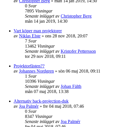
av
Christopher Berg
»
mån 14 jan 2019, 14:30
0
Svar
7895
Visningar
Senaste inlägget
av
Christopher Berg
mån 14 jan 2019, 14:30
Vart köper man projektorer
av
Niklas Elste
»
ons 28 nov 2018, 20:07
7
Svar
13462
Visningar
Senaste inlägget
av
Kristofer Pettersson
tor 29 nov 2018, 09:11
Projektorfästen??
av
Johannes Nordgren
»
sön 06 maj 2018, 09:11
1
Svar
10396
Visningar
Senaste inlägget
av
Johan Fälth
mån 07 maj 2018, 13:38
Alternativ back-projection-duk
av
Joa Palmér
»
fre 04 maj 2018, 07:46
0
Svar
8347
Visningar
Senaste inlägget
av
Joa Palmér
fre 04 maj 2018, 07:46