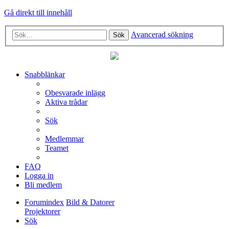
Gå direkt till innehåll
Avancerad sökning
Sök
Snabblänkar
Obesvarade inlägg
Aktiva trådar
Sök
Medlemmar
Teamet
FAQ
Logga in
Bli medlem
Forumindex
Bild & Datorer
Projektorer
Sök