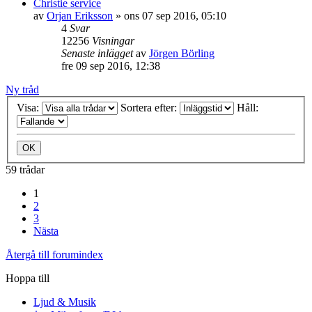
Christie service
av
Orjan Eriksson
»
ons 07 sep 2016, 05:10
4
Svar
12256
Visningar
Senaste inlägget
av
Jörgen Börling
fre 09 sep 2016, 12:38
Ny tråd
Visa:
Sortera efter:
Håll:
59 trådar
1
2
3
Nästa
Återgå till forumindex
Hoppa till
Ljud & Musik