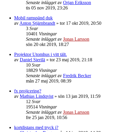
Senaste inlägget
av
Orjan Eriksson
tis 05 nov 2019, 23:26
Mobil ramspänd duk
av
Anton Stjärnbrandt
»
tor 17 okt 2019, 20:50
3
Svar
10401
Visningar
Senaste inlägget
av
Jonas Larsson
sön 20 okt 2019, 18:27
Projektor Utomhus i vitt tält.
av
Daniel Sierilä
»
tor 23 maj 2019, 21:18
10
Svar
18829
Visningar
Senaste inlägget
av
Fredrik Becker
mån 27 maj 2019, 08:39
fx projicering?
av
Mathias Lindqvist
»
sön 13 jan 2019, 11:59
12
Svar
19514
Visningar
Senaste inlägget
av
Jonas Larsson
fre 25 jan 2019, 10:56
kortdistans med tryck i?