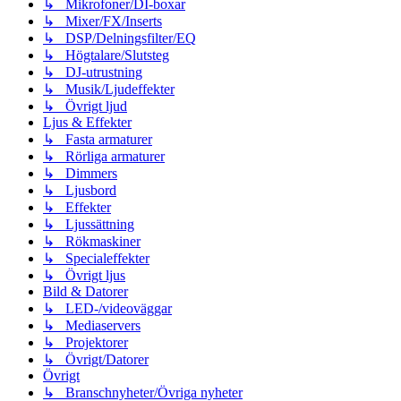
↳ Mikrofoner/DI-boxar
↳ Mixer/FX/Inserts
↳ DSP/Delningsfilter/EQ
↳ Högtalare/Slutsteg
↳ DJ-utrustning
↳ Musik/Ljudeffekter
↳ Övrigt ljud
Ljus & Effekter
↳ Fasta armaturer
↳ Rörliga armaturer
↳ Dimmers
↳ Ljusbord
↳ Effekter
↳ Ljussättning
↳ Rökmaskiner
↳ Specialeffekter
↳ Övrigt ljus
Bild & Datorer
↳ LED-/videoväggar
↳ Mediaservers
↳ Projektorer
↳ Övrigt/Datorer
Övrigt
↳ Branschnyheter/Övriga nyheter