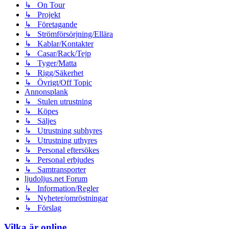
↳ On Tour
↳ Projekt
↳ Företagande
↳ Strömförsörjning/Ellära
↳ Kablar/Kontakter
↳ Casar/Rack/Tejp
↳ Tyger/Matta
↳ Rigg/Säkerhet
↳ Övrigt/Off Topic
Annonsplank
↳ Stulen utrustning
↳ Köpes
↳ Säljes
↳ Utrustning subhyres
↳ Utrustning uthyres
↳ Personal eftersökes
↳ Personal erbjudes
↳ Samtransporter
ljudoljus.net Forum
↳ Information/Regler
↳ Nyheter/omröstningar
↳ Förslag
Vilka är online