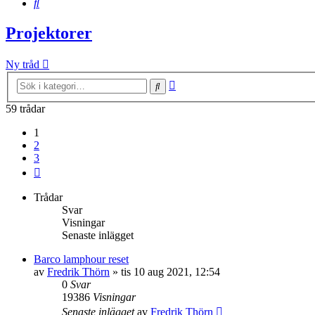
Sök
Projektorer
Ny tråd
Avancerad
Sök
sökning
59 trådar
1
2
3
Nästa
Trådar
Svar
Visningar
Senaste inlägget
Barco lamphour reset
av
Fredrik Thörn
»
tis 10 aug 2021, 12:54
0
Svar
19386
Visningar
Senaste inlägget
av
Fredrik Thörn