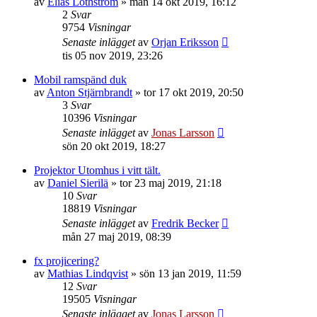
av
Elias Lothström
»
mån 14 okt 2019, 16:12
2
Svar
9754
Visningar
Senaste inlägget
av
Orjan Eriksson
tis 05 nov 2019, 23:26
Mobil ramspänd duk
av
Anton Stjärnbrandt
»
tor 17 okt 2019, 20:50
3
Svar
10396
Visningar
Senaste inlägget
av
Jonas Larsson
sön 20 okt 2019, 18:27
Projektor Utomhus i vitt tält.
av
Daniel Sierilä
»
tor 23 maj 2019, 21:18
10
Svar
18819
Visningar
Senaste inlägget
av
Fredrik Becker
mån 27 maj 2019, 08:39
fx projicering?
av
Mathias Lindqvist
»
sön 13 jan 2019, 11:59
12
Svar
19505
Visningar
Senaste inlägget
av
Jonas Larsson