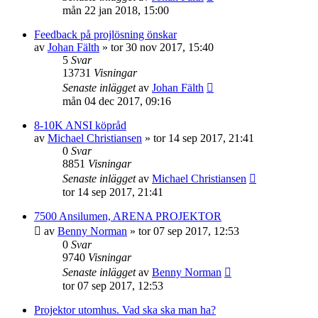
mån 22 jan 2018, 15:00
Feedback på projlösning önskar
av
Johan Fälth
»
tor 30 nov 2017, 15:40
5
Svar
13731
Visningar
Senaste inlägget
av
Johan Fälth
mån 04 dec 2017, 09:16
8-10K ANSI köpråd
av
Michael Christiansen
»
tor 14 sep 2017, 21:41
0
Svar
8851
Visningar
Senaste inlägget
av
Michael Christiansen
tor 14 sep 2017, 21:41
7500 Ansilumen, ARENA PROJEKTOR
av
Benny Norman
»
tor 07 sep 2017, 12:53
0
Svar
9740
Visningar
Senaste inlägget
av
Benny Norman
tor 07 sep 2017, 12:53
Projektor utomhus. Vad ska ska man ha?