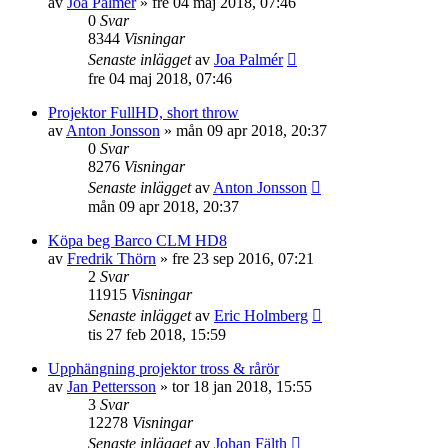
av
Joa Palmér
»
fre 04 maj 2018, 07:46
0
Svar
8344
Visningar
Senaste inlägget
av
Joa Palmér
fre 04 maj 2018, 07:46
Projektor FullHD, short throw
av
Anton Jonsson
»
mån 09 apr 2018, 20:37
0
Svar
8276
Visningar
Senaste inlägget
av
Anton Jonsson
mån 09 apr 2018, 20:37
Köpa beg Barco CLM HD8
av
Fredrik Thörn
»
fre 23 sep 2016, 07:21
2
Svar
11915
Visningar
Senaste inlägget
av
Eric Holmberg
tis 27 feb 2018, 15:59
Upphängning projektor tross & rårör
av
Jan Pettersson
»
tor 18 jan 2018, 15:55
3
Svar
12278
Visningar
Senaste inlägget
av
Johan Fälth