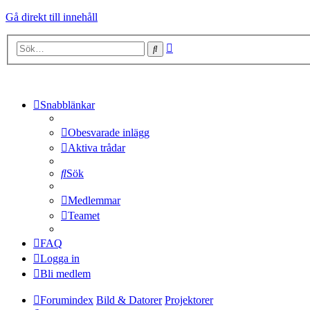
Gå direkt till innehåll
Avancerad
Sök
sökning
Snabblänkar
Obesvarade inlägg
Aktiva trådar
Sök
Medlemmar
Teamet
FAQ
Logga in
Bli medlem
Forumindex
Bild & Datorer
Projektorer