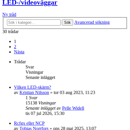
LED-/videoväggar
Ny tråd
Avancerad sökning
Sök
30 trådar
1
2
Nästa
Trådar
Svar
Visningar
Senaste inlägget
Vilken LED-skärm?
av
Kristian Nilsson
»
tor 03 aug 2023, 11:23
1
Svar
15138
Visningar
Senaste inlägget
av
Pelle Widell
tis 07 jul 2026, 15:30
Rcfgx eller NCP
av
Tobias Norrfors
»
ons 28 maj 2025, 13:07