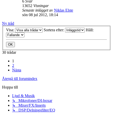
6
Svar
13652
Visningar
Senaste inlägget
av
Niklas Elste
sön 08 jul 2012, 18:14
Ny tråd
Visa:
Sortera efter:
Håll:
30 trådar
1
2
Nästa
Återgå till forumindex
Hoppa till
Ljud & Musik
↳ Mikrofoner/DI-boxar
↳ Mixer/FX/Inserts
↳ DSP/Delningsfilter/EQ