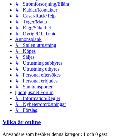
↳ Strömförsörjning/Ellära
↳ Kablar/Kontakter
↳ Casar/Rack/Tejp
↳ Tyger/Matta
↳ Rigg/Säkerhet
↳ Övrigt/Off Topic
Annonsplank
↳ Stulen utrustning
↳ Köpes
↳ Säljes
↳ Utrustning subhyres
↳ Utrustning uthyres
↳ Personal eftersökes
↳ Personal erbjudes
↳ Samtransporter
ljudoljus.net Forum
↳ Information/Regler
↳ Nyheter/omröstningar
↳ Förslag
Vilka är online
Användare som besöker denna kategori: 1 och 0 gäst