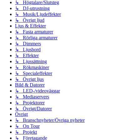
↳ Högtalare/Slutsteg
↳ DJ-utrustning
↳ Musik/Ljudeffekter
↳ Övrigt ljud
Ljus & Effekter
↳ Fasta armaturer
↳ Rörliga armaturer
↳ Dimmers
↳ Ljusbord
↳ Effekter
↳ Ljussättning
↳ Rökmaskiner
↳ Specialeffekter
↳ Övrigt ljus
Bild & Datorer
↳ LED-/videoväggar
↳ Mediaservers
↳ Projektorer
↳ Övrigt/Datorer
Övrigt
↳ Branschnyheter/Övriga nyheter
↳ On Tour
↳ Projekt
↳ Företagande