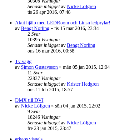
30306
Visningar
Senaste inlägget
av
Nicke Löfgren
tis 26 apr 2016, 07:48
Akut hjälp med LEDRoom och Linsn ledprylar!
av
Bengt Norling
»
tis 15 mar 2016, 23:34
2
Svar
10395
Visningar
Senaste inlägget
av
Bengt Norling
ons 16 mar 2016, 00:58
Tv vägg
av
Simon Gustavsson
»
mån 05 jan 2015, 12:04
11
Svar
22837
Visningar
Senaste inlägget
av
Krister Hedgren
ons 11 feb 2015, 18:57
DMX till DVI
av
Nicke Löfgren
»
sön 04 jan 2015, 22:02
9
Svar
18246
Visningar
Senaste inlägget
av
Nicke Löfgren
fre 23 jan 2015, 23:47
arkaos visuals