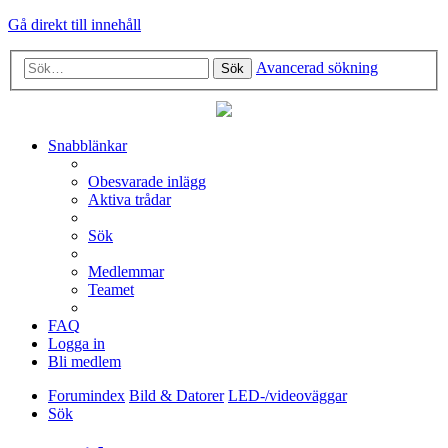
Gå direkt till innehåll
Avancerad sökning
Sök
Snabblänkar
Obesvarade inlägg
Aktiva trådar
Sök
Medlemmar
Teamet
FAQ
Logga in
Bli medlem
Forumindex
Bild & Datorer
LED-/videoväggar
Sök