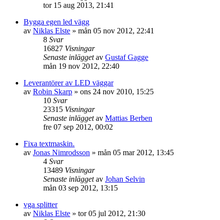
tor 15 aug 2013, 21:41
Bygga egen led vägg
av
Niklas Elste
»
mån 05 nov 2012, 22:41
8
Svar
16827
Visningar
Senaste inlägget
av
Gustaf Gagge
mån 19 nov 2012, 22:40
Leverantörer av LED väggar
av
Robin Skarp
»
ons 24 nov 2010, 15:25
10
Svar
23315
Visningar
Senaste inlägget
av
Mattias Berben
fre 07 sep 2012, 00:02
Fixa textmaskin.
av
Jonas Nimrodsson
»
mån 05 mar 2012, 13:45
4
Svar
13489
Visningar
Senaste inlägget
av
Johan Selvin
mån 03 sep 2012, 13:15
vga splitter
av
Niklas Elste
»
tor 05 jul 2012, 21:30