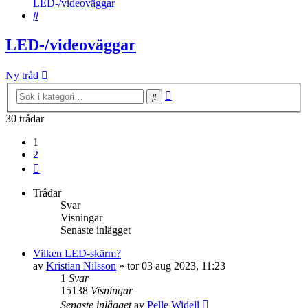
LED-/videoväggar
Sök
LED-/videoväggar
Ny tråd
Avancerad
Sök
sökning
30 trådar
1
2
Nästa
Trådar
Svar
Visningar
Senaste inlägget
Vilken LED-skärm?
av
Kristian Nilsson
»
tor 03 aug 2023, 11:23
1
Svar
15138
Visningar
Senaste inlägget
av
Pelle Widell