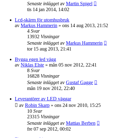
Senaste inlägget
av
Martin Spigel
tis 14 jan 2014, 14:02
Lcd-skärm för utomhusbruk
av
Markus Hammerin
»
ons 14 aug 2013, 21:52
4
Svar
13932
Visningar
Senaste inlägget
av
Markus Hammerin
tor 15 aug 2013, 21:41
Bygga egen led vägg
av
Niklas Elste
»
mån 05 nov 2012, 22:41
8
Svar
16828
Visningar
Senaste inlägget
av
Gustaf Gagge
mån 19 nov 2012, 22:40
Leverantörer av LED väggar
av
Robin Skarp
»
ons 24 nov 2010, 15:25
10
Svar
23315
Visningar
Senaste inlägget
av
Mattias Berben
fre 07 sep 2012, 00:02