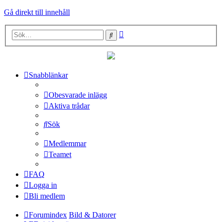
Gå direkt till innehåll
Avancerad
Sök
sökning
Snabblänkar
Obesvarade inlägg
Aktiva trådar
Sök
Medlemmar
Teamet
FAQ
Logga in
Bli medlem
Forumindex
Bild & Datorer