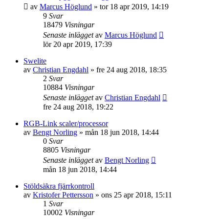
av
Marcus Höglund
»
tor 18 apr 2019, 14:19
9
Svar
18479
Visningar
Senaste inlägget
av
Marcus Höglund
lör 20 apr 2019, 17:39
Swelite
av
Christian Engdahl
»
fre 24 aug 2018, 18:35
2
Svar
10884
Visningar
Senaste inlägget
av
Christian Engdahl
fre 24 aug 2018, 19:22
RGB-Link scaler/processor
av
Bengt Norling
»
mån 18 jun 2018, 14:44
0
Svar
8805
Visningar
Senaste inlägget
av
Bengt Norling
mån 18 jun 2018, 14:44
Stöldsäkra fjärrkontroll
av
Kristofer Pettersson
»
ons 25 apr 2018, 15:11
1
Svar
10002
Visningar