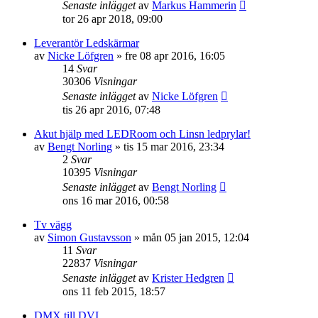
Senaste inlägget
av
Markus Hammerin
tor 26 apr 2018, 09:00
Leverantör Ledskärmar
av
Nicke Löfgren
»
fre 08 apr 2016, 16:05
14
Svar
30306
Visningar
Senaste inlägget
av
Nicke Löfgren
tis 26 apr 2016, 07:48
Akut hjälp med LEDRoom och Linsn ledprylar!
av
Bengt Norling
»
tis 15 mar 2016, 23:34
2
Svar
10395
Visningar
Senaste inlägget
av
Bengt Norling
ons 16 mar 2016, 00:58
Tv vägg
av
Simon Gustavsson
»
mån 05 jan 2015, 12:04
11
Svar
22837
Visningar
Senaste inlägget
av
Krister Hedgren
ons 11 feb 2015, 18:57
DMX till DVI