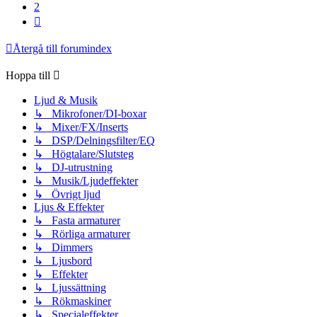
2
Nästa
Återgå till forumindex
Hoppa till
Ljud & Musik
↳ Mikrofoner/DI-boxar
↳ Mixer/FX/Inserts
↳ DSP/Delningsfilter/EQ
↳ Högtalare/Slutsteg
↳ DJ-utrustning
↳ Musik/Ljudeffekter
↳ Övrigt ljud
Ljus & Effekter
↳ Fasta armaturer
↳ Rörliga armaturer
↳ Dimmers
↳ Ljusbord
↳ Effekter
↳ Ljussättning
↳ Rökmaskiner
↳ Specialeffekter