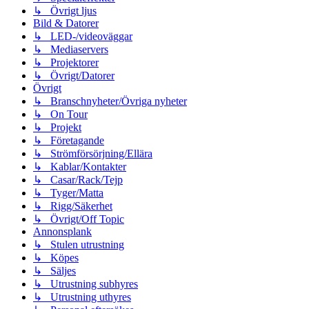
↳ Övrigt ljus
Bild & Datorer
↳ LED-/videoväggar
↳ Mediaservers
↳ Projektorer
↳ Övrigt/Datorer
Övrigt
↳ Branschnyheter/Övriga nyheter
↳ On Tour
↳ Projekt
↳ Företagande
↳ Strömförsörjning/Ellära
↳ Kablar/Kontakter
↳ Casar/Rack/Tejp
↳ Tyger/Matta
↳ Rigg/Säkerhet
↳ Övrigt/Off Topic
Annonsplank
↳ Stulen utrustning
↳ Köpes
↳ Säljes
↳ Utrustning subhyres
↳ Utrustning uthyres