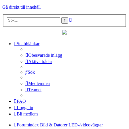
Gå direkt till innehåll
Avancerad
Sök
sökning
Snabblänkar
Obesvarade inlägg
Aktiva trådar
Sök
Medlemmar
Teamet
FAQ
Logga in
Bli medlem
Forumindex
Bild & Datorer
LED-/videoväggar