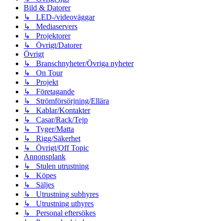
Bild & Datorer
↳ LED-/videoväggar
↳ Mediaservers
↳ Projektorer
↳ Övrigt/Datorer
Övrigt
↳ Branschnyheter/Övriga nyheter
↳ On Tour
↳ Projekt
↳ Företagande
↳ Strömförsörjning/Ellära
↳ Kablar/Kontakter
↳ Casar/Rack/Tejp
↳ Tyger/Matta
↳ Rigg/Säkerhet
↳ Övrigt/Off Topic
Annonsplank
↳ Stulen utrustning
↳ Köpes
↳ Säljes
↳ Utrustning subhyres
↳ Utrustning uthyres
↳ Personal eftersökes