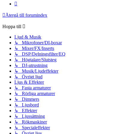
Nästa
Återgå till forumindex
Hoppa till
Ljud & Musik
↳ Mikrofoner/DI-boxar
↳ Mixer/FX/Inserts
↳ DSP/Delningsfilter/EQ
↳ Högtalare/Slutsteg
↳ DJ-utrustning
↳ Musik/Ljudeffekter
↳ Övrigt ljud
Ljus & Effekter
↳ Fasta armaturer
↳ Rörliga armaturer
↳ Dimmers
↳ Ljusbord
↳ Effekter
↳ Ljussättning
↳ Rökmaskiner
↳ Specialeffekter
↳ Övrigt ljus