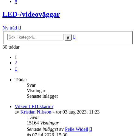
Sök
LED-/videoväggar
Ny tråd
Avancerad
Sök
sökning
30 trådar
1
2
Nästa
Trådar
Svar
Visningar
Senaste inlägget
Vilken LED-skärm?
av
Kristian Nilsson
»
tor 03 aug 2023, 11:23
1
Svar
15164
Visningar
Senaste inlägget
av
Pelle Widell
tis 07 jul 2026, 15:30