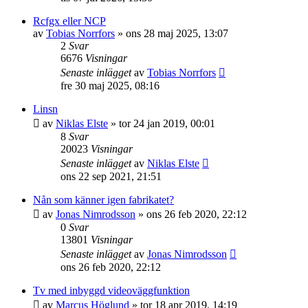
Rcfgx eller NCP
av
Tobias Norrfors
»
ons 28 maj 2025, 13:07
2
Svar
6676
Visningar
Senaste inlägget
av
Tobias Norrfors
fre 30 maj 2025, 08:16
Linsn
av
Niklas Elste
»
tor 24 jan 2019, 00:01
8
Svar
20023
Visningar
Senaste inlägget
av
Niklas Elste
ons 22 sep 2021, 21:51
Nån som känner igen fabrikatet?
av
Jonas Nimrodsson
»
ons 26 feb 2020, 22:12
0
Svar
13801
Visningar
Senaste inlägget
av
Jonas Nimrodsson
ons 26 feb 2020, 22:12
Tv med inbyggd videoväggfunktion
av
Marcus Höglund
»
tor 18 apr 2019, 14:19