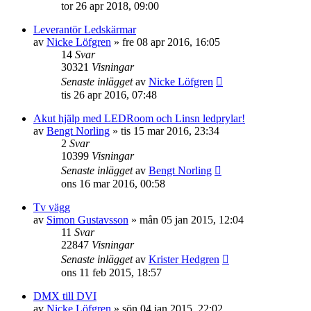
tor 26 apr 2018, 09:00
Leverantör Ledskärmar
av
Nicke Löfgren
»
fre 08 apr 2016, 16:05
14
Svar
30321
Visningar
Senaste inlägget
av
Nicke Löfgren
tis 26 apr 2016, 07:48
Akut hjälp med LEDRoom och Linsn ledprylar!
av
Bengt Norling
»
tis 15 mar 2016, 23:34
2
Svar
10399
Visningar
Senaste inlägget
av
Bengt Norling
ons 16 mar 2016, 00:58
Tv vägg
av
Simon Gustavsson
»
mån 05 jan 2015, 12:04
11
Svar
22847
Visningar
Senaste inlägget
av
Krister Hedgren
ons 11 feb 2015, 18:57
DMX till DVI
av
Nicke Löfgren
»
sön 04 jan 2015, 22:02