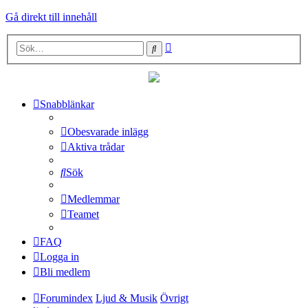
Gå direkt till innehåll
Avancerad
Sök
sökning
Snabblänkar
Obesvarade inlägg
Aktiva trådar
Sök
Medlemmar
Teamet
FAQ
Logga in
Bli medlem
Forumindex
Ljud & Musik
Övrigt