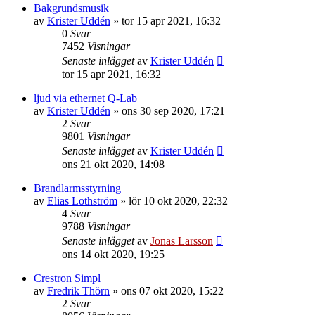
Bakgrundsmusik
av
Krister Uddén
»
tor 15 apr 2021, 16:32
0
Svar
7452
Visningar
Senaste inlägget
av
Krister Uddén
tor 15 apr 2021, 16:32
ljud via ethernet Q-Lab
av
Krister Uddén
»
ons 30 sep 2020, 17:21
2
Svar
9801
Visningar
Senaste inlägget
av
Krister Uddén
ons 21 okt 2020, 14:08
Brandlarmsstyrning
av
Elias Lothström
»
lör 10 okt 2020, 22:32
4
Svar
9788
Visningar
Senaste inlägget
av
Jonas Larsson
ons 14 okt 2020, 19:25
Crestron Simpl
av
Fredrik Thörn
»
ons 07 okt 2020, 15:22
2
Svar