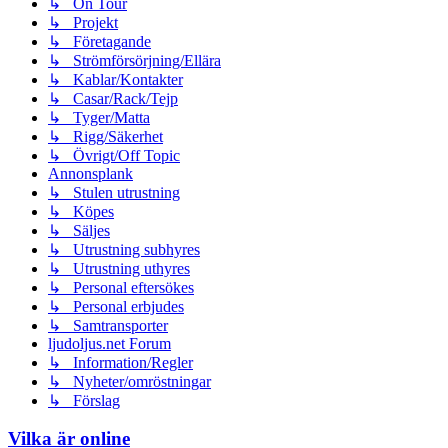
↳ On Tour
↳ Projekt
↳ Företagande
↳ Strömförsörjning/Ellära
↳ Kablar/Kontakter
↳ Casar/Rack/Tejp
↳ Tyger/Matta
↳ Rigg/Säkerhet
↳ Övrigt/Off Topic
Annonsplank
↳ Stulen utrustning
↳ Köpes
↳ Säljes
↳ Utrustning subhyres
↳ Utrustning uthyres
↳ Personal eftersökes
↳ Personal erbjudes
↳ Samtransporter
ljudoljus.net Forum
↳ Information/Regler
↳ Nyheter/omröstningar
↳ Förslag
Vilka är online