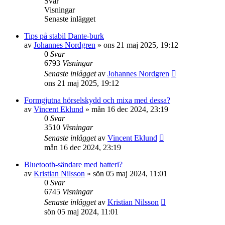
Svar
Visningar
Senaste inlägget
Tips på stabil Dante-burk
av
Johannes Nordgren
»
ons 21 maj 2025, 19:12
0
Svar
6793
Visningar
Senaste inlägget
av
Johannes Nordgren
ons 21 maj 2025, 19:12
Formgjutna hörselskydd och mixa med dessa?
av
Vincent Eklund
»
mån 16 dec 2024, 23:19
0
Svar
3510
Visningar
Senaste inlägget
av
Vincent Eklund
mån 16 dec 2024, 23:19
Bluetooth-sändare med batteri?
av
Kristian Nilsson
»
sön 05 maj 2024, 11:01
0
Svar
6745
Visningar
Senaste inlägget
av
Kristian Nilsson
sön 05 maj 2024, 11:01