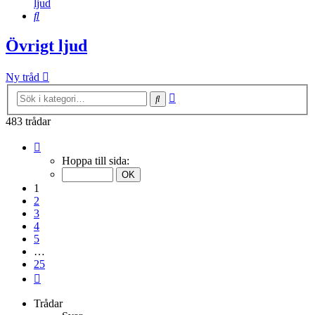
ljud
Sök
Övrigt ljud
Ny tråd
Avancerad
Sök
sökning
483 trådar
Sida
1
Hoppa till sida:
av
25
1
2
3
4
5
…
25
Nästa
Trådar