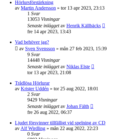
Hörlursförstärkning
av
Martin Andersson
»
tor 13 apr 2023, 23:13
1
Svar
13053
Visningar
Senaste inlägget
av
Henrik Källbäcks
fre 14 apr 2023, 13:43
Vad behöver jag?
av
Sven Svensson
»
mån 27 feb 2023, 15:39
9
Svar
14448
Visningar
Senaste inlägget
av
Niklas Elste
tor 13 apr 2023, 21:08
Trådlösa Hörlurar
av
Krister Uddén
»
tor 25 aug 2022, 18:01
2
Svar
9429
Visningar
Senaste inlägget
av
Johan Fälth
fre 26 aug 2022, 06:37
Ljudet försvinner tillfälligt vid spelning av CD
av
Alf Wirdling
»
mån 22 aug 2022, 22:23
0
Svar