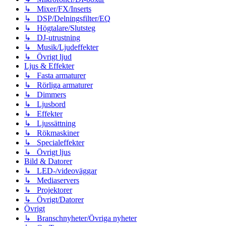
↳ Mixer/FX/Inserts
↳ DSP/Delningsfilter/EQ
↳ Högtalare/Slutsteg
↳ DJ-utrustning
↳ Musik/Ljudeffekter
↳ Övrigt ljud
Ljus & Effekter
↳ Fasta armaturer
↳ Rörliga armaturer
↳ Dimmers
↳ Ljusbord
↳ Effekter
↳ Ljussättning
↳ Rökmaskiner
↳ Specialeffekter
↳ Övrigt ljus
Bild & Datorer
↳ LED-/videoväggar
↳ Mediaservers
↳ Projektorer
↳ Övrigt/Datorer
Övrigt
↳ Branschnyheter/Övriga nyheter