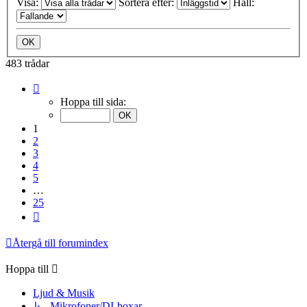
Visa:
Sortera efter:
Håll:
483 trådar
Sida
1
Hoppa till sida:
av
25
1
2
3
4
5
…
25
Nästa
Återgå till forumindex
Hoppa till
Ljud & Musik
↳ Mikrofoner/DI-boxar