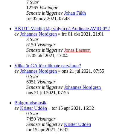
7
Svar
12265
Visningar
Senaste inlägget
av
Johan Fälth
fre 05 nov 2021, 07:48
AKUT! Väldigt låg volym på Audinate AVIO 0*2
av
Johannes Nordgren
»
fre 01 okt 2021, 21:01
3
Svar
8159
Visningar
Senaste inlägget
av
Jonas Larsson
tis 05 okt 2021, 17:04
Vilka är GA för ultimate ears-lurar?
av
Johannes Nordgren
»
ons 21 jul 2021, 07:55
0
Svar
6951
Visningar
Senaste inlägget
av
Johannes Nordgren
ons 21 jul 2021, 07:55
Bakgrundsmusik
av
Krister Uddén
»
tor 15 apr 2021, 16:32
0
Svar
7459
Visningar
Senaste inlägget
av
Krister Uddén
tor 15 apr 2021, 16:32