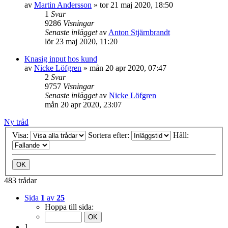
av
Martin Andersson
»
tor 21 maj 2020, 18:50
1
Svar
9286
Visningar
Senaste inlägget
av
Anton Stjärnbrandt
lör 23 maj 2020, 11:20
Knasig input hos kund
av
Nicke Löfgren
»
mån 20 apr 2020, 07:47
2
Svar
9757
Visningar
Senaste inlägget
av
Nicke Löfgren
mån 20 apr 2020, 23:07
Ny tråd
Visa:
Sortera efter:
Håll:
483 trådar
Sida
1
av
25
Hoppa till sida:
1