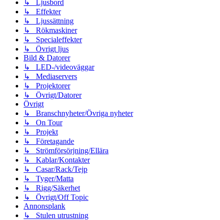
↳ Ljusbord
↳ Effekter
↳ Ljussättning
↳ Rökmaskiner
↳ Specialeffekter
↳ Övrigt ljus
Bild & Datorer
↳ LED-/videoväggar
↳ Mediaservers
↳ Projektorer
↳ Övrigt/Datorer
Övrigt
↳ Branschnyheter/Övriga nyheter
↳ On Tour
↳ Projekt
↳ Företagande
↳ Strömförsörjning/Ellära
↳ Kablar/Kontakter
↳ Casar/Rack/Tejp
↳ Tyger/Matta
↳ Rigg/Säkerhet
↳ Övrigt/Off Topic
Annonsplank
↳ Stulen utrustning