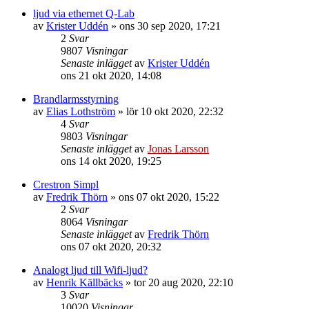
ljud via ethernet Q-Lab
av
Krister Uddén
»
ons 30 sep 2020, 17:21
2
Svar
9807
Visningar
Senaste inlägget
av
Krister Uddén
ons 21 okt 2020, 14:08
Brandlarmsstyrning
av
Elias Lothström
»
lör 10 okt 2020, 22:32
4
Svar
9803
Visningar
Senaste inlägget
av
Jonas Larsson
ons 14 okt 2020, 19:25
Crestron Simpl
av
Fredrik Thörn
»
ons 07 okt 2020, 15:22
2
Svar
8064
Visningar
Senaste inlägget
av
Fredrik Thörn
ons 07 okt 2020, 20:32
Analogt ljud till Wifi-ljud?
av
Henrik Källbäcks
»
tor 20 aug 2020, 22:10
3
Svar
10020
Visningar