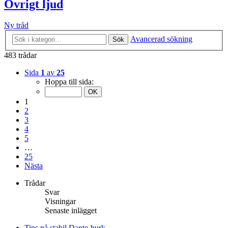
Övrigt ljud
Ny tråd
Avancerad sökning
Sök
483 trådar
Sida
1
av
25
Hoppa till sida:
1
2
3
4
5
…
25
Nästa
Trådar
Svar
Visningar
Senaste inlägget
Tips på stabil Dante-burk