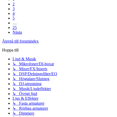
2
3
4
5
…
25
Nästa
Återgå till forumindex
Hoppa till
Ljud & Musik
↳ Mikrofoner/DI-boxar
↳ Mixer/FX/Inserts
↳ DSP/Delningsfilter/EQ
↳ Högtalare/Slutsteg
↳ DJ-utrustning
↳ Musik/Ljudeffekter
↳ Övrigt ljud
Ljus & Effekter
↳ Fasta armaturer
↳ Rörliga armaturer
↳ Dimmers