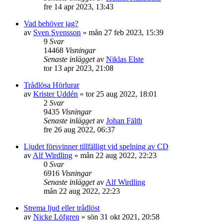
fre 14 apr 2023, 13:43
Vad behöver jag?
av
Sven Svensson
»
mån 27 feb 2023, 15:39
9
Svar
14468
Visningar
Senaste inlägget
av
Niklas Elste
tor 13 apr 2023, 21:08
Trådlösa Hörlurar
av
Krister Uddén
»
tor 25 aug 2022, 18:01
2
Svar
9435
Visningar
Senaste inlägget
av
Johan Fälth
fre 26 aug 2022, 06:37
Ljudet försvinner tillfälligt vid spelning av CD
av
Alf Wirdling
»
mån 22 aug 2022, 22:23
0
Svar
6916
Visningar
Senaste inlägget
av
Alf Wirdling
mån 22 aug 2022, 22:23
Strema ljud eller trådlöst
av
Nicke Löfgren
»
sön 31 okt 2021, 20:58