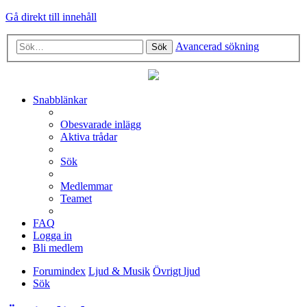
Gå direkt till innehåll
Avancerad sökning
Sök
Snabblänkar
Obesvarade inlägg
Aktiva trådar
Sök
Medlemmar
Teamet
FAQ
Logga in
Bli medlem
Forumindex
Ljud & Musik
Övrigt ljud
Sök