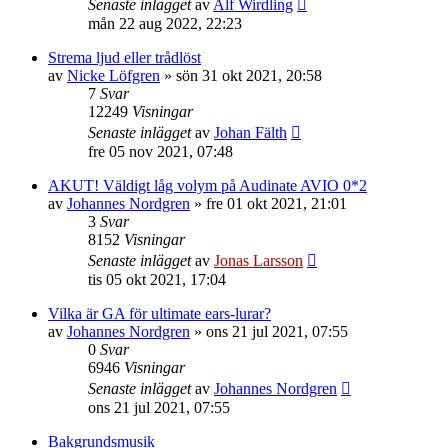
Senaste inlägget
av
Alf Wirdling
mån 22 aug 2022, 22:23
Strema ljud eller trådlöst
av
Nicke Löfgren
»
sön 31 okt 2021, 20:58
7
Svar
12249
Visningar
Senaste inlägget
av
Johan Fälth
fre 05 nov 2021, 07:48
AKUT! Väldigt låg volym på Audinate AVIO 0*2
av
Johannes Nordgren
»
fre 01 okt 2021, 21:01
3
Svar
8152
Visningar
Senaste inlägget
av
Jonas Larsson
tis 05 okt 2021, 17:04
Vilka är GA för ultimate ears-lurar?
av
Johannes Nordgren
»
ons 21 jul 2021, 07:55
0
Svar
6946
Visningar
Senaste inlägget
av
Johannes Nordgren
ons 21 jul 2021, 07:55
Bakgrundsmusik