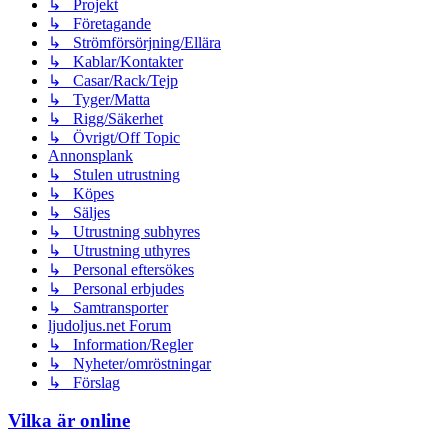
↳ Projekt
↳ Företagande
↳ Strömförsörjning/Ellära
↳ Kablar/Kontakter
↳ Casar/Rack/Tejp
↳ Tyger/Matta
↳ Rigg/Säkerhet
↳ Övrigt/Off Topic
Annonsplank
↳ Stulen utrustning
↳ Köpes
↳ Säljes
↳ Utrustning subhyres
↳ Utrustning uthyres
↳ Personal eftersökes
↳ Personal erbjudes
↳ Samtransporter
ljudoljus.net Forum
↳ Information/Regler
↳ Nyheter/omröstningar
↳ Förslag
Vilka är online