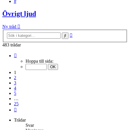
Sök
Övrigt ljud
Ny tråd
Avancerad
Sök
sökning
483 trådar
Sida
1
Hoppa till sida:
av
25
1
2
3
4
5
…
25
Nästa
Trådar
Svar