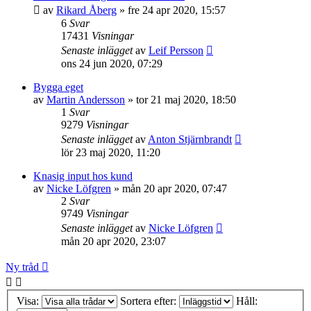
av
Rikard Åberg
»
fre 24 apr 2020, 15:57
6
Svar
17431
Visningar
Senaste inlägget
av
Leif Persson
ons 24 jun 2020, 07:29
Bygga eget
av
Martin Andersson
»
tor 21 maj 2020, 18:50
1
Svar
9279
Visningar
Senaste inlägget
av
Anton Stjärnbrandt
lör 23 maj 2020, 11:20
Knasig input hos kund
av
Nicke Löfgren
»
mån 20 apr 2020, 07:47
2
Svar
9749
Visningar
Senaste inlägget
av
Nicke Löfgren
mån 20 apr 2020, 23:07
Ny tråd
Visa:
Sortera efter:
Håll: