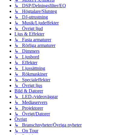
↳ DSP/Delningsfilter/EQ
↳ Högtalare/Slutsteg
↳ DJ-utrustning
↳ Musik/Ljudeffekter
↳ Övrigt ljud
Ljus & Effekter
↳ Fasta armaturer
↳ Rörliga armaturer
↳ Dimmers
↳ Ljusbord
↳ Effekter
↳ Ljussättning
↳ Rökmaskiner
↳ Specialeffekter
↳ Övrigt ljus
Bild & Datorer
↳ LED-/videoväggar
↳ Mediaservers
↳ Projektorer
↳ Övrigt/Datorer
Övrigt
↳ Branschnyheter/Övriga nyheter
↳ On Tour