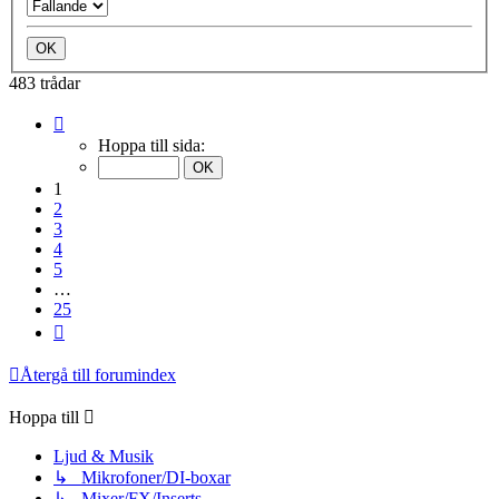
483 trådar
Sida
1
Hoppa till sida:
av
25
1
2
3
4
5
…
25
Nästa
Återgå till forumindex
Hoppa till
Ljud & Musik
↳ Mikrofoner/DI-boxar
↳ Mixer/FX/Inserts