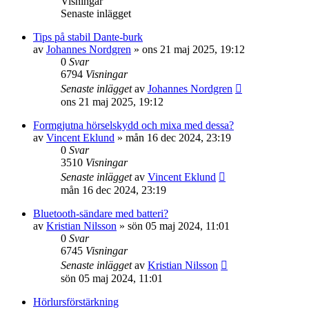
Visningar
Senaste inlägget
Tips på stabil Dante-burk
av
Johannes Nordgren
»
ons 21 maj 2025, 19:12
0
Svar
6794
Visningar
Senaste inlägget
av
Johannes Nordgren
ons 21 maj 2025, 19:12
Formgjutna hörselskydd och mixa med dessa?
av
Vincent Eklund
»
mån 16 dec 2024, 23:19
0
Svar
3510
Visningar
Senaste inlägget
av
Vincent Eklund
mån 16 dec 2024, 23:19
Bluetooth-sändare med batteri?
av
Kristian Nilsson
»
sön 05 maj 2024, 11:01
0
Svar
6745
Visningar
Senaste inlägget
av
Kristian Nilsson
sön 05 maj 2024, 11:01
Hörlursförstärkning