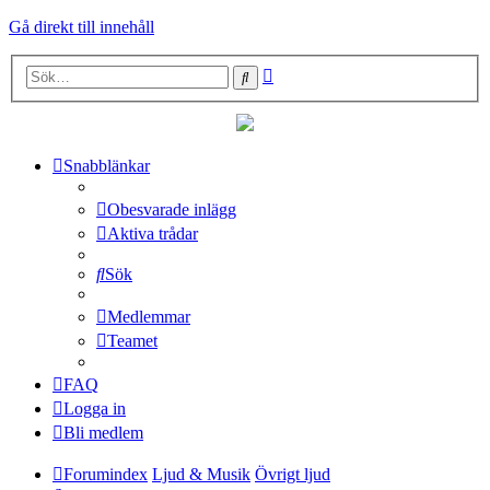
Gå direkt till innehåll
Avancerad
Sök
sökning
Snabblänkar
Obesvarade inlägg
Aktiva trådar
Sök
Medlemmar
Teamet
FAQ
Logga in
Bli medlem
Forumindex
Ljud & Musik
Övrigt ljud