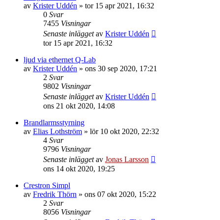
av
Krister Uddén
»
tor 15 apr 2021, 16:32
0
Svar
7455
Visningar
Senaste inlägget
av
Krister Uddén
tor 15 apr 2021, 16:32
ljud via ethernet Q-Lab
av
Krister Uddén
»
ons 30 sep 2020, 17:21
2
Svar
9802
Visningar
Senaste inlägget
av
Krister Uddén
ons 21 okt 2020, 14:08
Brandlarmsstyrning
av
Elias Lothström
»
lör 10 okt 2020, 22:32
4
Svar
9796
Visningar
Senaste inlägget
av
Jonas Larsson
ons 14 okt 2020, 19:25
Crestron Simpl
av
Fredrik Thörn
»
ons 07 okt 2020, 15:22
2
Svar
8056
Visningar