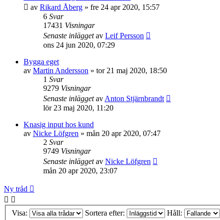
av
Rikard Åberg
»
fre 24 apr 2020, 15:57
6
Svar
17431
Visningar
Senaste inlägget
av
Leif Persson
ons 24 jun 2020, 07:29
Bygga eget
av
Martin Andersson
»
tor 21 maj 2020, 18:50
1
Svar
9279
Visningar
Senaste inlägget
av
Anton Stjärnbrandt
lör 23 maj 2020, 11:20
Knasig input hos kund
av
Nicke Löfgren
»
mån 20 apr 2020, 07:47
2
Svar
9749
Visningar
Senaste inlägget
av
Nicke Löfgren
mån 20 apr 2020, 23:07
Ny tråd
Visa:
Sortera efter:
Håll: