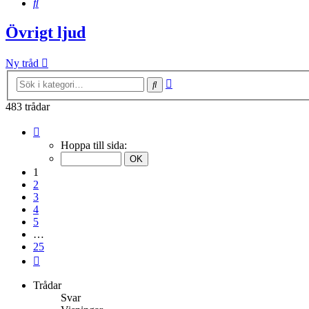
Sök
Övrigt ljud
Ny tråd
Avancerad
Sök
sökning
483 trådar
Sida
1
Hoppa till sida:
av
25
1
2
3
4
5
…
25
Nästa
Trådar
Svar