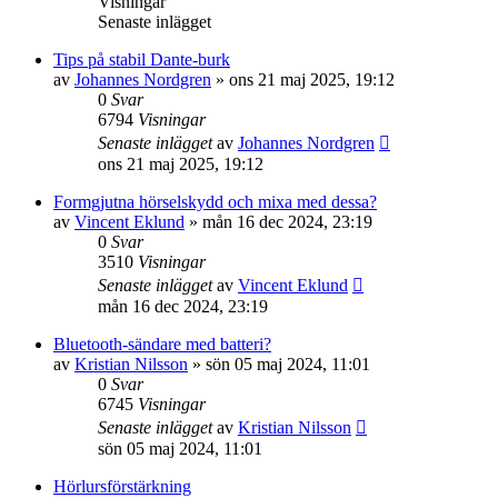
Visningar
Senaste inlägget
Tips på stabil Dante-burk
av
Johannes Nordgren
»
ons 21 maj 2025, 19:12
0
Svar
6794
Visningar
Senaste inlägget
av
Johannes Nordgren
ons 21 maj 2025, 19:12
Formgjutna hörselskydd och mixa med dessa?
av
Vincent Eklund
»
mån 16 dec 2024, 23:19
0
Svar
3510
Visningar
Senaste inlägget
av
Vincent Eklund
mån 16 dec 2024, 23:19
Bluetooth-sändare med batteri?
av
Kristian Nilsson
»
sön 05 maj 2024, 11:01
0
Svar
6745
Visningar
Senaste inlägget
av
Kristian Nilsson
sön 05 maj 2024, 11:01
Hörlursförstärkning