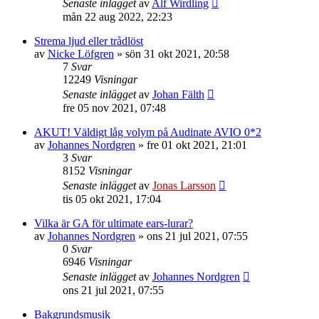
Senaste inlägget
av
Alf Wirdling
mån 22 aug 2022, 22:23
Strema ljud eller trådlöst
av
Nicke Löfgren
»
sön 31 okt 2021, 20:58
7
Svar
12249
Visningar
Senaste inlägget
av
Johan Fälth
fre 05 nov 2021, 07:48
AKUT! Väldigt låg volym på Audinate AVIO 0*2
av
Johannes Nordgren
»
fre 01 okt 2021, 21:01
3
Svar
8152
Visningar
Senaste inlägget
av
Jonas Larsson
tis 05 okt 2021, 17:04
Vilka är GA för ultimate ears-lurar?
av
Johannes Nordgren
»
ons 21 jul 2021, 07:55
0
Svar
6946
Visningar
Senaste inlägget
av
Johannes Nordgren
ons 21 jul 2021, 07:55
Bakgrundsmusik