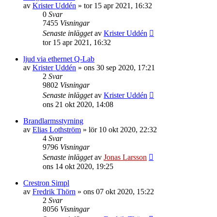
av
Krister Uddén
»
tor 15 apr 2021, 16:32
0
Svar
7455
Visningar
Senaste inlägget
av
Krister Uddén
tor 15 apr 2021, 16:32
ljud via ethernet Q-Lab
av
Krister Uddén
»
ons 30 sep 2020, 17:21
2
Svar
9802
Visningar
Senaste inlägget
av
Krister Uddén
ons 21 okt 2020, 14:08
Brandlarmsstyrning
av
Elias Lothström
»
lör 10 okt 2020, 22:32
4
Svar
9796
Visningar
Senaste inlägget
av
Jonas Larsson
ons 14 okt 2020, 19:25
Crestron Simpl
av
Fredrik Thörn
»
ons 07 okt 2020, 15:22
2
Svar
8056
Visningar