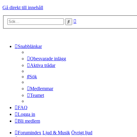
Gå direkt till innehåll
Avancerad
Sök
sökning
Snabblänkar
Obesvarade inlägg
Aktiva trådar
Sök
Medlemmar
Teamet
FAQ
Logga in
Bli medlem
Forumindex
Ljud & Musik
Övrigt ljud