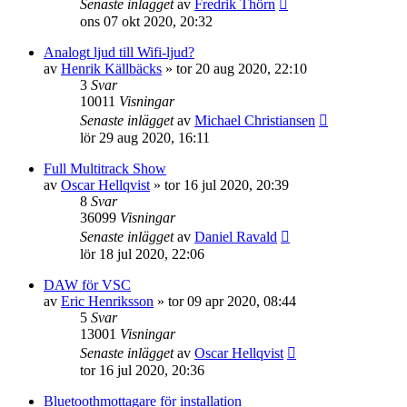
Senaste inlägget
av
Fredrik Thörn
ons 07 okt 2020, 20:32
Analogt ljud till Wifi-ljud?
av
Henrik Källbäcks
»
tor 20 aug 2020, 22:10
3
Svar
10011
Visningar
Senaste inlägget
av
Michael Christiansen
lör 29 aug 2020, 16:11
Full Multitrack Show
av
Oscar Hellqvist
»
tor 16 jul 2020, 20:39
8
Svar
36099
Visningar
Senaste inlägget
av
Daniel Ravald
lör 18 jul 2020, 22:06
DAW för VSC
av
Eric Henriksson
»
tor 09 apr 2020, 08:44
5
Svar
13001
Visningar
Senaste inlägget
av
Oscar Hellqvist
tor 16 jul 2020, 20:36
Bluetoothmottagare för installation