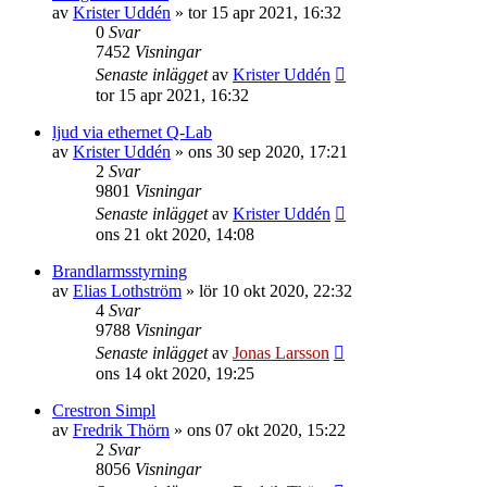
av
Krister Uddén
»
tor 15 apr 2021, 16:32
0
Svar
7452
Visningar
Senaste inlägget
av
Krister Uddén
tor 15 apr 2021, 16:32
ljud via ethernet Q-Lab
av
Krister Uddén
»
ons 30 sep 2020, 17:21
2
Svar
9801
Visningar
Senaste inlägget
av
Krister Uddén
ons 21 okt 2020, 14:08
Brandlarmsstyrning
av
Elias Lothström
»
lör 10 okt 2020, 22:32
4
Svar
9788
Visningar
Senaste inlägget
av
Jonas Larsson
ons 14 okt 2020, 19:25
Crestron Simpl
av
Fredrik Thörn
»
ons 07 okt 2020, 15:22
2
Svar
8056
Visningar