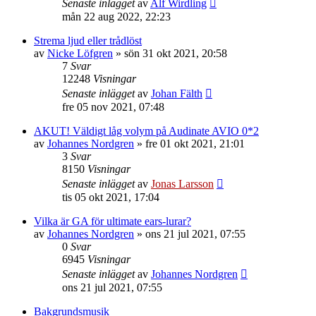
Senaste inlägget
av
Alf Wirdling
mån 22 aug 2022, 22:23
Strema ljud eller trådlöst
av
Nicke Löfgren
»
sön 31 okt 2021, 20:58
7
Svar
12248
Visningar
Senaste inlägget
av
Johan Fälth
fre 05 nov 2021, 07:48
AKUT! Väldigt låg volym på Audinate AVIO 0*2
av
Johannes Nordgren
»
fre 01 okt 2021, 21:01
3
Svar
8150
Visningar
Senaste inlägget
av
Jonas Larsson
tis 05 okt 2021, 17:04
Vilka är GA för ultimate ears-lurar?
av
Johannes Nordgren
»
ons 21 jul 2021, 07:55
0
Svar
6945
Visningar
Senaste inlägget
av
Johannes Nordgren
ons 21 jul 2021, 07:55
Bakgrundsmusik