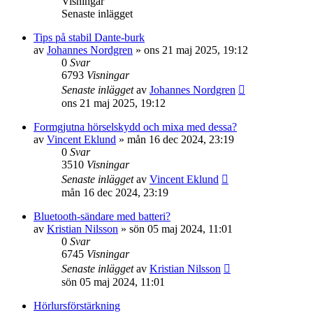
Visningar
Senaste inlägget
Tips på stabil Dante-burk
av
Johannes Nordgren
»
ons 21 maj 2025, 19:12
0
Svar
6793
Visningar
Senaste inlägget
av
Johannes Nordgren
ons 21 maj 2025, 19:12
Formgjutna hörselskydd och mixa med dessa?
av
Vincent Eklund
»
mån 16 dec 2024, 23:19
0
Svar
3510
Visningar
Senaste inlägget
av
Vincent Eklund
mån 16 dec 2024, 23:19
Bluetooth-sändare med batteri?
av
Kristian Nilsson
»
sön 05 maj 2024, 11:01
0
Svar
6745
Visningar
Senaste inlägget
av
Kristian Nilsson
sön 05 maj 2024, 11:01
Hörlursförstärkning