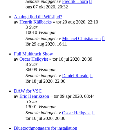
Senaste inlägget
av
Fredrik Thörn
ons 07 okt 2020, 20:32
Analogt ljud till Wifi-ljud?
av
Henrik Källbäcks
»
tor 20 aug 2020, 22:10
3
Svar
10010
Visningar
Senaste inlägget
av
Michael Christiansen
lör 29 aug 2020, 16:11
Full Multitrack Show
av
Oscar Hellqvist
»
tor 16 jul 2020, 20:39
8
Svar
36099
Visningar
Senaste inlägget
av
Daniel Ravald
lör 18 jul 2020, 22:06
DAW för VSC
av
Eric Henriksson
»
tor 09 apr 2020, 08:44
5
Svar
13001
Visningar
Senaste inlägget
av
Oscar Hellqvist
tor 16 jul 2020, 20:36
Bluetoothmottagare för installation