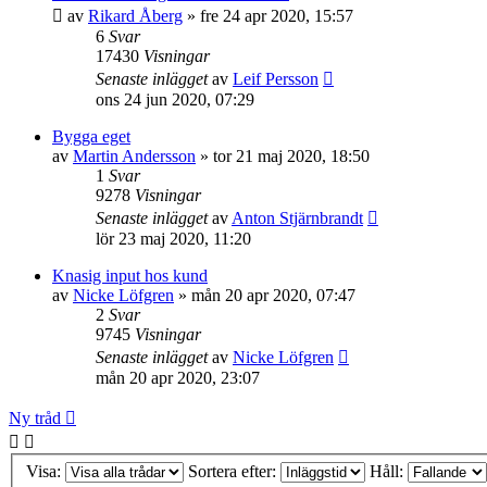
av
Rikard Åberg
»
fre 24 apr 2020, 15:57
6
Svar
17430
Visningar
Senaste inlägget
av
Leif Persson
ons 24 jun 2020, 07:29
Bygga eget
av
Martin Andersson
»
tor 21 maj 2020, 18:50
1
Svar
9278
Visningar
Senaste inlägget
av
Anton Stjärnbrandt
lör 23 maj 2020, 11:20
Knasig input hos kund
av
Nicke Löfgren
»
mån 20 apr 2020, 07:47
2
Svar
9745
Visningar
Senaste inlägget
av
Nicke Löfgren
mån 20 apr 2020, 23:07
Ny tråd
Visa:
Sortera efter:
Håll: