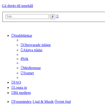
Gå direkt till innehåll
Avancerad
Sök
sökning
Snabblänkar
Obesvarade inlägg
Aktiva trådar
Sök
Medlemmar
Teamet
FAQ
Logga in
Bli medlem
Forumindex
Ljud & Musik
Övrigt ljud