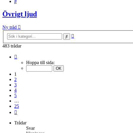
Sök
Övrigt ljud
Ny tråd
Avancerad
Sök
sökning
483 trådar
Sida
1
Hoppa till sida:
av
25
1
2
3
4
5
…
25
Nästa
Trådar
Svar