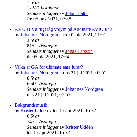
7
Svar
12249
Visningar
Senaste inlägget
av
Johan Fälth
fre 05 nov 2021, 07:48
AKUT! Väldigt låg volym på Audinate AVIO 0*2
av
Johannes Nordgren
»
fre 01 okt 2021, 21:01
3
Svar
8152
Visningar
Senaste inlägget
av
Jonas Larsson
tis 05 okt 2021, 17:04
Vilka är GA för ultimate ears-lurar?
av
Johannes Nordgren
»
ons 21 jul 2021, 07:55
0
Svar
6947
Visningar
Senaste inlägget
av
Johannes Nordgren
ons 21 jul 2021, 07:55
Bakgrundsmusik
av
Krister Uddén
»
tor 15 apr 2021, 16:32
0
Svar
7455
Visningar
Senaste inlägget
av
Krister Uddén
tor 15 apr 2021, 16:32