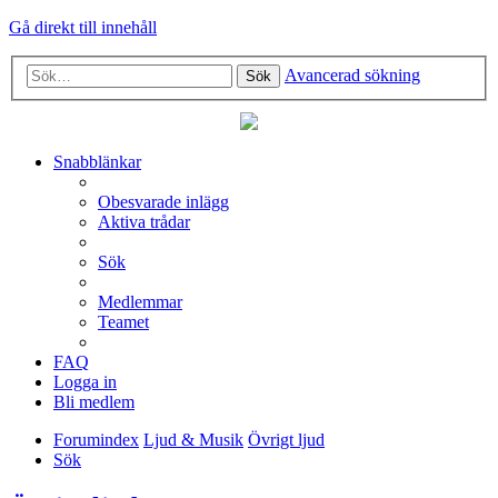
Gå direkt till innehåll
Avancerad sökning
Sök
Snabblänkar
Obesvarade inlägg
Aktiva trådar
Sök
Medlemmar
Teamet
FAQ
Logga in
Bli medlem
Forumindex
Ljud & Musik
Övrigt ljud
Sök