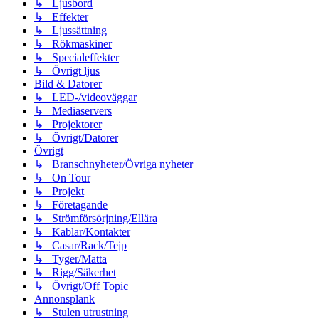
↳ Ljusbord
↳ Effekter
↳ Ljussättning
↳ Rökmaskiner
↳ Specialeffekter
↳ Övrigt ljus
Bild & Datorer
↳ LED-/videoväggar
↳ Mediaservers
↳ Projektorer
↳ Övrigt/Datorer
Övrigt
↳ Branschnyheter/Övriga nyheter
↳ On Tour
↳ Projekt
↳ Företagande
↳ Strömförsörjning/Ellära
↳ Kablar/Kontakter
↳ Casar/Rack/Tejp
↳ Tyger/Matta
↳ Rigg/Säkerhet
↳ Övrigt/Off Topic
Annonsplank
↳ Stulen utrustning