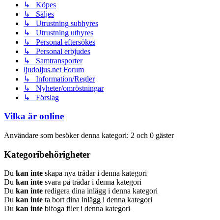
↳ Köpes
↳ Säljes
↳ Utrustning subhyres
↳ Utrustning uthyres
↳ Personal eftersökes
↳ Personal erbjudes
↳ Samtransporter
ljudoljus.net Forum
↳ Information/Regler
↳ Nyheter/omröstningar
↳ Förslag
Vilka är online
Användare som besöker denna kategori: 2 och 0 gäster
Kategoribehörigheter
Du
kan inte
skapa nya trådar i denna kategori
Du
kan inte
svara på trådar i denna kategori
Du
kan inte
redigera dina inlägg i denna kategori
Du
kan inte
ta bort dina inlägg i denna kategori
Du
kan inte
bifoga filer i denna kategori