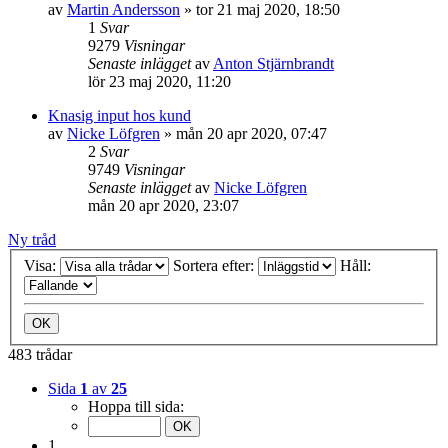
av
Martin Andersson
»
tor 21 maj 2020, 18:50
1
Svar
9279
Visningar
Senaste inlägget
av
Anton Stjärnbrandt
lör 23 maj 2020, 11:20
Knasig input hos kund
av
Nicke Löfgren
»
mån 20 apr 2020, 07:47
2
Svar
9749
Visningar
Senaste inlägget
av
Nicke Löfgren
mån 20 apr 2020, 23:07
Ny tråd
Visa:
Sortera efter:
Håll:
483 trådar
Sida
1
av
25
Hoppa till sida:
1