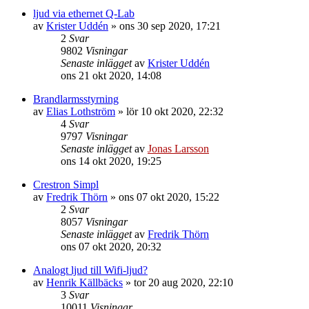
ljud via ethernet Q-Lab
av
Krister Uddén
»
ons 30 sep 2020, 17:21
2
Svar
9802
Visningar
Senaste inlägget
av
Krister Uddén
ons 21 okt 2020, 14:08
Brandlarmsstyrning
av
Elias Lothström
»
lör 10 okt 2020, 22:32
4
Svar
9797
Visningar
Senaste inlägget
av
Jonas Larsson
ons 14 okt 2020, 19:25
Crestron Simpl
av
Fredrik Thörn
»
ons 07 okt 2020, 15:22
2
Svar
8057
Visningar
Senaste inlägget
av
Fredrik Thörn
ons 07 okt 2020, 20:32
Analogt ljud till Wifi-ljud?
av
Henrik Källbäcks
»
tor 20 aug 2020, 22:10
3
Svar
10011
Visningar