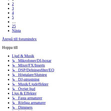
2
3
4
5
…
25
Nästa
Återgå till forumindex
Hoppa till
Ljud & Musik
↳ Mikrofoner/DI-boxar
↳ Mixer/FX/Inserts
↳ DSP/Delningsfilter/EQ
↳ Högtalare/Slutsteg
↳ DJ-utrustning
↳ Musik/Ljudeffekter
↳ Övrigt ljud
Ljus & Effekter
↳ Fasta armaturer
↳ Rörliga armaturer
↳ Dimmers