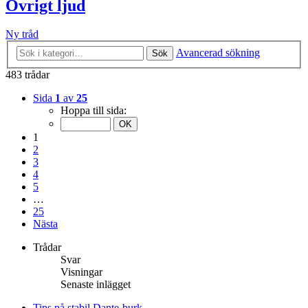
Övrigt ljud
Ny tråd
Avancerad sökning
Sök
483 trådar
Sida
1
av
25
Hoppa till sida:
1
2
3
4
5
…
25
Nästa
Trådar
Svar
Visningar
Senaste inlägget
Tips på stabil Dante-burk