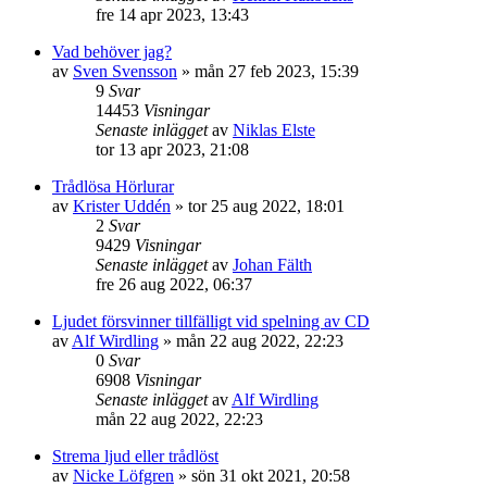
fre 14 apr 2023, 13:43
Vad behöver jag?
av
Sven Svensson
»
mån 27 feb 2023, 15:39
9
Svar
14453
Visningar
Senaste inlägget
av
Niklas Elste
tor 13 apr 2023, 21:08
Trådlösa Hörlurar
av
Krister Uddén
»
tor 25 aug 2022, 18:01
2
Svar
9429
Visningar
Senaste inlägget
av
Johan Fälth
fre 26 aug 2022, 06:37
Ljudet försvinner tillfälligt vid spelning av CD
av
Alf Wirdling
»
mån 22 aug 2022, 22:23
0
Svar
6908
Visningar
Senaste inlägget
av
Alf Wirdling
mån 22 aug 2022, 22:23
Strema ljud eller trådlöst
av
Nicke Löfgren
»
sön 31 okt 2021, 20:58