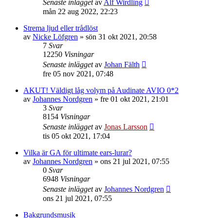
Senaste inlägget
av
Alf Wirdling
mån 22 aug 2022, 22:23
Strema ljud eller trådlöst
av
Nicke Löfgren
»
sön 31 okt 2021, 20:58
7
Svar
12250
Visningar
Senaste inlägget
av
Johan Fälth
fre 05 nov 2021, 07:48
AKUT! Väldigt låg volym på Audinate AVIO 0*2
av
Johannes Nordgren
»
fre 01 okt 2021, 21:01
3
Svar
8154
Visningar
Senaste inlägget
av
Jonas Larsson
tis 05 okt 2021, 17:04
Vilka är GA för ultimate ears-lurar?
av
Johannes Nordgren
»
ons 21 jul 2021, 07:55
0
Svar
6948
Visningar
Senaste inlägget
av
Johannes Nordgren
ons 21 jul 2021, 07:55
Bakgrundsmusik