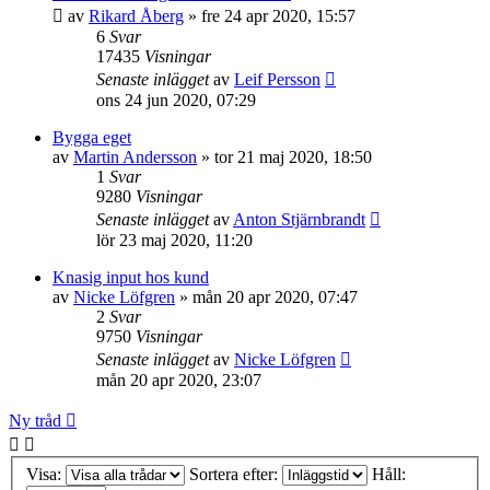
av
Rikard Åberg
»
fre 24 apr 2020, 15:57
6
Svar
17435
Visningar
Senaste inlägget
av
Leif Persson
ons 24 jun 2020, 07:29
Bygga eget
av
Martin Andersson
»
tor 21 maj 2020, 18:50
1
Svar
9280
Visningar
Senaste inlägget
av
Anton Stjärnbrandt
lör 23 maj 2020, 11:20
Knasig input hos kund
av
Nicke Löfgren
»
mån 20 apr 2020, 07:47
2
Svar
9750
Visningar
Senaste inlägget
av
Nicke Löfgren
mån 20 apr 2020, 23:07
Ny tråd
Visa:
Sortera efter:
Håll: