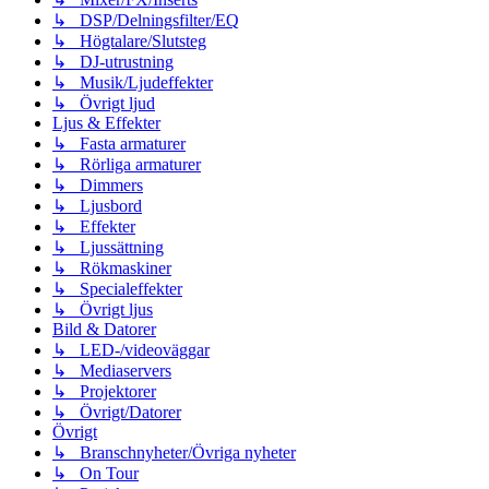
↳ DSP/Delningsfilter/EQ
↳ Högtalare/Slutsteg
↳ DJ-utrustning
↳ Musik/Ljudeffekter
↳ Övrigt ljud
Ljus & Effekter
↳ Fasta armaturer
↳ Rörliga armaturer
↳ Dimmers
↳ Ljusbord
↳ Effekter
↳ Ljussättning
↳ Rökmaskiner
↳ Specialeffekter
↳ Övrigt ljus
Bild & Datorer
↳ LED-/videoväggar
↳ Mediaservers
↳ Projektorer
↳ Övrigt/Datorer
Övrigt
↳ Branschnyheter/Övriga nyheter
↳ On Tour