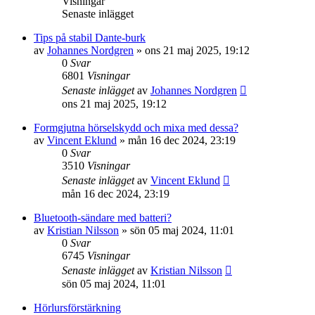
Visningar
Senaste inlägget
Tips på stabil Dante-burk
av
Johannes Nordgren
»
ons 21 maj 2025, 19:12
0
Svar
6801
Visningar
Senaste inlägget
av
Johannes Nordgren
ons 21 maj 2025, 19:12
Formgjutna hörselskydd och mixa med dessa?
av
Vincent Eklund
»
mån 16 dec 2024, 23:19
0
Svar
3510
Visningar
Senaste inlägget
av
Vincent Eklund
mån 16 dec 2024, 23:19
Bluetooth-sändare med batteri?
av
Kristian Nilsson
»
sön 05 maj 2024, 11:01
0
Svar
6745
Visningar
Senaste inlägget
av
Kristian Nilsson
sön 05 maj 2024, 11:01
Hörlursförstärkning