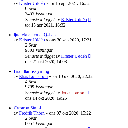
av
Krister Uddén
»
tor 15 apr 2021, 16:32
0
Svar
7455
Visningar
Senaste inlägget
av
Krister Uddén
tor 15 apr 2021, 16:32
ljud via ethernet Q-Lab
av
Krister Uddén
»
ons 30 sep 2020, 17:21
2
Svar
9803
Visningar
Senaste inlägget
av
Krister Uddén
ons 21 okt 2020, 14:08
Brandlarmsstyrning
av
Elias Lothström
»
lör 10 okt 2020, 22:32
4
Svar
9799
Visningar
Senaste inlägget
av
Jonas Larsson
ons 14 okt 2020, 19:25
Crestron Simpl
av
Fredrik Thörn
»
ons 07 okt 2020, 15:22
2
Svar
8057
Visningar