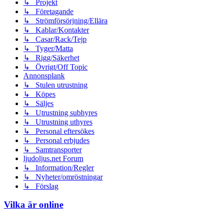
↳ Projekt
↳ Företagande
↳ Strömförsörjning/Ellära
↳ Kablar/Kontakter
↳ Casar/Rack/Tejp
↳ Tyger/Matta
↳ Rigg/Säkerhet
↳ Övrigt/Off Topic
Annonsplank
↳ Stulen utrustning
↳ Köpes
↳ Säljes
↳ Utrustning subhyres
↳ Utrustning uthyres
↳ Personal eftersökes
↳ Personal erbjudes
↳ Samtransporter
ljudoljus.net Forum
↳ Information/Regler
↳ Nyheter/omröstningar
↳ Förslag
Vilka är online