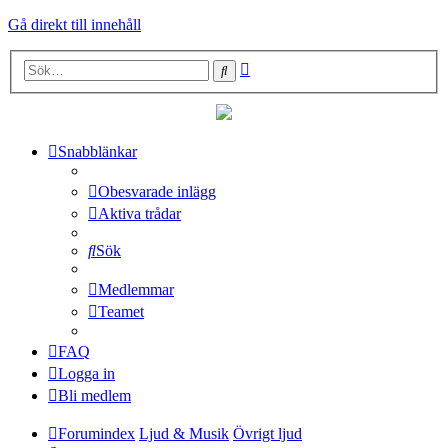
Gå direkt till innehåll
Avancerad
Sök
sökning
Snabblänkar
Obesvarade inlägg
Aktiva trådar
Sök
Medlemmar
Teamet
FAQ
Logga in
Bli medlem
Forumindex
Ljud & Musik
Övrigt ljud