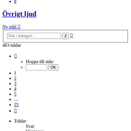
Sök
Övrigt ljud
Ny tråd
Avancerad
Sök
sökning
483 trådar
Sida
1
Hoppa till sida:
av
25
1
2
3
4
5
…
25
Nästa
Trådar
Svar