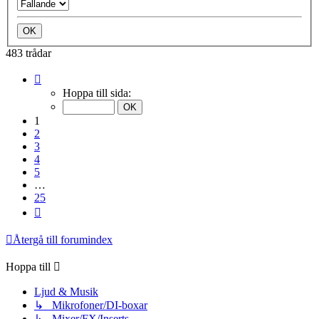
483 trådar
Sida
1
Hoppa till sida:
av
25
1
2
3
4
5
…
25
Nästa
Återgå till forumindex
Hoppa till
Ljud & Musik
↳ Mikrofoner/DI-boxar
↳ Mixer/FX/Inserts