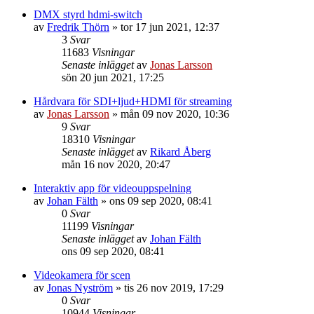
DMX styrd hdmi-switch
av
Fredrik Thörn
»
tor 17 jun 2021, 12:37
3
Svar
11683
Visningar
Senaste inlägget
av
Jonas Larsson
sön 20 jun 2021, 17:25
Hårdvara för SDI+ljud+HDMI för streaming
av
Jonas Larsson
»
mån 09 nov 2020, 10:36
9
Svar
18310
Visningar
Senaste inlägget
av
Rikard Åberg
mån 16 nov 2020, 20:47
Interaktiv app för videouppspelning
av
Johan Fälth
»
ons 09 sep 2020, 08:41
0
Svar
11199
Visningar
Senaste inlägget
av
Johan Fälth
ons 09 sep 2020, 08:41
Videokamera för scen
av
Jonas Nyström
»
tis 26 nov 2019, 17:29
0
Svar
10944
Visningar