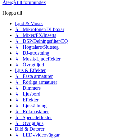
Återgå till forumindex
Hoppa till
Ljud & Musik
↳ Mikrofoner/DI-boxar
↳ Mixer/FX/Inserts
↳ DSP/Delningsfilter/EQ
↳ Högtalare/Slutsteg
↳ DJ-utrustning
↳ Musik/Ljudeffekter
↳ Övrigt ljud
Ljus & Effekter
↳ Fasta armaturer
↳ Rörliga armaturer
↳ Dimmers
↳ Ljusbord
↳ Effekter
↳ Ljussättning
↳ Rökmaskiner
↳ Specialeffekter
↳ Övrigt ljus
Bild & Datorer
↳ LED-/videoväggar