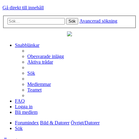
Gå direkt till innehåll
Avancerad sökning
Sök
Snabblänkar
Obesvarade inlägg
Aktiva trådar
Sök
Medlemmar
Teamet
FAQ
Logga in
Bli medlem
Forumindex
Bild & Datorer
Övrigt/Datorer
Sök