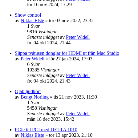
lör 16 nov 2024, 17:29
Show control
av
Niklas Elste
»
tor 03 nov 2022, 23:32
1
Svar
9816
Visningar
Senaste inlägget
av
Peter Widell
fre 04 okt 2024, 21:44
Slippa tvåtusen donglar för HDMI ut från Mac Studio
av
Peter Widell
»
lör 27 jan 2024, 17:03
6
Svar
10385
Visningar
Senaste inlägget
av
Peter Widell
fre 04 okt 2024, 21:43
Qlab ljudkort
av
Bengt Norling
»
tis 21 nov 2023, 11:39
1
Svar
5458
Visningar
Senaste inlägget
av
Peter Widell
mån 18 dec 2023, 15:42
PCIe till PCI med DELTA 1010
av
Niklas Elste
»
tor 13 apr 2023, 21:10