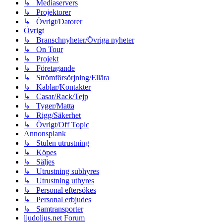
↳ Mediaservers
↳ Projektorer
↳ Övrigt/Datorer
Övrigt
↳ Branschnyheter/Övriga nyheter
↳ On Tour
↳ Projekt
↳ Företagande
↳ Strömförsörjning/Ellära
↳ Kablar/Kontakter
↳ Casar/Rack/Tejp
↳ Tyger/Matta
↳ Rigg/Säkerhet
↳ Övrigt/Off Topic
Annonsplank
↳ Stulen utrustning
↳ Köpes
↳ Säljes
↳ Utrustning subhyres
↳ Utrustning uthyres
↳ Personal eftersökes
↳ Personal erbjudes
↳ Samtransporter
ljudoljus.net Forum