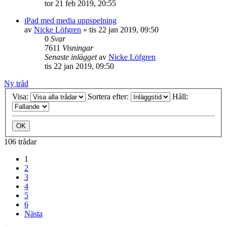
tor 21 feb 2019, 20:55
iPad med media uppspelning
av
Nicke Löfgren
»
tis 22 jan 2019, 09:50
0
Svar
7611
Visningar
Senaste inlägget
av
Nicke Löfgren
tis 22 jan 2019, 09:50
Ny tråd
Visa:
Sortera efter:
Håll:
106 trådar
1
2
3
4
5
6
Nästa