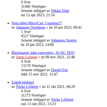
0
Svar
11466
Visningar
Senaste inlägget
av
Niklas Elste
tor 13 apr 2023, 21:10
Vem säljer MicroCue 3 numera??
av
Johannes Nordgren
»
tis 10 jan 2023, 09:41
1
Svar
9527
Visningar
Senaste inlägget
av
Johannes Tegern
tis 10 jan 2023, 14:06
Blackmagic mini converters, 3G/6G SDI?
av
Jonas Larsson
»
tis 09 nov 2021, 22:48
4
Svar
13170
Visningar
Senaste inlägget
av
David Oxe
mån 15 nov 2021, 11:47
Enkelt bildspel
av
Nicke Löfgren
»
tis 12 okt 2021, 08:29
4
Svar
11273
Visningar
Senaste inlägget
av
Nicke Löfgren
ons 13 okt 2021, 15:23