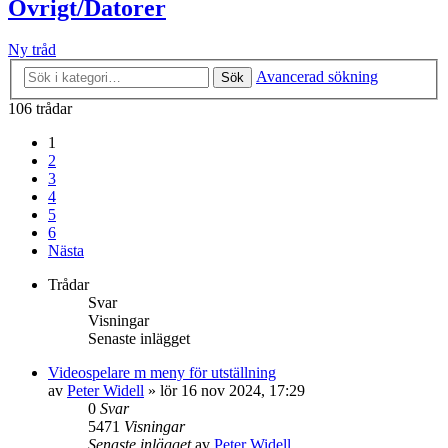
Övrigt/Datorer
Ny tråd
Avancerad sökning
Sök
106 trådar
1
2
3
4
5
6
Nästa
Trådar
Svar
Visningar
Senaste inlägget
Videospelare m meny för utställning
av
Peter Widell
»
lör 16 nov 2024, 17:29
0
Svar
5471
Visningar
Senaste inlägget
av
Peter Widell