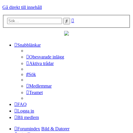
Gå direkt till innehåll
Avancerad
Sök
sökning
Snabblänkar
Obesvarade inlägg
Aktiva trådar
Sök
Medlemmar
Teamet
FAQ
Logga in
Bli medlem
Forumindex
Bild & Datorer