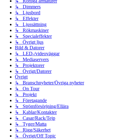
↳ Rörliga armaturer
↳ Dimmers
↳ Ljusbord
↳ Effekter
↳ Ljussättning
↳ Rökmaskiner
↳ Specialeffekter
↳ Övrigt ljus
Bild & Datorer
↳ LED-/videoväggar
↳ Mediaservers
↳ Projektorer
↳ Övrigt/Datorer
Övrigt
↳ Branschnyheter/Övriga nyheter
↳ On Tour
↳ Projekt
↳ Företagande
↳ Strömförsörjning/Ellära
↳ Kablar/Kontakter
↳ Casar/Rack/Tejp
↳ Tyger/Matta
↳ Rigg/Säkerhet
↳ Övrigt/Off Topic