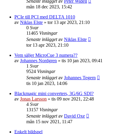
Senaste inlägget
av
Peter Widell
mån 18 dec 2023, 15:42
PCIe till PCI med DELTA 1010
av
Niklas Elste
»
tor 13 apr 2023, 21:10
0
Svar
11465
Visningar
Senaste inlägget
av
Niklas Elste
tor 13 apr 2023, 21:10
Vem säljer MicroCue 3 numera??
av
Johannes Nordgren
»
tis 10 jan 2023, 09:41
1
Svar
9524
Visningar
Senaste inlägget
av
Johannes Tegern
tis 10 jan 2023, 14:06
Blackmagic mini converters, 3G/6G SDI?
av
Jonas Larsson
»
tis 09 nov 2021, 22:48
4
Svar
13157
Visningar
Senaste inlägget
av
David Oxe
mån 15 nov 2021, 11:47
Enkelt bildspel