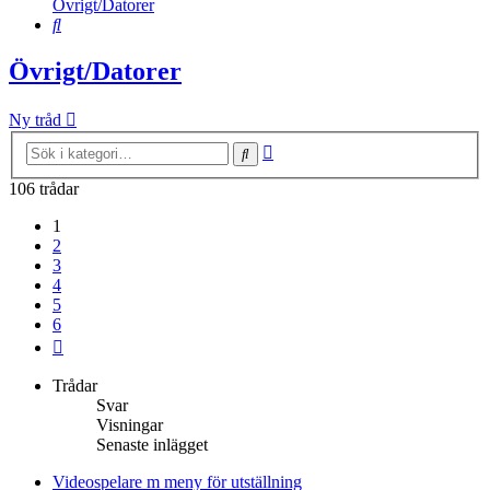
Övrigt/Datorer
Sök
Övrigt/Datorer
Ny tråd
Avancerad
Sök
sökning
106 trådar
1
2
3
4
5
6
Nästa
Trådar
Svar
Visningar
Senaste inlägget
Videospelare m meny för utställning