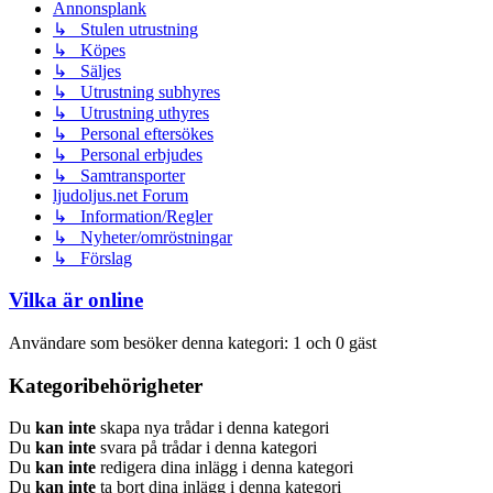
Annonsplank
↳ Stulen utrustning
↳ Köpes
↳ Säljes
↳ Utrustning subhyres
↳ Utrustning uthyres
↳ Personal eftersökes
↳ Personal erbjudes
↳ Samtransporter
ljudoljus.net Forum
↳ Information/Regler
↳ Nyheter/omröstningar
↳ Förslag
Vilka är online
Användare som besöker denna kategori: 1 och 0 gäst
Kategoribehörigheter
Du
kan inte
skapa nya trådar i denna kategori
Du
kan inte
svara på trådar i denna kategori
Du
kan inte
redigera dina inlägg i denna kategori
Du
kan inte
ta bort dina inlägg i denna kategori