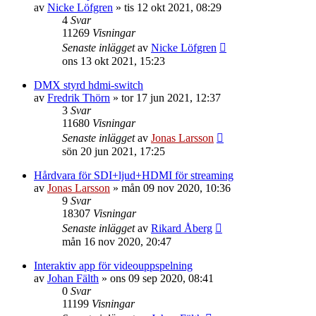
av
Nicke Löfgren
»
tis 12 okt 2021, 08:29
4
Svar
11269
Visningar
Senaste inlägget
av
Nicke Löfgren
ons 13 okt 2021, 15:23
DMX styrd hdmi-switch
av
Fredrik Thörn
»
tor 17 jun 2021, 12:37
3
Svar
11680
Visningar
Senaste inlägget
av
Jonas Larsson
sön 20 jun 2021, 17:25
Hårdvara för SDI+ljud+HDMI för streaming
av
Jonas Larsson
»
mån 09 nov 2020, 10:36
9
Svar
18307
Visningar
Senaste inlägget
av
Rikard Åberg
mån 16 nov 2020, 20:47
Interaktiv app för videouppspelning
av
Johan Fälth
»
ons 09 sep 2020, 08:41
0
Svar
11199
Visningar