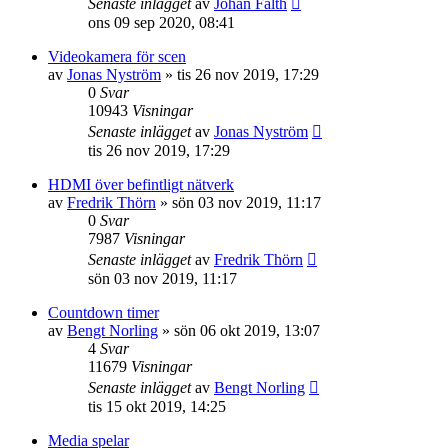
Senaste inlägget
av
Johan Fälth
ons 09 sep 2020, 08:41
Videokamera för scen
av
Jonas Nyström
»
tis 26 nov 2019, 17:29
0
Svar
10943
Visningar
Senaste inlägget
av
Jonas Nyström
tis 26 nov 2019, 17:29
HDMI över befintligt nätverk
av
Fredrik Thörn
»
sön 03 nov 2019, 11:17
0
Svar
7987
Visningar
Senaste inlägget
av
Fredrik Thörn
sön 03 nov 2019, 11:17
Countdown timer
av
Bengt Norling
»
sön 06 okt 2019, 13:07
4
Svar
11679
Visningar
Senaste inlägget
av
Bengt Norling
tis 15 okt 2019, 14:25
Media spelar