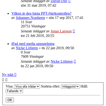
Senaste inlägget
av
David Oxe
sön 31 mar 2019, 07:42
Vilken är den bästa PPT-fjärrkontrollen?
av
Johannes Nordgren
»
sön 17 sep 2017, 17:41
11
Svar
20751
Visningar
Senaste inlägget
av
Jonas Larsson
tor 21 feb 2019, 20:55
iPad med media uppspelning
av
Nicke Löfgren
»
tis 22 jan 2019, 09:50
0
Svar
7609
Visningar
Senaste inlägget
av
Nicke Löfgren
tis 22 jan 2019, 09:50
Ny tråd
Visa:
Sortera efter:
Håll: