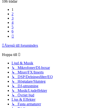
106 trådar
1
2
3
4
5
6
Nästa
Återgå till forumindex
Hoppa till
Ljud & Musik
↳ Mikrofoner/DI-boxar
↳ Mixer/FX/Inserts
↳ DSP/Delningsfilter/EQ
↳ Högtalare/Slutsteg
↳ DJ-utrustning
↳ Musik/Ljudeffekter
↳ Övrigt ljud
Ljus & Effekter
↳ Fasta armaturer