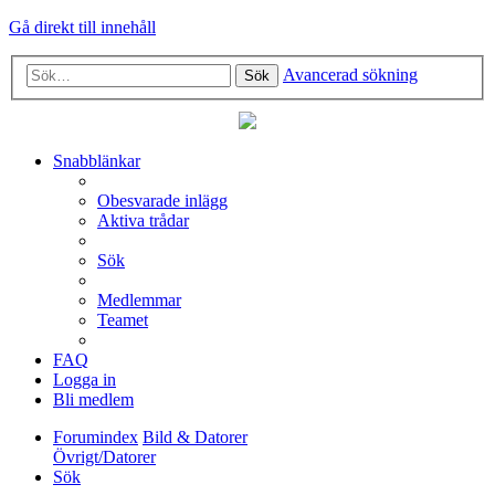
Gå direkt till innehåll
Avancerad sökning
Sök
Snabblänkar
Obesvarade inlägg
Aktiva trådar
Sök
Medlemmar
Teamet
FAQ
Logga in
Bli medlem
Forumindex
Bild & Datorer
Övrigt/Datorer
Sök