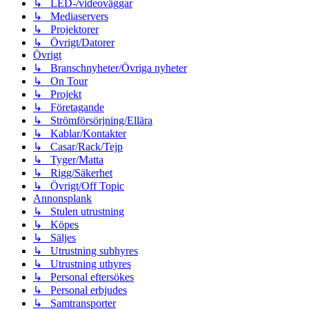
↳ LED-/videoväggar
↳ Mediaservers
↳ Projektorer
↳ Övrigt/Datorer
Övrigt
↳ Branschnyheter/Övriga nyheter
↳ On Tour
↳ Projekt
↳ Företagande
↳ Strömförsörjning/Ellära
↳ Kablar/Kontakter
↳ Casar/Rack/Tejp
↳ Tyger/Matta
↳ Rigg/Säkerhet
↳ Övrigt/Off Topic
Annonsplank
↳ Stulen utrustning
↳ Köpes
↳ Säljes
↳ Utrustning subhyres
↳ Utrustning uthyres
↳ Personal eftersökes
↳ Personal erbjudes
↳ Samtransporter