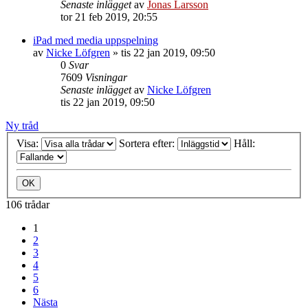
Senaste inlägget
av
Jonas Larsson
tor 21 feb 2019, 20:55
iPad med media uppspelning
av
Nicke Löfgren
»
tis 22 jan 2019, 09:50
0
Svar
7609
Visningar
Senaste inlägget
av
Nicke Löfgren
tis 22 jan 2019, 09:50
Ny tråd
Visa:
Sortera efter:
Håll:
106 trådar
1
2
3
4
5
6
Nästa