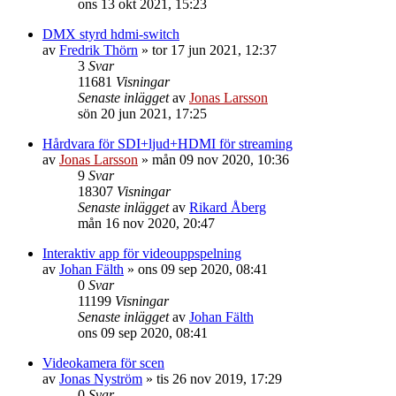
ons 13 okt 2021, 15:23
DMX styrd hdmi-switch
av
Fredrik Thörn
»
tor 17 jun 2021, 12:37
3
Svar
11681
Visningar
Senaste inlägget
av
Jonas Larsson
sön 20 jun 2021, 17:25
Hårdvara för SDI+ljud+HDMI för streaming
av
Jonas Larsson
»
mån 09 nov 2020, 10:36
9
Svar
18307
Visningar
Senaste inlägget
av
Rikard Åberg
mån 16 nov 2020, 20:47
Interaktiv app för videouppspelning
av
Johan Fälth
»
ons 09 sep 2020, 08:41
0
Svar
11199
Visningar
Senaste inlägget
av
Johan Fälth
ons 09 sep 2020, 08:41
Videokamera för scen
av
Jonas Nyström
»
tis 26 nov 2019, 17:29
0
Svar