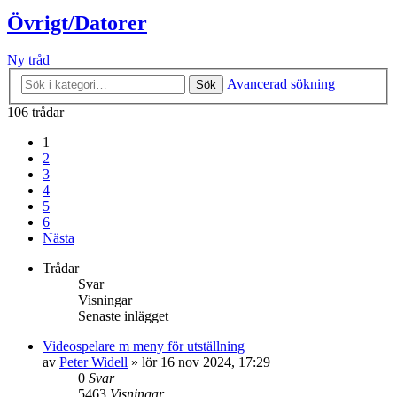
Övrigt/Datorer
Ny tråd
Avancerad sökning
Sök
106 trådar
1
2
3
4
5
6
Nästa
Trådar
Svar
Visningar
Senaste inlägget
Videospelare m meny för utställning
av
Peter Widell
»
lör 16 nov 2024, 17:29
0
Svar
5463
Visningar