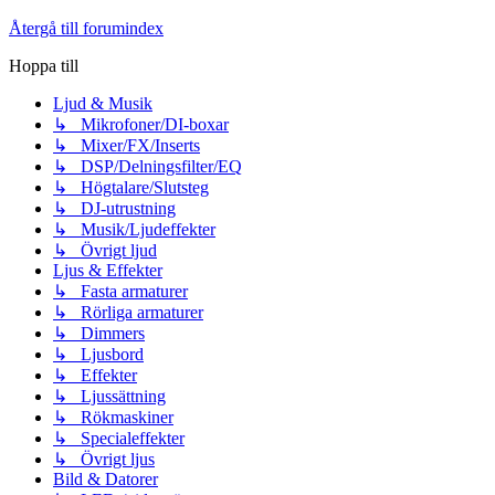
Återgå till forumindex
Hoppa till
Ljud & Musik
↳ Mikrofoner/DI-boxar
↳ Mixer/FX/Inserts
↳ DSP/Delningsfilter/EQ
↳ Högtalare/Slutsteg
↳ DJ-utrustning
↳ Musik/Ljudeffekter
↳ Övrigt ljud
Ljus & Effekter
↳ Fasta armaturer
↳ Rörliga armaturer
↳ Dimmers
↳ Ljusbord
↳ Effekter
↳ Ljussättning
↳ Rökmaskiner
↳ Specialeffekter
↳ Övrigt ljus
Bild & Datorer