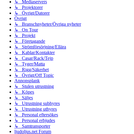
↳ Mediaservers
↳ Projektorer
↳ Övrigt/Datorer
Övrigt
↳ Branschnyheter/Övriga nyheter
↳ On Tour
↳ Projekt
↳ Företagande
↳ Strömförsörjning/Ellära
↳ Kablar/Kontakter
↳ Casar/Rack/Tejp
↳ Tyger/Matta
↳ Rigg/Säkerhet
↳ Övrigt/Off Topic
Annonsplank
↳ Stulen utrustning
↳ Köpes
↳ Säljes
↳ Utrustning subhyres
↳ Utrustning uthyres
↳ Personal eftersökes
↳ Personal erbjudes
↳ Samtransporter
ljudoljus.net Forum