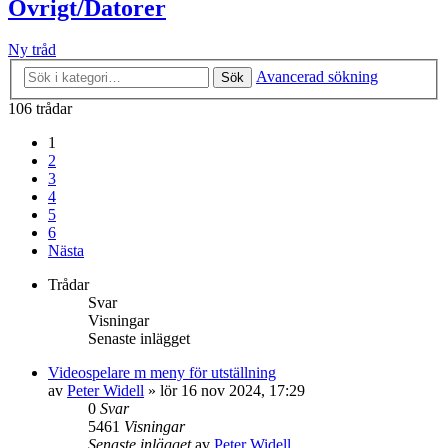
Övrigt/Datorer
Ny tråd
Avancerad sökning
Sök
106 trådar
1
2
3
4
5
6
Nästa
Trådar
Svar
Visningar
Senaste inlägget
Videospelare m meny för utställning
av
Peter Widell
»
lör 16 nov 2024, 17:29
0
Svar
5461
Visningar
Senaste inlägget
av
Peter Widell