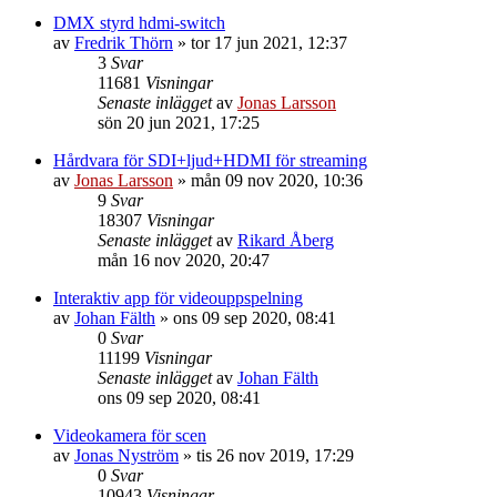
DMX styrd hdmi-switch
av
Fredrik Thörn
»
tor 17 jun 2021, 12:37
3
Svar
11681
Visningar
Senaste inlägget
av
Jonas Larsson
sön 20 jun 2021, 17:25
Hårdvara för SDI+ljud+HDMI för streaming
av
Jonas Larsson
»
mån 09 nov 2020, 10:36
9
Svar
18307
Visningar
Senaste inlägget
av
Rikard Åberg
mån 16 nov 2020, 20:47
Interaktiv app för videouppspelning
av
Johan Fälth
»
ons 09 sep 2020, 08:41
0
Svar
11199
Visningar
Senaste inlägget
av
Johan Fälth
ons 09 sep 2020, 08:41
Videokamera för scen
av
Jonas Nyström
»
tis 26 nov 2019, 17:29
0
Svar
10943
Visningar