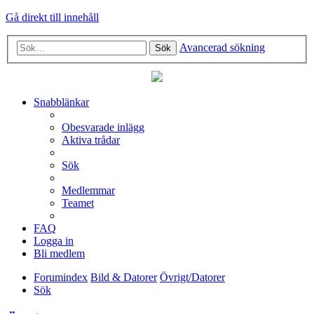
Gå direkt till innehåll
Avancerad sökning
Sök
Snabblänkar
Obesvarade inlägg
Aktiva trådar
Sök
Medlemmar
Teamet
FAQ
Logga in
Bli medlem
Forumindex
Bild & Datorer
Övrigt/Datorer
Sök