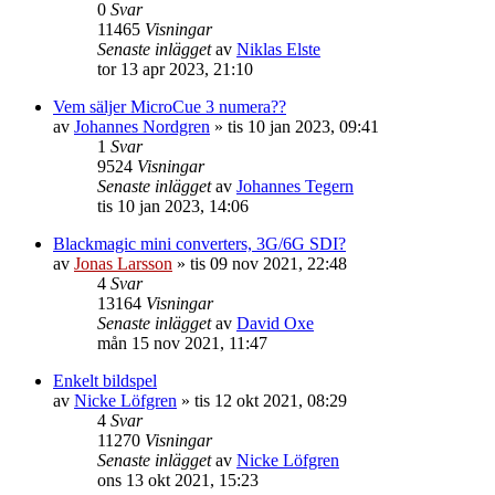
0
Svar
11465
Visningar
Senaste inlägget
av
Niklas Elste
tor 13 apr 2023, 21:10
Vem säljer MicroCue 3 numera??
av
Johannes Nordgren
»
tis 10 jan 2023, 09:41
1
Svar
9524
Visningar
Senaste inlägget
av
Johannes Tegern
tis 10 jan 2023, 14:06
Blackmagic mini converters, 3G/6G SDI?
av
Jonas Larsson
»
tis 09 nov 2021, 22:48
4
Svar
13164
Visningar
Senaste inlägget
av
David Oxe
mån 15 nov 2021, 11:47
Enkelt bildspel
av
Nicke Löfgren
»
tis 12 okt 2021, 08:29
4
Svar
11270
Visningar
Senaste inlägget
av
Nicke Löfgren
ons 13 okt 2021, 15:23