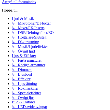
Återgå till forumindex
Hoppa till
Ljud & Musik
↳ Mikrofoner/DI-boxar
↳ Mixer/FX/Inserts
↳ DSP/Delningsfilter/EQ
↳ Högtalare/Slutsteg
↳ DJ-utrustning
↳ Musik/Ljudeffekter
↳ Övrigt ljud
Ljus & Effekter
↳ Fasta armaturer
↳ Rörliga armaturer
↳ Dimmers
↳ Ljusbord
↳ Effekter
↳ Ljussättning
↳ Rökmaskiner
↳ Specialeffekter
↳ Övrigt ljus
Bild & Datorer
↳ LED-/videoväggar