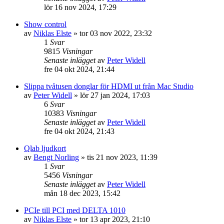
lör 16 nov 2024, 17:29
Show control
av
Niklas Elste
»
tor 03 nov 2022, 23:32
1
Svar
9815
Visningar
Senaste inlägget
av
Peter Widell
fre 04 okt 2024, 21:44
Slippa tvåtusen donglar för HDMI ut från Mac Studio
av
Peter Widell
»
lör 27 jan 2024, 17:03
6
Svar
10383
Visningar
Senaste inlägget
av
Peter Widell
fre 04 okt 2024, 21:43
Qlab ljudkort
av
Bengt Norling
»
tis 21 nov 2023, 11:39
1
Svar
5456
Visningar
Senaste inlägget
av
Peter Widell
mån 18 dec 2023, 15:42
PCIe till PCI med DELTA 1010
av
Niklas Elste
»
tor 13 apr 2023, 21:10