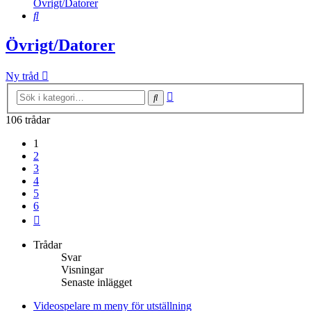
Övrigt/Datorer
Sök
Övrigt/Datorer
Ny tråd
Avancerad
Sök
sökning
106 trådar
1
2
3
4
5
6
Nästa
Trådar
Svar
Visningar
Senaste inlägget
Videospelare m meny för utställning