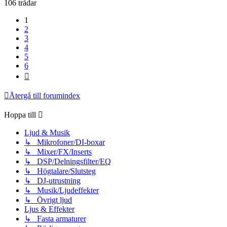
106 trådar
1
2
3
4
5
6
Nästa
Återgå till forumindex
Hoppa till
Ljud & Musik
↳ Mikrofoner/DI-boxar
↳ Mixer/FX/Inserts
↳ DSP/Delningsfilter/EQ
↳ Högtalare/Slutsteg
↳ DJ-utrustning
↳ Musik/Ljudeffekter
↳ Övrigt ljud
Ljus & Effekter
↳ Fasta armaturer