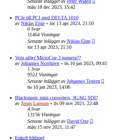
Senaste inlägget
av
Peter Widell
mån 18 dec 2023, 15:42
PCIe till PCI med DELTA 1010
av
Niklas Elste
»
tor 13 apr 2023, 21:10
0
Svar
11464
Visningar
Senaste inlägget
av
Niklas Elste
tor 13 apr 2023, 21:10
Vem säljer MicroCue 3 numera??
av
Johannes Nordgren
»
tis 10 jan 2023, 09:41
1
Svar
9522
Visningar
Senaste inlägget
av
Johannes Tegern
tis 10 jan 2023, 14:06
Blackmagic mini converters, 3G/6G SDI?
av
Jonas Larsson
»
tis 09 nov 2021, 22:48
4
Svar
13156
Visningar
Senaste inlägget
av
David Oxe
mån 15 nov 2021, 11:47
Enkelt bildspel