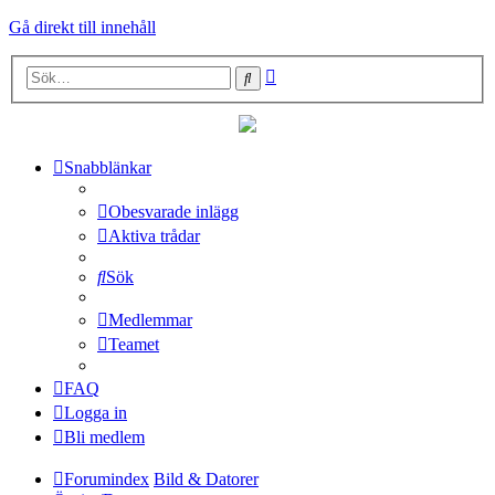
Gå direkt till innehåll
Avancerad
Sök
sökning
Snabblänkar
Obesvarade inlägg
Aktiva trådar
Sök
Medlemmar
Teamet
FAQ
Logga in
Bli medlem
Forumindex
Bild & Datorer