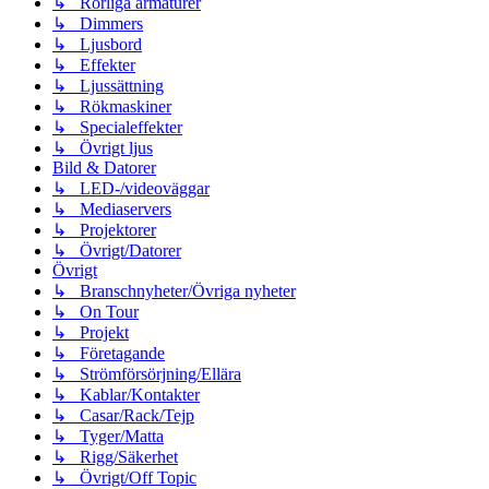
↳ Rörliga armaturer
↳ Dimmers
↳ Ljusbord
↳ Effekter
↳ Ljussättning
↳ Rökmaskiner
↳ Specialeffekter
↳ Övrigt ljus
Bild & Datorer
↳ LED-/videoväggar
↳ Mediaservers
↳ Projektorer
↳ Övrigt/Datorer
Övrigt
↳ Branschnyheter/Övriga nyheter
↳ On Tour
↳ Projekt
↳ Företagande
↳ Strömförsörjning/Ellära
↳ Kablar/Kontakter
↳ Casar/Rack/Tejp
↳ Tyger/Matta
↳ Rigg/Säkerhet
↳ Övrigt/Off Topic