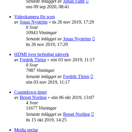
Senaste inlägget
av
Johan Fälth
ons 09 sep 2020, 08:41
Videokamera för scen
av
Jonas Nyström
»
tis 26 nov 2019, 17:29
0
Svar
10943
Visningar
Senaste inlägget
av
Jonas Nyström
tis 26 nov 2019, 17:29
HDMI över befintligt nätverk
av
Fredrik Thörn
»
sön 03 nov 2019, 11:17
0
Svar
7987
Visningar
Senaste inlägget
av
Fredrik Thörn
sön 03 nov 2019, 11:17
Countdown timer
av
Bengt Norling
»
sön 06 okt 2019, 13:07
4
Svar
11677
Visningar
Senaste inlägget
av
Bengt Norling
tis 15 okt 2019, 14:25
Media spelar