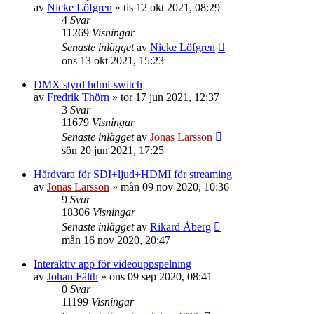
av
Nicke Löfgren
»
tis 12 okt 2021, 08:29
4
Svar
11269
Visningar
Senaste inlägget
av
Nicke Löfgren
ons 13 okt 2021, 15:23
DMX styrd hdmi-switch
av
Fredrik Thörn
»
tor 17 jun 2021, 12:37
3
Svar
11679
Visningar
Senaste inlägget
av
Jonas Larsson
sön 20 jun 2021, 17:25
Hårdvara för SDI+ljud+HDMI för streaming
av
Jonas Larsson
»
mån 09 nov 2020, 10:36
9
Svar
18306
Visningar
Senaste inlägget
av
Rikard Åberg
mån 16 nov 2020, 20:47
Interaktiv app för videouppspelning
av
Johan Fälth
»
ons 09 sep 2020, 08:41
0
Svar
11199
Visningar