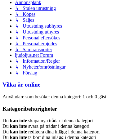
Annonsplank
↳ Stulen utrustning
↳ Köpes
↳ Säljes
↳ Utrustning subhyres
↳ Utrustning uthyres
↳ Personal eftersökes
↳ Personal erbjudes
↳ Samtransporter
ljudoljus.net Forum
↳ Information/Regler
↳ Nyheter/omröstningar
↳ Förslag
Vilka är online
Användare som besöker denna kategori: 1 och 0 gäst
Kategoribehörigheter
Du
kan inte
skapa nya trådar i denna kategori
Du
kan inte
svara på trådar i denna kategori
Du
kan inte
redigera dina inlägg i denna kategori
Du
kan inte
ta bort dina inlägg i denna kategori