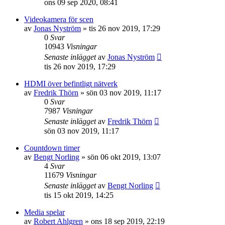
ons 09 sep 2020, 08:41
Videokamera för scen
av
Jonas Nyström
»
tis 26 nov 2019, 17:29
0
Svar
10943
Visningar
Senaste inlägget
av
Jonas Nyström
tis 26 nov 2019, 17:29
HDMI över befintligt nätverk
av
Fredrik Thörn
»
sön 03 nov 2019, 11:17
0
Svar
7987
Visningar
Senaste inlägget
av
Fredrik Thörn
sön 03 nov 2019, 11:17
Countdown timer
av
Bengt Norling
»
sön 06 okt 2019, 13:07
4
Svar
11679
Visningar
Senaste inlägget
av
Bengt Norling
tis 15 okt 2019, 14:25
Media spelar
av
Robert Ahlgren
»
ons 18 sep 2019, 22:19