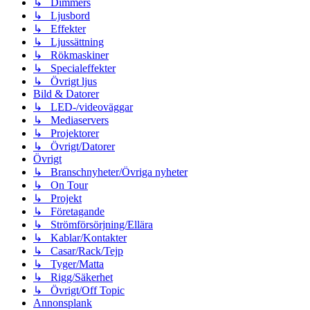
↳ Dimmers
↳ Ljusbord
↳ Effekter
↳ Ljussättning
↳ Rökmaskiner
↳ Specialeffekter
↳ Övrigt ljus
Bild & Datorer
↳ LED-/videoväggar
↳ Mediaservers
↳ Projektorer
↳ Övrigt/Datorer
Övrigt
↳ Branschnyheter/Övriga nyheter
↳ On Tour
↳ Projekt
↳ Företagande
↳ Strömförsörjning/Ellära
↳ Kablar/Kontakter
↳ Casar/Rack/Tejp
↳ Tyger/Matta
↳ Rigg/Säkerhet
↳ Övrigt/Off Topic
Annonsplank