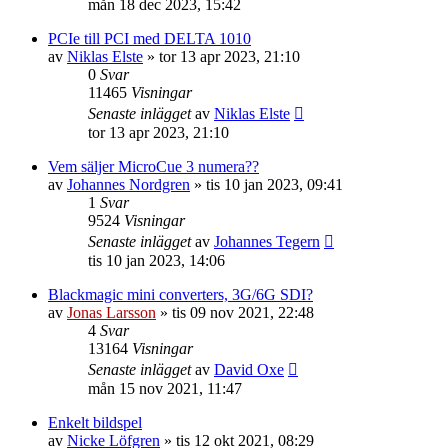
mån 18 dec 2023, 15:42
PCIe till PCI med DELTA 1010
av
Niklas Elste
»
tor 13 apr 2023, 21:10
0
Svar
11465
Visningar
Senaste inlägget
av
Niklas Elste
tor 13 apr 2023, 21:10
Vem säljer MicroCue 3 numera??
av
Johannes Nordgren
»
tis 10 jan 2023, 09:41
1
Svar
9524
Visningar
Senaste inlägget
av
Johannes Tegern
tis 10 jan 2023, 14:06
Blackmagic mini converters, 3G/6G SDI?
av
Jonas Larsson
»
tis 09 nov 2021, 22:48
4
Svar
13164
Visningar
Senaste inlägget
av
David Oxe
mån 15 nov 2021, 11:47
Enkelt bildspel
av
Nicke Löfgren
»
tis 12 okt 2021, 08:29