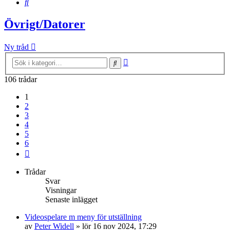
Sök
Övrigt/Datorer
Ny tråd
Avancerad
Sök
sökning
106 trådar
1
2
3
4
5
6
Nästa
Trådar
Svar
Visningar
Senaste inlägget
Videospelare m meny för utställning
av
Peter Widell
»
lör 16 nov 2024, 17:29