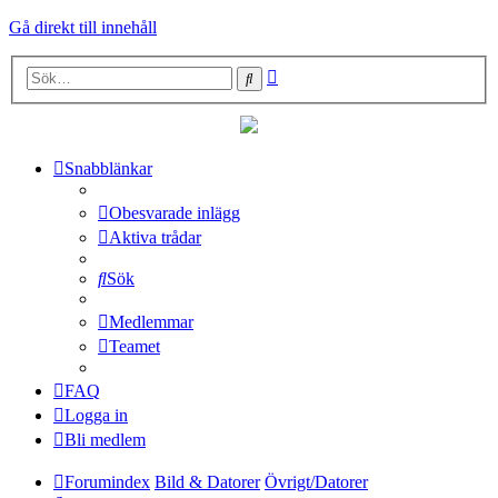
Gå direkt till innehåll
Avancerad
Sök
sökning
Snabblänkar
Obesvarade inlägg
Aktiva trådar
Sök
Medlemmar
Teamet
FAQ
Logga in
Bli medlem
Forumindex
Bild & Datorer
Övrigt/Datorer