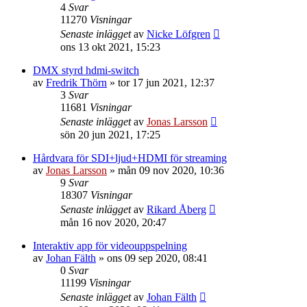
4
Svar
11270
Visningar
Senaste inlägget
av
Nicke Löfgren
ons 13 okt 2021, 15:23
DMX styrd hdmi-switch
av
Fredrik Thörn
»
tor 17 jun 2021, 12:37
3
Svar
11681
Visningar
Senaste inlägget
av
Jonas Larsson
sön 20 jun 2021, 17:25
Hårdvara för SDI+ljud+HDMI för streaming
av
Jonas Larsson
»
mån 09 nov 2020, 10:36
9
Svar
18307
Visningar
Senaste inlägget
av
Rikard Åberg
mån 16 nov 2020, 20:47
Interaktiv app för videouppspelning
av
Johan Fälth
»
ons 09 sep 2020, 08:41
0
Svar
11199
Visningar
Senaste inlägget
av
Johan Fälth