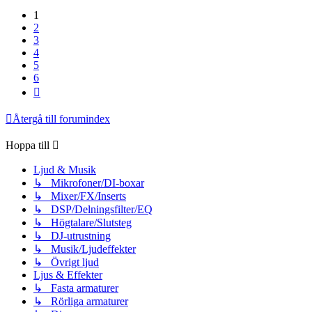
1
2
3
4
5
6
Nästa
Återgå till forumindex
Hoppa till
Ljud & Musik
↳ Mikrofoner/DI-boxar
↳ Mixer/FX/Inserts
↳ DSP/Delningsfilter/EQ
↳ Högtalare/Slutsteg
↳ DJ-utrustning
↳ Musik/Ljudeffekter
↳ Övrigt ljud
Ljus & Effekter
↳ Fasta armaturer
↳ Rörliga armaturer