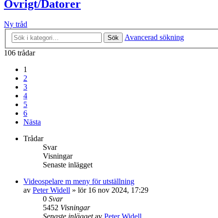
Övrigt/Datorer
Ny tråd
Avancerad sökning
Sök
106 trådar
1
2
3
4
5
6
Nästa
Trådar
Svar
Visningar
Senaste inlägget
Videospelare m meny för utställning
av
Peter Widell
»
lör 16 nov 2024, 17:29
0
Svar
5452
Visningar
Senaste inlägget
av
Peter Widell