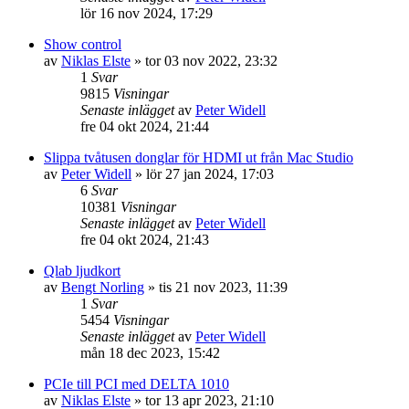
lör 16 nov 2024, 17:29
Show control
av
Niklas Elste
»
tor 03 nov 2022, 23:32
1
Svar
9815
Visningar
Senaste inlägget
av
Peter Widell
fre 04 okt 2024, 21:44
Slippa tvåtusen donglar för HDMI ut från Mac Studio
av
Peter Widell
»
lör 27 jan 2024, 17:03
6
Svar
10381
Visningar
Senaste inlägget
av
Peter Widell
fre 04 okt 2024, 21:43
Qlab ljudkort
av
Bengt Norling
»
tis 21 nov 2023, 11:39
1
Svar
5454
Visningar
Senaste inlägget
av
Peter Widell
mån 18 dec 2023, 15:42
PCIe till PCI med DELTA 1010
av
Niklas Elste
»
tor 13 apr 2023, 21:10