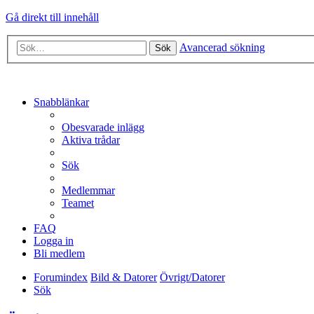
Gå direkt till innehåll
Avancerad sökning
Sök
Snabblänkar
Obesvarade inlägg
Aktiva trådar
Sök
Medlemmar
Teamet
FAQ
Logga in
Bli medlem
Forumindex
Bild & Datorer
Övrigt/Datorer
Sök