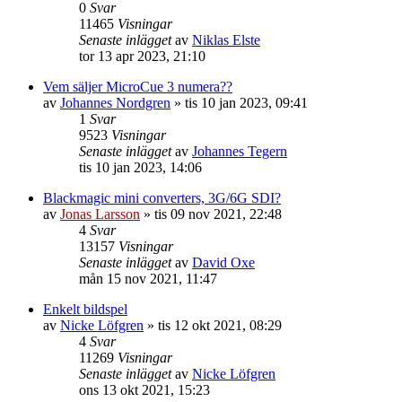
0
Svar
11465
Visningar
Senaste inlägget
av
Niklas Elste
tor 13 apr 2023, 21:10
Vem säljer MicroCue 3 numera??
av
Johannes Nordgren
»
tis 10 jan 2023, 09:41
1
Svar
9523
Visningar
Senaste inlägget
av
Johannes Tegern
tis 10 jan 2023, 14:06
Blackmagic mini converters, 3G/6G SDI?
av
Jonas Larsson
»
tis 09 nov 2021, 22:48
4
Svar
13157
Visningar
Senaste inlägget
av
David Oxe
mån 15 nov 2021, 11:47
Enkelt bildspel
av
Nicke Löfgren
»
tis 12 okt 2021, 08:29
4
Svar
11269
Visningar
Senaste inlägget
av
Nicke Löfgren
ons 13 okt 2021, 15:23