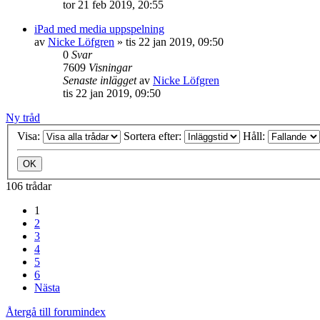
tor 21 feb 2019, 20:55
iPad med media uppspelning
av
Nicke Löfgren
»
tis 22 jan 2019, 09:50
0
Svar
7609
Visningar
Senaste inlägget
av
Nicke Löfgren
tis 22 jan 2019, 09:50
Ny tråd
Visa:
Sortera efter:
Håll:
106 trådar
1
2
3
4
5
6
Nästa
Återgå till forumindex