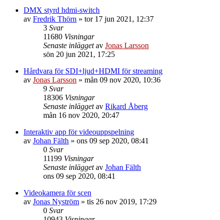
DMX styrd hdmi-switch
av
Fredrik Thörn
»
tor 17 jun 2021, 12:37
3
Svar
11680
Visningar
Senaste inlägget
av
Jonas Larsson
sön 20 jun 2021, 17:25
Hårdvara för SDI+ljud+HDMI för streaming
av
Jonas Larsson
»
mån 09 nov 2020, 10:36
9
Svar
18306
Visningar
Senaste inlägget
av
Rikard Åberg
mån 16 nov 2020, 20:47
Interaktiv app för videouppspelning
av
Johan Fälth
»
ons 09 sep 2020, 08:41
0
Svar
11199
Visningar
Senaste inlägget
av
Johan Fälth
ons 09 sep 2020, 08:41
Videokamera för scen
av
Jonas Nyström
»
tis 26 nov 2019, 17:29
0
Svar
10943
Visningar