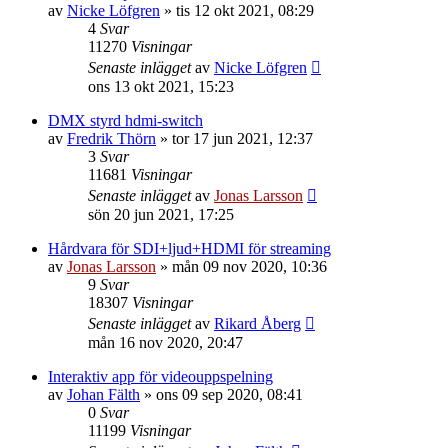
av
Nicke Löfgren
»
tis 12 okt 2021, 08:29
4
Svar
11270
Visningar
Senaste inlägget
av
Nicke Löfgren
ons 13 okt 2021, 15:23
DMX styrd hdmi-switch
av
Fredrik Thörn
»
tor 17 jun 2021, 12:37
3
Svar
11681
Visningar
Senaste inlägget
av
Jonas Larsson
sön 20 jun 2021, 17:25
Hårdvara för SDI+ljud+HDMI för streaming
av
Jonas Larsson
»
mån 09 nov 2020, 10:36
9
Svar
18307
Visningar
Senaste inlägget
av
Rikard Åberg
mån 16 nov 2020, 20:47
Interaktiv app för videouppspelning
av
Johan Fälth
»
ons 09 sep 2020, 08:41
0
Svar
11199
Visningar