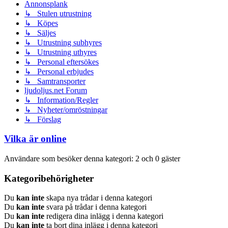
Annonsplank
↳ Stulen utrustning
↳ Köpes
↳ Säljes
↳ Utrustning subhyres
↳ Utrustning uthyres
↳ Personal eftersökes
↳ Personal erbjudes
↳ Samtransporter
ljudoljus.net Forum
↳ Information/Regler
↳ Nyheter/omröstningar
↳ Förslag
Vilka är online
Användare som besöker denna kategori: 2 och 0 gäster
Kategoribehörigheter
Du
kan inte
skapa nya trådar i denna kategori
Du
kan inte
svara på trådar i denna kategori
Du
kan inte
redigera dina inlägg i denna kategori
Du
kan inte
ta bort dina inlägg i denna kategori