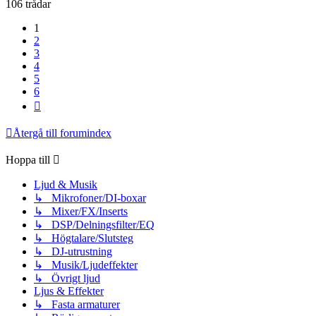
106 trådar
1
2
3
4
5
6
Nästa
Återgå till forumindex
Hoppa till
Ljud & Musik
↳ Mikrofoner/DI-boxar
↳ Mixer/FX/Inserts
↳ DSP/Delningsfilter/EQ
↳ Högtalare/Slutsteg
↳ DJ-utrustning
↳ Musik/Ljudeffekter
↳ Övrigt ljud
Ljus & Effekter
↳ Fasta armaturer