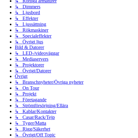
↳ Rörliga armaturer
↳ Dimmers
↳ Ljusbord
↳ Effekter
↳ Ljussättning
↳ Rökmaskiner
↳ Specialeffekter
↳ Övrigt ljus
Bild & Datorer
↳ LED-/videoväggar
↳ Mediaservers
↳ Projektorer
↳ Övrigt/Datorer
Övrigt
↳ Branschnyheter/Övriga nyheter
↳ On Tour
↳ Projekt
↳ Företagande
↳ Strömförsörjning/Ellära
↳ Kablar/Kontakter
↳ Casar/Rack/Tejp
↳ Tyger/Matta
↳ Rigg/Säkerhet
↳ Övrigt/Off Topic