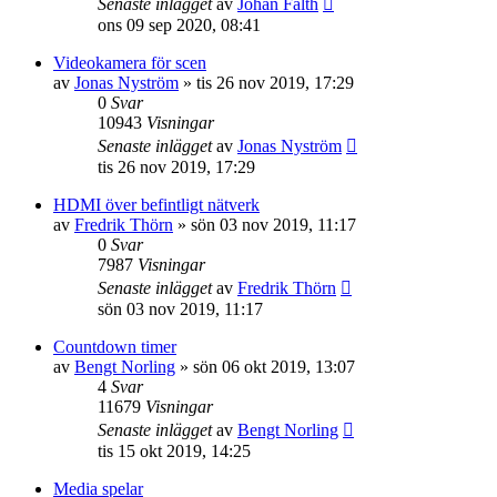
Senaste inlägget
av
Johan Fälth
ons 09 sep 2020, 08:41
Videokamera för scen
av
Jonas Nyström
»
tis 26 nov 2019, 17:29
0
Svar
10943
Visningar
Senaste inlägget
av
Jonas Nyström
tis 26 nov 2019, 17:29
HDMI över befintligt nätverk
av
Fredrik Thörn
»
sön 03 nov 2019, 11:17
0
Svar
7987
Visningar
Senaste inlägget
av
Fredrik Thörn
sön 03 nov 2019, 11:17
Countdown timer
av
Bengt Norling
»
sön 06 okt 2019, 13:07
4
Svar
11679
Visningar
Senaste inlägget
av
Bengt Norling
tis 15 okt 2019, 14:25
Media spelar