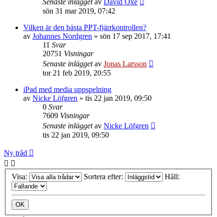
Senaste inlägget
av
David Oxe
sön 31 mar 2019, 07:42
Vilken är den bästa PPT-fjärrkontrollen?
av
Johannes Nordgren
»
sön 17 sep 2017, 17:41
11
Svar
20751
Visningar
Senaste inlägget
av
Jonas Larsson
tor 21 feb 2019, 20:55
iPad med media uppspelning
av
Nicke Löfgren
»
tis 22 jan 2019, 09:50
0
Svar
7609
Visningar
Senaste inlägget
av
Nicke Löfgren
tis 22 jan 2019, 09:50
Ny tråd
Visa:
Sortera efter:
Håll: