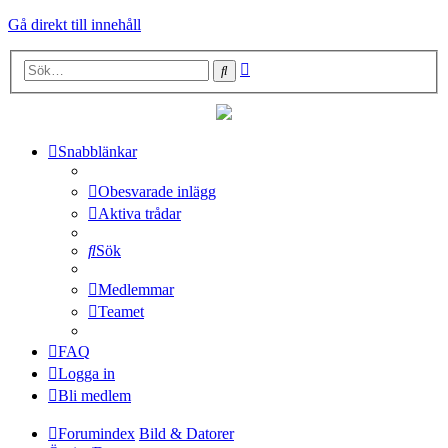
Gå direkt till innehåll
Avancerad
Sök
sökning
Snabblänkar
Obesvarade inlägg
Aktiva trådar
Sök
Medlemmar
Teamet
FAQ
Logga in
Bli medlem
Forumindex
Bild & Datorer