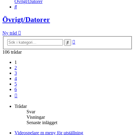
Övrigt/Datorer
Sök
Övrigt/Datorer
Ny tråd
Avancerad
Sök
sökning
106 trådar
1
2
3
4
5
6
Nästa
Trådar
Svar
Visningar
Senaste inlägget
Videospelare m meny för utställning