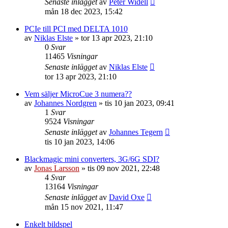
Senaste inlägget
av
Peter Widell
mån 18 dec 2023, 15:42
PCIe till PCI med DELTA 1010
av
Niklas Elste
»
tor 13 apr 2023, 21:10
0
Svar
11465
Visningar
Senaste inlägget
av
Niklas Elste
tor 13 apr 2023, 21:10
Vem säljer MicroCue 3 numera??
av
Johannes Nordgren
»
tis 10 jan 2023, 09:41
1
Svar
9524
Visningar
Senaste inlägget
av
Johannes Tegern
tis 10 jan 2023, 14:06
Blackmagic mini converters, 3G/6G SDI?
av
Jonas Larsson
»
tis 09 nov 2021, 22:48
4
Svar
13164
Visningar
Senaste inlägget
av
David Oxe
mån 15 nov 2021, 11:47
Enkelt bildspel