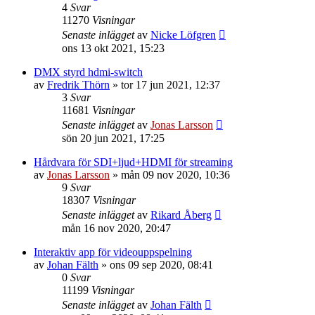
4
Svar
11270
Visningar
Senaste inlägget
av
Nicke Löfgren
ons 13 okt 2021, 15:23
DMX styrd hdmi-switch
av
Fredrik Thörn
»
tor 17 jun 2021, 12:37
3
Svar
11681
Visningar
Senaste inlägget
av
Jonas Larsson
sön 20 jun 2021, 17:25
Hårdvara för SDI+ljud+HDMI för streaming
av
Jonas Larsson
»
mån 09 nov 2020, 10:36
9
Svar
18307
Visningar
Senaste inlägget
av
Rikard Åberg
mån 16 nov 2020, 20:47
Interaktiv app för videouppspelning
av
Johan Fälth
»
ons 09 sep 2020, 08:41
0
Svar
11199
Visningar
Senaste inlägget
av
Johan Fälth