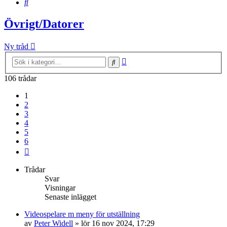
Sök
Övrigt/Datorer
Ny tråd
Avancerad
Sök
sökning
106 trådar
1
2
3
4
5
6
Nästa
Trådar
Svar
Visningar
Senaste inlägget
Videospelare m meny för utställning
av
Peter Widell
»
lör 16 nov 2024, 17:29