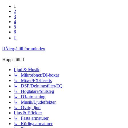
1
2
3
4
5
6
Nästa
Återgå till forumindex
Hoppa till
Ljud & Musik
↳ Mikrofoner/DI-boxar
↳ Mixer/FX/Inserts
↳ DSP/Delningsfilter/EQ
↳ Högtalare/Slutsteg
↳ DJ-utrustning
↳ Musik/Ljudeffekter
↳ Övrigt ljud
Ljus & Effekter
↳ Fasta armaturer
↳ Rörliga armaturer