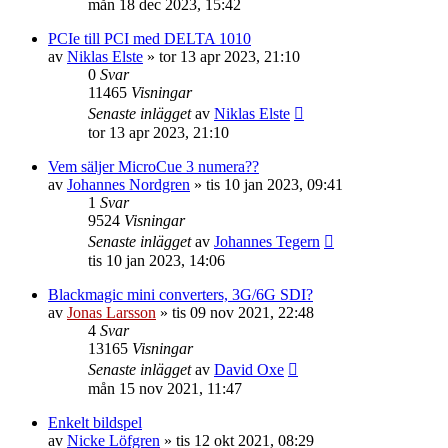
mån 18 dec 2023, 15:42
PCIe till PCI med DELTA 1010
av
Niklas Elste
»
tor 13 apr 2023, 21:10
0
Svar
11465
Visningar
Senaste inlägget
av
Niklas Elste
tor 13 apr 2023, 21:10
Vem säljer MicroCue 3 numera??
av
Johannes Nordgren
»
tis 10 jan 2023, 09:41
1
Svar
9524
Visningar
Senaste inlägget
av
Johannes Tegern
tis 10 jan 2023, 14:06
Blackmagic mini converters, 3G/6G SDI?
av
Jonas Larsson
»
tis 09 nov 2021, 22:48
4
Svar
13165
Visningar
Senaste inlägget
av
David Oxe
mån 15 nov 2021, 11:47
Enkelt bildspel
av
Nicke Löfgren
»
tis 12 okt 2021, 08:29