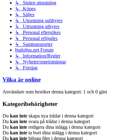
↳ Stulen utrustning
↳ Köpes
↳ Säljes
↳ Utrustning subhyres
↳ Utrustning uthyres
↳ Personal eftersökes
↳ Personal erbjudes
↳ Samtransporter
ljudoljus.net Forum
↳ Information/Regler
↳ Nyheter/omröstningar
↳ Förslag
Vilka är online
Användare som besöker denna kategori: 1 och 0 gäst
Kategoribehörigheter
Du
kan inte
skapa nya trådar i denna kategori
Du
kan inte
svara på trådar i denna kategori
Du
kan inte
redigera dina inlägg i denna kategori
Du
kan inte
ta bort dina inlägg i denna kategori
Du
kan inte
bifoga filer i denna kategori