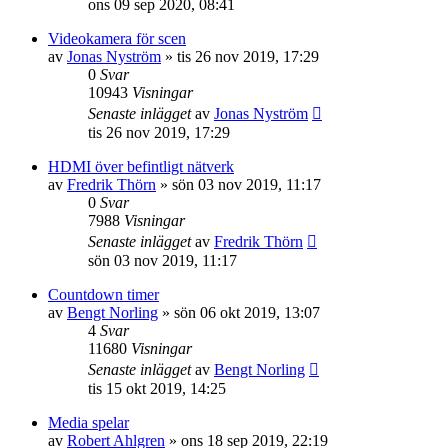
ons 09 sep 2020, 08:41
Videokamera för scen
av
Jonas Nyström
»
tis 26 nov 2019, 17:29
0
Svar
10943
Visningar
Senaste inlägget
av
Jonas Nyström
tis 26 nov 2019, 17:29
HDMI över befintligt nätverk
av
Fredrik Thörn
»
sön 03 nov 2019, 11:17
0
Svar
7988
Visningar
Senaste inlägget
av
Fredrik Thörn
sön 03 nov 2019, 11:17
Countdown timer
av
Bengt Norling
»
sön 06 okt 2019, 13:07
4
Svar
11680
Visningar
Senaste inlägget
av
Bengt Norling
tis 15 okt 2019, 14:25
Media spelar
av
Robert Ahlgren
»
ons 18 sep 2019, 22:19