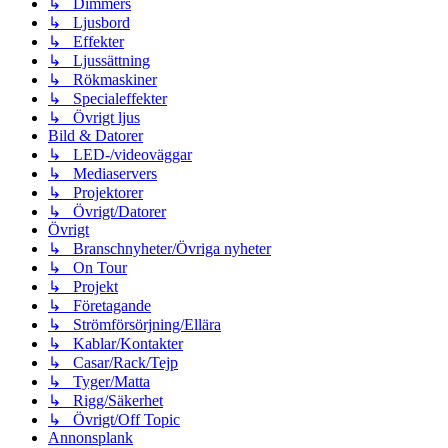
↳ Dimmers
↳ Ljusbord
↳ Effekter
↳ Ljussättning
↳ Rökmaskiner
↳ Specialeffekter
↳ Övrigt ljus
Bild & Datorer
↳ LED-/videoväggar
↳ Mediaservers
↳ Projektorer
↳ Övrigt/Datorer
Övrigt
↳ Branschnyheter/Övriga nyheter
↳ On Tour
↳ Projekt
↳ Företagande
↳ Strömförsörjning/Ellära
↳ Kablar/Kontakter
↳ Casar/Rack/Tejp
↳ Tyger/Matta
↳ Rigg/Säkerhet
↳ Övrigt/Off Topic
Annonsplank