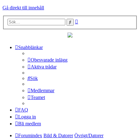
Gå direkt till innehåll
Avancerad
Sök
sökning
Snabblänkar
Obesvarade inlägg
Aktiva trådar
Sök
Medlemmar
Teamet
FAQ
Logga in
Bli medlem
Forumindex
Bild & Datorer
Övrigt/Datorer