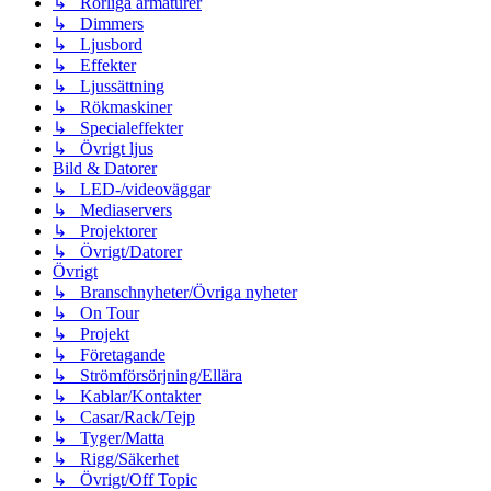
↳ Rörliga armaturer
↳ Dimmers
↳ Ljusbord
↳ Effekter
↳ Ljussättning
↳ Rökmaskiner
↳ Specialeffekter
↳ Övrigt ljus
Bild & Datorer
↳ LED-/videoväggar
↳ Mediaservers
↳ Projektorer
↳ Övrigt/Datorer
Övrigt
↳ Branschnyheter/Övriga nyheter
↳ On Tour
↳ Projekt
↳ Företagande
↳ Strömförsörjning/Ellära
↳ Kablar/Kontakter
↳ Casar/Rack/Tejp
↳ Tyger/Matta
↳ Rigg/Säkerhet
↳ Övrigt/Off Topic