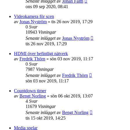
Senaste inlägget
av
Johan Fälth
ons 09 sep 2020, 08:41
Videokamera för scen
av
Jonas Nyström
»
tis 26 nov 2019, 17:29
0
Svar
10943
Visningar
Senaste inlägget
av
Jonas Nyström
tis 26 nov 2019, 17:29
HDMI över befintligt nätverk
av
Fredrik Thörn
»
sön 03 nov 2019, 11:17
0
Svar
7987
Visningar
Senaste inlägget
av
Fredrik Thörn
sön 03 nov 2019, 11:17
Countdown timer
av
Bengt Norling
»
sön 06 okt 2019, 13:07
4
Svar
11679
Visningar
Senaste inlägget
av
Bengt Norling
tis 15 okt 2019, 14:25
Media spelar