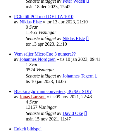
Senaste inlägget
av
Peter Widell
mån 18 dec 2023, 15:42
PCIe till PCI med DELTA 1010
av
Niklas Elste
»
tor 13 apr 2023, 21:10
0
Svar
11465
Visningar
Senaste inlägget
av
Niklas Elste
tor 13 apr 2023, 21:10
Vem säljer MicroCue 3 numera??
av
Johannes Nordgren
»
tis 10 jan 2023, 09:41
1
Svar
9524
Visningar
Senaste inlägget
av
Johannes Tegern
tis 10 jan 2023, 14:06
Blackmagic mini converters, 3G/6G SDI?
av
Jonas Larsson
»
tis 09 nov 2021, 22:48
4
Svar
13157
Visningar
Senaste inlägget
av
David Oxe
mån 15 nov 2021, 11:47
Enkelt bildspel