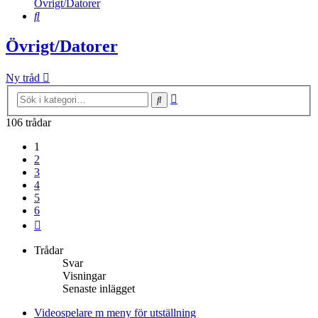
Övrigt/Datorer
Sök
Övrigt/Datorer
Ny tråd
Avancerad
Sök
sökning
106 trådar
1
2
3
4
5
6
Nästa
Trådar
Svar
Visningar
Senaste inlägget
Videospelare m meny för utställning