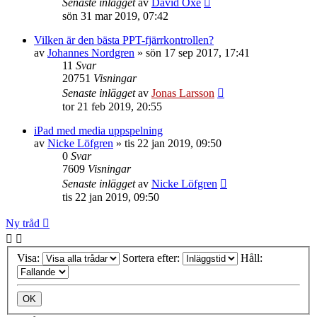
Senaste inlägget
av
David Oxe
sön 31 mar 2019, 07:42
Vilken är den bästa PPT-fjärrkontrollen?
av
Johannes Nordgren
»
sön 17 sep 2017, 17:41
11
Svar
20751
Visningar
Senaste inlägget
av
Jonas Larsson
tor 21 feb 2019, 20:55
iPad med media uppspelning
av
Nicke Löfgren
»
tis 22 jan 2019, 09:50
0
Svar
7609
Visningar
Senaste inlägget
av
Nicke Löfgren
tis 22 jan 2019, 09:50
Ny tråd
Visa:
Sortera efter:
Håll: