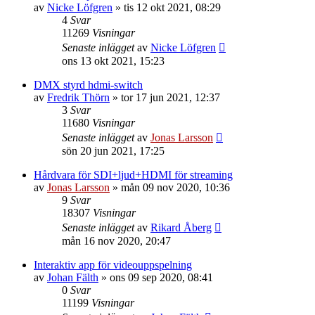
av
Nicke Löfgren
»
tis 12 okt 2021, 08:29
4
Svar
11269
Visningar
Senaste inlägget
av
Nicke Löfgren
ons 13 okt 2021, 15:23
DMX styrd hdmi-switch
av
Fredrik Thörn
»
tor 17 jun 2021, 12:37
3
Svar
11680
Visningar
Senaste inlägget
av
Jonas Larsson
sön 20 jun 2021, 17:25
Hårdvara för SDI+ljud+HDMI för streaming
av
Jonas Larsson
»
mån 09 nov 2020, 10:36
9
Svar
18307
Visningar
Senaste inlägget
av
Rikard Åberg
mån 16 nov 2020, 20:47
Interaktiv app för videouppspelning
av
Johan Fälth
»
ons 09 sep 2020, 08:41
0
Svar
11199
Visningar