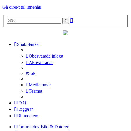
Gå direkt till innehåll
Avancerad
Sök
sökning
Snabblänkar
Obesvarade inlägg
Aktiva trådar
Sök
Medlemmar
Teamet
FAQ
Logga in
Bli medlem
Forumindex
Bild & Datorer