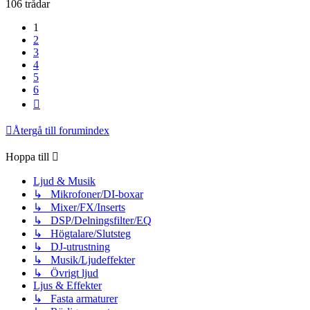
106 trådar
1
2
3
4
5
6
Nästa
Återgå till forumindex
Hoppa till
Ljud & Musik
↳ Mikrofoner/DI-boxar
↳ Mixer/FX/Inserts
↳ DSP/Delningsfilter/EQ
↳ Högtalare/Slutsteg
↳ DJ-utrustning
↳ Musik/Ljudeffekter
↳ Övrigt ljud
Ljus & Effekter
↳ Fasta armaturer