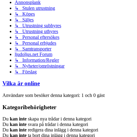
Annonsplank
↳ Stulen utrustning
↳ Köpes
↳ Säljes
↳ Utrustning subhyres
↳ Utrustning uthyres
↳ Personal eftersökes
↳ Personal erbjudes
↳ Samtransporter
ljudoljus.net Forum
↳ Information/Regler
↳ Nyheter/omröstningar
↳ Förslag
Vilka är online
Användare som besöker denna kategori: 1 och 0 gäst
Kategoribehörigheter
Du
kan inte
skapa nya trådar i denna kategori
Du
kan inte
svara på trådar i denna kategori
Du
kan inte
redigera dina inlägg i denna kategori
Du
kan inte
ta bort dina inlägg i denna kategori